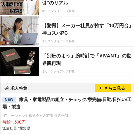
引”のリアル
オリコンタイアップ特集
【驚愕】メーカー社員が推す「10万円台」
神コスパPC
オリコンタイアップ特集
「別班のよう」腕時計で『VIVANT』の世
界観再現
オリコンタイアップ特集
求人特集
さらに見る
家具・家電製品の組立・チェック/寮完備/日勤/日払い/工
NEW
場・製造
UTエージェント株式会社AGT東海第一CU
時給1,500円
派遣社員 / 愛知県