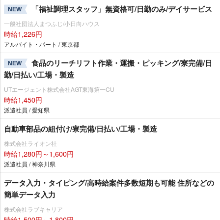
「福祉調理スタッフ」無資格可/日勤のみ/デイサービス
NEW
一般社団法人まつふじ/小日向ハウス
時給1,226円
アルバイト・パート / 東京都
食品のリーチリフト作業・運搬・ピッキング/寮完備/日
NEW
勤/日払い/工場・製造
UTエージェント株式会社AGT東海第一CU
時給1,450円
派遣社員 / 愛知県
自動車部品の組付け/寮完備/日払い/工場・製造
株式会社ライオン社
時給1,280円～1,600円
派遣社員 / 神奈川県
データ入力・タイピング/高時給案件多数短期も可能 住所などの
簡単データ入力
株式会社ラブキャリア
時給1,500円～1,800円