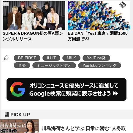
SUPER★DRAGON初の両A面シ
EBiDAN「Yes! 東京」週間1500
ングルリリース
万回超でV3
BE:FIRST
ILLIT
M!LK
YouTube発
音楽
ミュージックビデオ
YouTubeランキング
PICK UP
川島海荷さんと学ぶ 日常に潜む“人身取