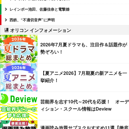
レインボー池田、佐藤佳奈と電撃婚
西鉄、“不適切音声”に声明
オリコン インフォメーション
2026年7月夏ドラマも、注目作＆話題作が
勢ぞろい！
【夏アニメ2026】7月期夏の新アニメを一
挙紹介！
芸能界を志す10代～20代を応援！ オーデ
ィション・スクール情報はDeview
漫画読み放題サブスクおすすめ11選【徹底