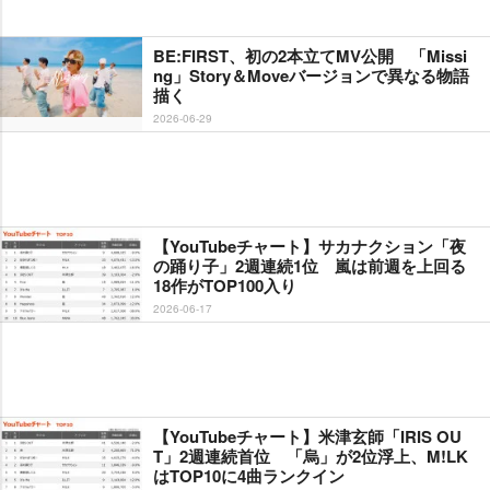
BE:FIRST、初の2本立てMV公開 「Missi
ng」Story＆Moveバージョンで異なる物語
描く
2026-06-29
【YouTubeチャート】サカナクション「夜
の踊り子」2週連続1位 嵐は前週を上回る
18作がTOP100入り
2026-06-17
【YouTubeチャート】米津玄師「IRIS OU
T」2週連続首位 「烏」が2位浮上、M!LK
はTOP10に4曲ランクイン