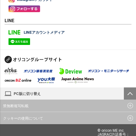
LINE
LINEアカウントメディア
PC版に切り替え
禁無断複写転載
クッキーの使用について
© oricon ME inc.
JASRAC許諾番号：