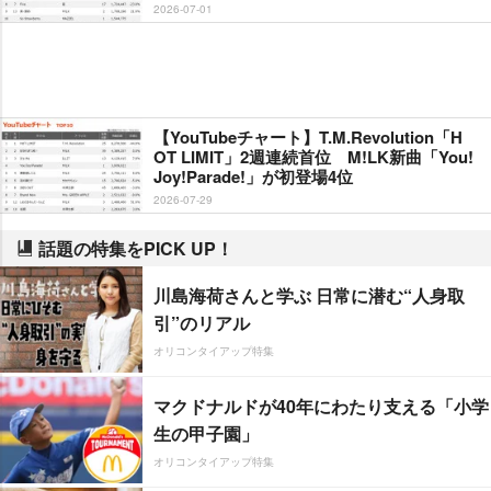
2026-07-01
【YouTubeチャート】T.M.Revolution「H
OT LIMIT」2週連続首位 M!LK新曲「You!
Joy!Parade!」が初登場4位
2026-07-29
話題の特集をPICK UP！
川島海荷さんと学ぶ 日常に潜む“人身取
引”のリアル
オリコンタイアップ特集
マクドナルドが40年にわたり支える「小学
生の甲子園」
オリコンタイアップ特集