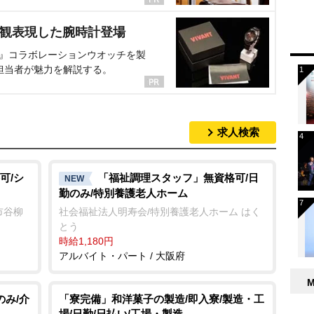
界観表現した腕時計登場
NT』コラボレーションウオッチを製
担当者が魅力を解説する。
求人検索
可/シ
「福祉調理スタッフ」無資格可/日
NEW
勤のみ/特別養護老人ホーム
市谷柳
社会福祉法人明寿会/特別養護老人ホーム はく
とう
時給1,180円
アルバイト・パート / 大阪府
のみ/介
「寮完備」和洋菓子の製造/即入寮/製造・工
場/日勤/日払い/工場・製造