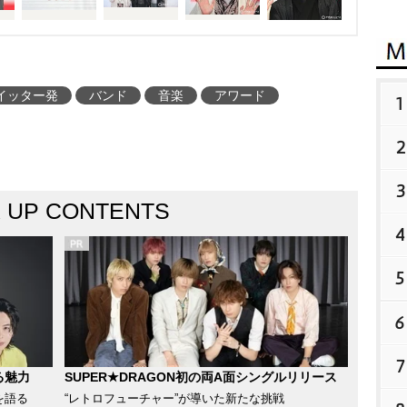
イッター発
バンド
音楽
アワード
1
2
3
K UP CONTENTS
4
5
6
7
る魅力
SUPER★DRAGON初の両A面シングルリリース
を語る
“レトロフューチャー”が導いた新たな挑戦