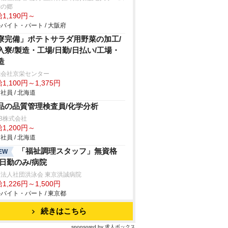
栄の郷
1,190円～
バイト・パート / 大阪府
寮完備」ポテトサラダ用野菜の加工/
入寮/製造・工場/日勤/日払い/工場・
造
式会社京栄センター
1,100円～1,375円
社員 / 北海道
品の品質管理検査員/化学分析
B株式会社
1,200円～
社員 / 北海道
「福祉調理スタッフ」無資格
EW
/日勤のみ/病院
法人社団洪泳会 東京洪誠病院
1,226円～1,500円
バイト・パート / 東京都
続きはこちら
sponsored by 求人ボックス