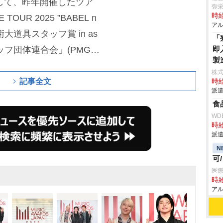
」。そして、昨年開催したツア
弥
時給
TOUR 2025 ”BABEL n
アル
大道具スタッフ賞 in as
「
スタッフ団体連合会」(PMGA/
即
製
 安居宏記)を受賞した。
株
記事全文
時給
派遣
食
WD
時給
派遣
N
可
医療
時給
アル