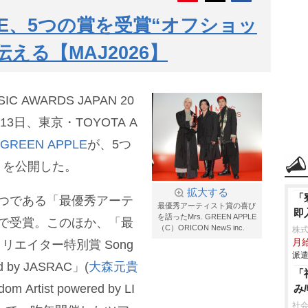
APPLE、5つの賞を受賞“オフショッ
える【MAJ2026】
AWARDS JAPAN 20
う13日、東京・TOYOTA A
. GREEN APPLE
が、5つ
トを公開した。
拡大する
「
つである「最優秀アーテ
最優秀アーティスト賞の喜び
即
を語ったMrs. GREEN APPLE
で受賞。このほか、「最
（C）ORICON NewS inc.
株
月給
リエイター特別賞 Song
派遣
nted by JASRAC」(
大森元貴
「
rtist powered by LI
み
社