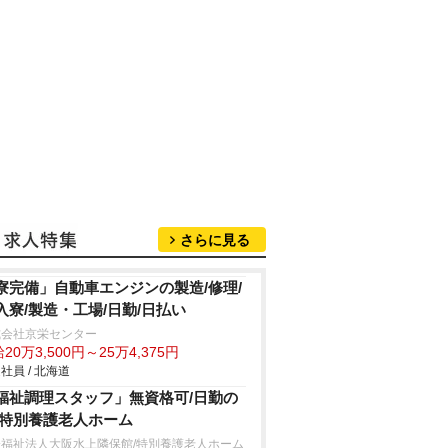
さらに見る
寮完備」自動車エンジンの製造/修理/
入寮/製造・工場/日勤/日払い
式会社京栄センター
20万3,500円～25万4,375円
社員 / 北海道
福祉調理スタッフ」無資格可/日勤の
/特別養護老人ホーム
会福祉法人大阪水上隣保館/特別養護老人ホーム