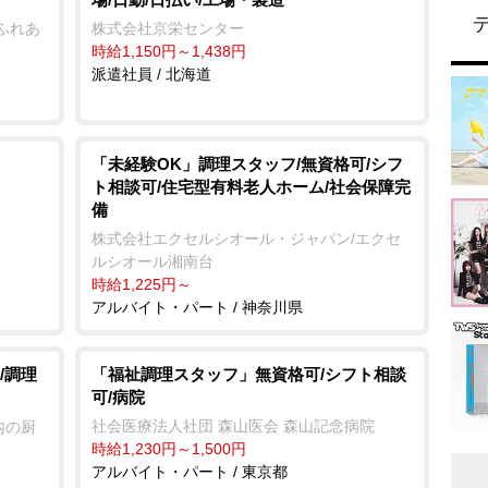
ふれあ
株式会社京栄センター
時給1,150円～1,438円
派遣社員 / 北海道
「未経験OK」調理スタッフ/無資格可/シフ
ト相談可/住宅型有料老人ホーム/社会保障完
備
株式会社エクセルシオール・ジャパン/エクセ
ルシオール湘南台
時給1,225円～
アルバイト・パート / 神奈川県
/調理
「福祉調理スタッフ」無資格可/シフト相談
可/病院
社会医療法人社団 森山医会 森山記念病院
内の厨
時給1,230円～1,500円
アルバイト・パート / 東京都