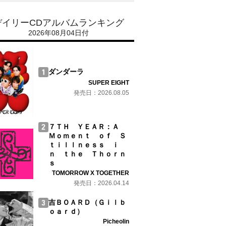
デイリーCDアルバムランキング
2026年08月04日付
ダンダーラ
SUPER EIGHT
発売日：2026.08.05
７ＴＨ ＹＥＡＲ：Ａ
Ｍｏｍｅｎｔ ｏｆ Ｓ
ｔｉｌｌｎｅｓｓ ｉ
ｎ ｔｈｅ Ｔｈｏｒｎ
ｓ
TOMORROW X TOGETHER
発売日：2026.04.14
吉ＢＯＡＲＤ（Ｇｉｌｂ
ｏａｒｄ）
Picheolin