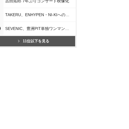
吉田拓郎 7年ぶりコンサート映像化
TAKERU、ENHYPEN・NI-KIへの思い
0
SEVENIC、豊洲PIT単独ワンマン開催
11位以下を見る