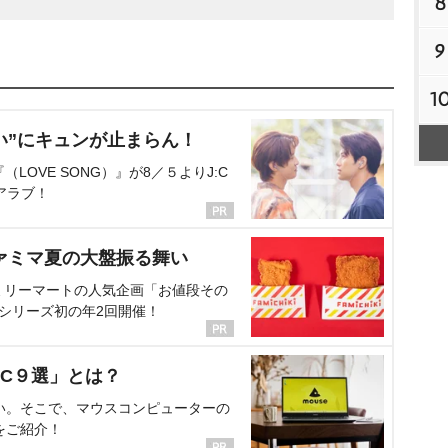
8
9
1
い”にキュンが止まらん！
OVE SONG）』が8／５よりJ:C
アラブ！
ァミマ夏の大盤振る舞い
ミリーマートの人気企画「お値段その
、シリーズ初の年2回開催！
C９選」とは？
い。そこで、マウスコンピューターの
をご紹介！