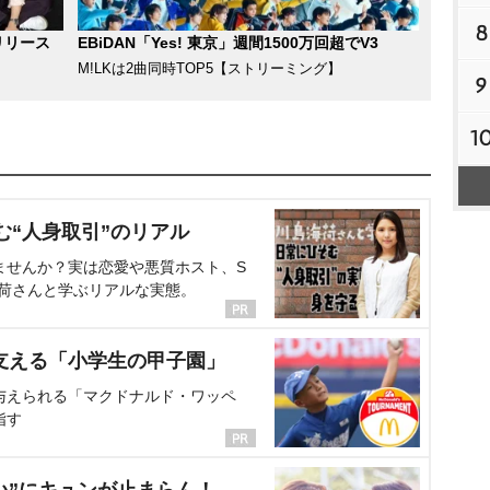
8
リリース
EBiDAN「Yes! 東京」週間1500万回超でV3
M!LKは2曲同時TOP5【ストリーミング】
9
1
む“人身取引”のリアル
ませんか？実は恋愛や悪質ホスト、S
海荷さんと学ぶリアルな実態。
支える「小学生の甲子園」
与えられる「マクドナルド・ワッペ
指す
い”にキュンが止まらん！