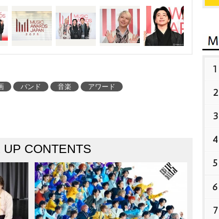
世界とつながり、音楽の
掲げる。昨年京都で初開
1
画
バンド
音楽
アワード
2
3
4
K UP CONTENTS
5
6
7