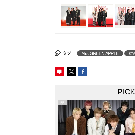
団体が垣根を越えて設立し、「
未来を灯す。」をコンセプトに
催された。
タグ
Mrs.GREEN APPLE
動
PIC