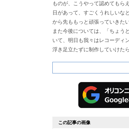
ものが、こうやって認めてもら
日があって、すごくうれしいな
から先ももっと頑張っていきた
また今後については、「ちょう
いて、明日も我々はレコーディ
浮き足立たずに制作していけた
思います」とコメント。受賞後
作に向き合う考えを示した。
『M
2026』では、4月30日に各部
ィストを発表。ノミネート作品
ら、音楽関係者約5000人によ
品・アーティストが決定した。
『
N』は、一般社団法人カルチャー
この記事の画像
ント産業振興会が主催する国際音