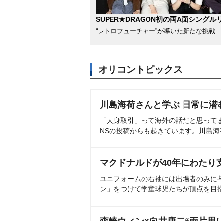
SUPER★DRAGON初の両A面シングル
“レトロフューチャー”が導いた新たな挑戦
オリコントピックス
川島海荷さんと学ぶ 日常に潜
「人身取引」って海外の話だと思って
NSの投稿からも起きています。川島
マクドナルドが40年にわたり
ユニフォームの右袖には出場者のみに
ン」をつけて学童球児たちが頂点を目
森崎ウィン×向井康二“両片思