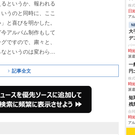
えるというか、報われる
株
日給
というのと同時に、ここ
アル
い」と喜びを明かした。
N
大
ど今アルバム制作もして
デ
ングですので、粛々と、
パ
時給
らなというのは変わらず
派遣
も変わらぬ姿勢で音楽制
一
USIC AWARDS JAPAN
記事全文
円
株
門のノミネート作品・アーテ
時給
・アーティストの中か
派遣
短
る投票で各賞の最優秀作
残
MUSIC AWARDS JAPA
合
時給
 アンド エンタテインメ
アル
楽賞。音楽業界の主要5