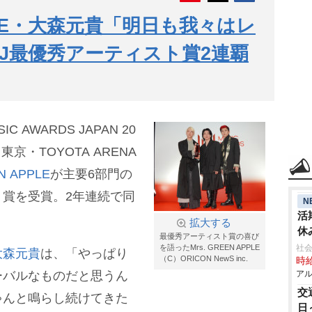
APPLE・大森元貴「明日も我々はレ
AJ最優秀アーティスト賞2連覇
AWARDS JAPAN 20
日、東京・TOYOTA ARENA
N APPLE
が主要6部門の
賞を受賞。2年連続で同
N
活
拡大する
休
最優秀アーティスト賞の喜び
を語ったMrs. GREEN APPLE
社会
大森元貴
は、「やっぱり
（C）ORICON NewS inc.
時給
ーバルなものだと思うん
アル
交
ゃんと鳴らし続けてきた
日