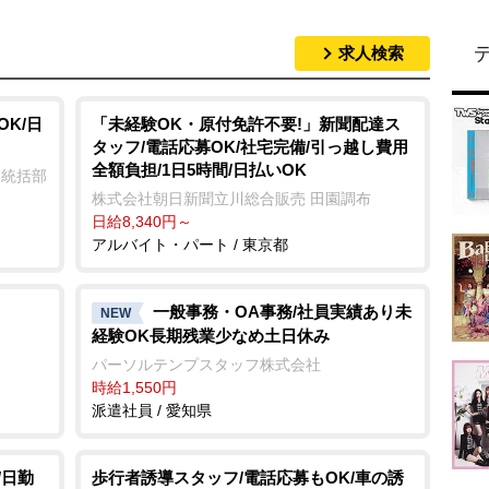
求人検索
K/日
「未経験OK・原付免許不要!」新聞配達ス
タッフ/電話応募OK/社宅完備/引っ越し費用
全額負担/1日5時間/日払いOK
業統括部
株式会社朝日新聞立川総合販売 田園調布
日給8,340円～
アルバイト・パート / 東京都
一般事務・OA事務/社員実績あり未
NEW
経験OK長期残業少なめ土日休み
パーソルテンプスタッフ株式会社
時給1,550円
派遣社員 / 愛知県
/日勤
歩行者誘導スタッフ/電話応募もOK/車の誘