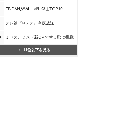
EBiDANがV4 M!LK3曲TOP10
テレ朝『Mステ』今夜放送
0
ミセス、ミスド新CMで替え歌に挑戦
11位以下を見る