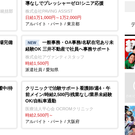
導なしでプレッシャーゼロ!シニア応援
業統括部
株式会社PAVING ASSIST
日給1万1,000円～1万2,000円
アルバイト・パート / 東京都
車場完備
一般事務・OA事務/名駅在宅あり未
NEW
経験OK 三井不動産で社員へ事務サポート
株式会社アヴァンティスタッフ
時給1,500円
派遣社員 / 愛知県
躍中/待
クリニックで治験サポート看護師/週4・午
前メイン/時給2,500円/残業なし/業界未経験
OK/自転車通勤
医療法人平心会 OCROMクリニック
時給2,500円～
アルバイト・パート / 大阪府