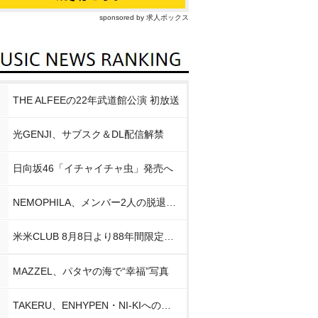
sponsored by 求人ボックス
THE ALFEEの22年武道館公演 初放送
光GENJI、サブスク＆DL配信解禁
日向坂46「イチャイチャ虫」発売へ
NEMOPHILA、メンバー2人の脱退発表
米米CLUB 8月8日より88年間限定企画
MAZZEL、パタヤの海で“幸福”写真
TAKERU、ENHYPEN・NI-KIへの思い