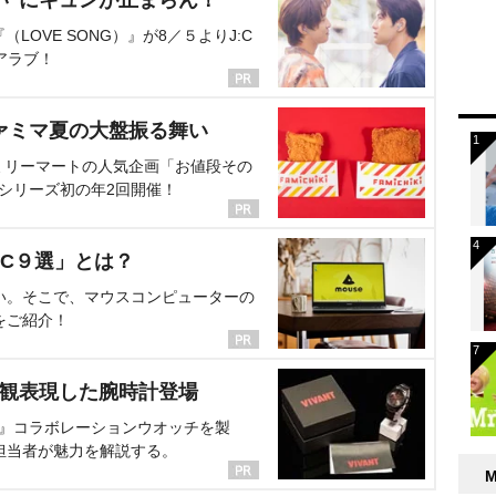
OVE SONG）』が8／５よりJ:C
アラブ！
ァミマ夏の大盤振る舞い
ミリーマートの人気企画「お値段その
、シリーズ初の年2回開催！
C９選」とは？
い。そこで、マウスコンピューターの
をご紹介！
界観表現した腕時計登場
NT』コラボレーションウオッチを製
担当者が魅力を解説する。