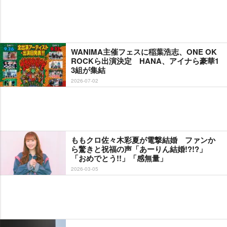
WANIMA主催フェスに稲葉浩志、ONE OK
ROCKら出演決定 HANA、アイナら豪華1
3組が集結
2026-07-02
ももクロ佐々木彩夏が電撃結婚 ファンか
ら驚きと祝福の声「あーりん結婚!?!?」
「おめでとう!!」「感無量」
2026-03-05