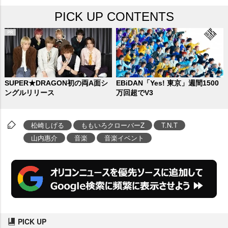
PICK UP CONTENTS
SUPER★DRAGON初の両A面シ
EBiDAN「Yes! 東京」週間1500
ングルリリース
万回超でV3
松崎しげる
ももいろクローバーZ
T.N.T
山内惠介
音楽
音楽イベント
PICK UP