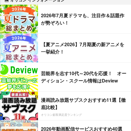
2026年7月夏ドラマも、注目作＆話題作
が勢ぞろい！
【夏アニメ2026】7月期夏の新アニメを
一挙紹介！
芸能界を志す10代～20代を応援！ オー
ディション・スクール情報はDeview
漫画読み放題サブスクおすすめ11選【徹
底比較】
オリコン顧客満足度ランキング
2026年動画配信サービスおすすめ40選