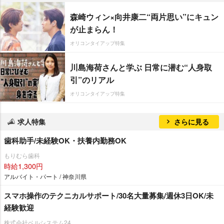
森崎ウィン×向井康二“両片思い”にキュン
が止まらん！
オリコンタイアップ特集
川島海荷さんと学ぶ 日常に潜む“人身取
引”のリアル
オリコンタイアップ特集
求人特集
さらに見る
歯科助手/未経験OK・扶養内勤務OK
もりむら歯科
時給1,300円
アルバイト・パート / 神奈川県
スマホ操作のテクニカルサポート/30名大量募集/週休3日OK/未
経験歓迎
株式会社ベルシステム24