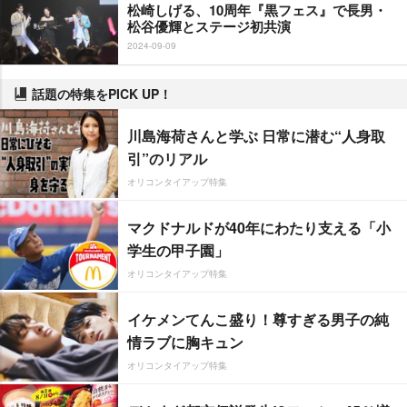
松崎しげる、10周年『黒フェス』で長男・
松谷優輝とステージ初共演
2024-09-09
話題の特集をPICK UP！
川島海荷さんと学ぶ 日常に潜む“人身取
引”のリアル
オリコンタイアップ特集
マクドナルドが40年にわたり支える「小
学生の甲子園」
オリコンタイアップ特集
イケメンてんこ盛り！尊すぎる男子の純
情ラブに胸キュン
オリコンタイアップ特集