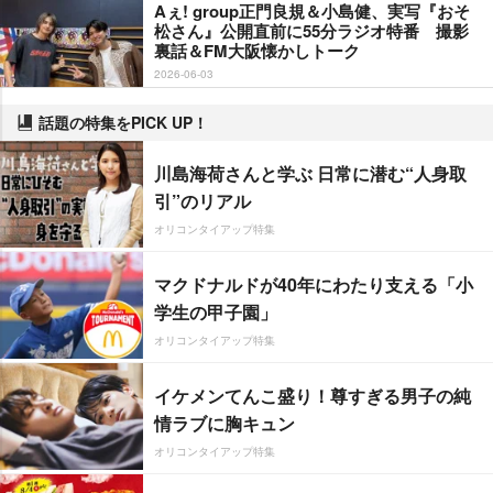
Aぇ! group正門良規＆小島健、実写『おそ
松さん』公開直前に55分ラジオ特番 撮影
裏話＆FM大阪懐かしトーク
2026-06-03
話題の特集をPICK UP！
川島海荷さんと学ぶ 日常に潜む“人身取
引”のリアル
オリコンタイアップ特集
マクドナルドが40年にわたり支える「小
学生の甲子園」
オリコンタイアップ特集
イケメンてんこ盛り！尊すぎる男子の純
情ラブに胸キュン
オリコンタイアップ特集