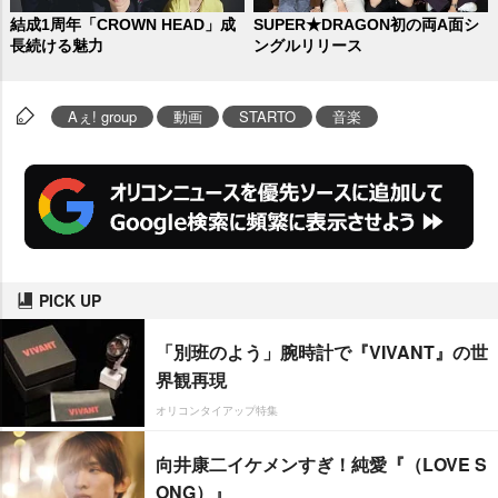
結成1周年「CROWN HEAD」成
SUPER★DRAGON初の両A面シ
長続ける魅力
ングルリリース
Aぇ! group
動画
STARTO
音楽
PICK UP
「別班のよう」腕時計で『VIVANT』の世
界観再現
オリコンタイアップ特集
向井康二イケメンすぎ！純愛『（LOVE S
ONG）』