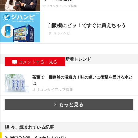
オリコンタイアップ特集
自販機にピッ！ですぐに買えちゃう
（PR）ジハンピ
新着トレンド
コメントする・見る
茶葉で一目瞭然の浸透力！味の違いに衝撃を受ける水と
は
オリコンタイアップ特集
もっと見る
今、読まれている記事
田中みな実、うっかりネタバレ