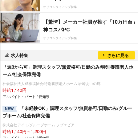
オリコンタイアップ特集
【驚愕】メーカー社員が推す「10万円台」
神コスパPC
オリコンタイアップ特集
求人特集
さらに見る
「週3から可」調理スタッフ/無資格可/日勤のみ/特別養護老人ホ
ーム/社会保障完備
社会福祉法人成祥福祉会/特別養護老人ホーム 岩崎あいの郷
時給1,140円
アルバイト・パート / 愛知県
「未経験OK」調理スタッフ/無資格可/日勤のみ/グルー
NEW
プホーム/社会保障完備
株式会社アイミ/グループホーム ソブエピア
時給1,140円～1,200円
アルバイト・パート / 愛知県