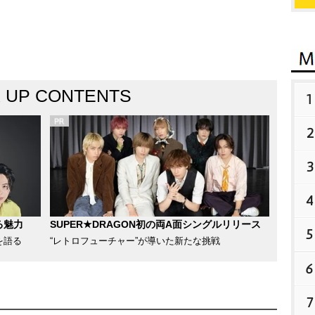
K UP CONTENTS
1
2
3
4
る魅力
SUPER★DRAGON初の両A面シングルリリース
5
を語る
“レトロフューチャー”が導いた新たな挑戦
6
7