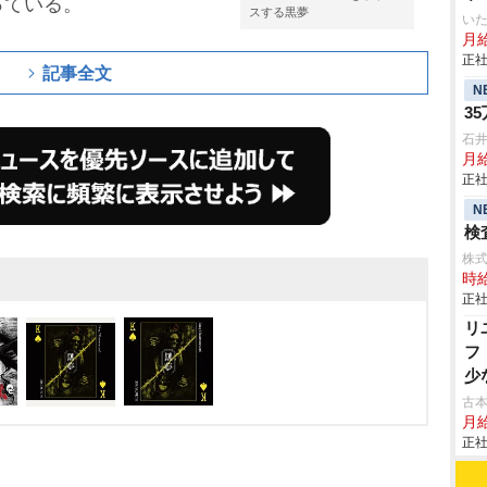
っている。
スする黒夢
いた
月給
正社
記事全文
N
3
石
月給
正社
N
検査
株
時給
正社
リ
フ
少
古本
月
正社