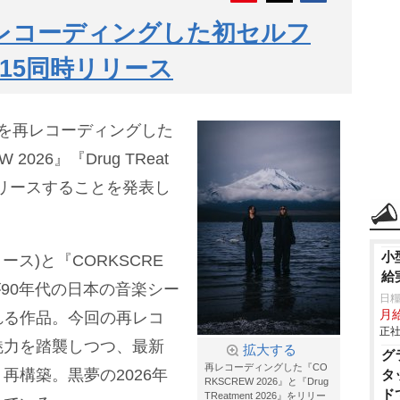
レコーディングした初セルフ
15同時リリース
作を再レコーディングした
026』『Drug TReat
時リリースすることを発表し
小
年リリース)と『CORKSCRE
給
が90年代の日本の音楽シー
日糧
月給
れる作品。今回の再レコ
正社
魅力を踏襲しつつ、最新
拡大する
グ
再レコーディングした『CO
再構築。黒夢の2026年
タ
RKSCREW 2026』と『Drug
ド
TReatment 2026』をリリー