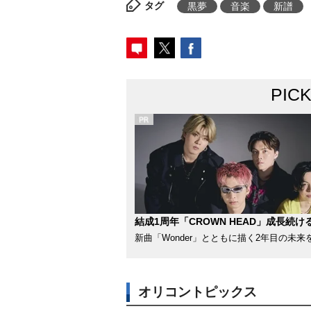
タグ
黒夢
音楽
新譜
PIC
結成1周年「CROWN HEAD」成長続け
新曲「Wonder」とともに描く2年目の未来
オリコントピックス