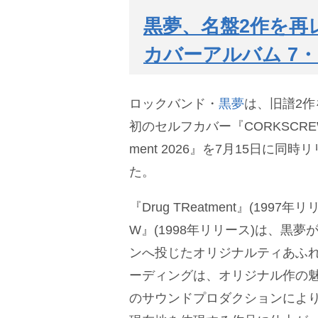
黒夢、名盤2作を再
カバーアルバム 7・
ロックバンド・
黒夢
は、旧譜2
初のセルフカバー『CORKSCREW 2
ment 2026』を7月15日に同
た。
『Drug TReatment』(1997
W』(1998年リリース)は、黒夢
ンへ投じたオリジナルティあふ
ーディングは、オリジナル作の
のサウンドプロダクションにより