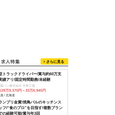
さらに見る
型トラックドライバー/賞与約60万支
実績アリ/固定時間勤務/未経験
製パン株式会社 月寒工場
28万9,370円～33万6,945円
員 / 北海道
ランプリ金賞!焼鳥バルのキッチンス
ッフ/“食のプロ”を目指す!複数ブラン
での経験可能/賞与年3回