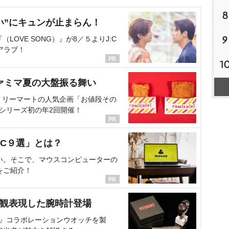
8
い”にキュンが止まらん！
9
OVE SONG）』が8／５よりJ:C
アラブ！
1
ァミマ夏の大盤振る舞い
ミリーマートの人気企画「お値段その
、シリーズ初の年2回開催！
C９選」とは？
い。そこで、マウスコンピューターの
をご紹介！
界観表現した腕時計登場
NT』コラボレーションウオッチを製