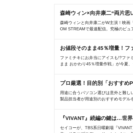
森崎ウィン×向井康二“両片思
森崎ウィンと向井康二がW主演！映画『（L
OM STREAMで最速配信。究極のピュ
お値段そのまま45％増量！フ
ファミチキにお弁当にアイスも!?ファ
まま おかわり45％増量作戦」が今夏
プロ厳選！目的別「おすすめP
用途に合うパソコン選びは意外と難し
製品担当者が用途別のおすすめモデル
『VIVANT』続編の鍵は…世
セイコーが、TBS系日曜劇場『VIVA