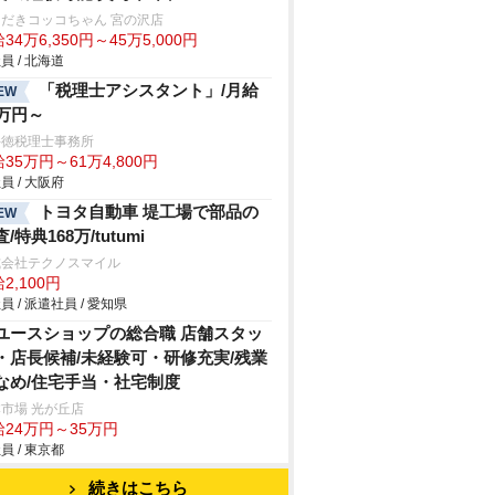
だきコッコちゃん 宮の沢店
34万6,350円～45万5,000円
員 / 北海道
「税理士アシスタント」/月給
EW
5万円～
井徳税理士事務所
35万円～61万4,800円
員 / 大阪府
トヨタ自動車 堤工場で部品の
EW
/特典168万/tutumi
式会社テクノスマイル
2,100円
員 / 派遣社員 / 愛知県
ユースショップの総合職 店舗スタッ
・店長候補/未経験可・研修充実/残業
なめ/住宅手当・社宅制度
市場 光が丘店
給24万円～35万円
員 / 東京都
続きはこちら