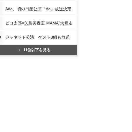
Ado、初の日産公演『Ao』放送決定
ピコ太郎×矢島美容室“MAMA”大暴走
0
ジャネット公演 ゲスト3組も放送
11位以下を見る