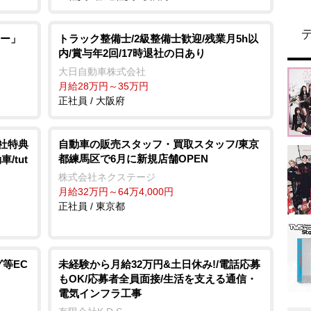
ー」
トラック整備士/2級整備士歓迎/残業月5h以
内/賞与年2回/17時退社の日あり
大日自動車株式会社
月給28万円～35万円
正社員 / 大阪府
入社特典
自動車の販売スタッフ・買取スタッフ/東京
都練馬区で6月に新規店舗OPEN
/tut
株式会社ネクステージ
月給32万円～64万4,000円
正社員 / 東京都
等EC
未経験から月給32万円&土日休み!/電話応募
もOK/応募者全員面接/生活を支える通信・
電気インフラ工事