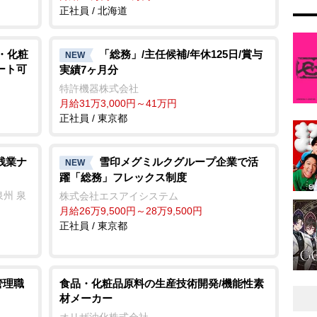
正社員 / 北海道
・化粧
「総務」/主任候補/年休125日/賞与
NEW
ート可
実績7ヶ月分
特許機器株式会社
月給31万3,000円～41万円
正社員 / 東京都
残業ナ
雪印メグミルクグループ企業で活
NEW
躍「総務」フレックス制度
州 泉
株式会社エスアイシステム
月給26万9,500円～28万9,500円
正社員 / 東京都
管理職
食品・化粧品原料の生産技術開発/機能性素
材メーカー