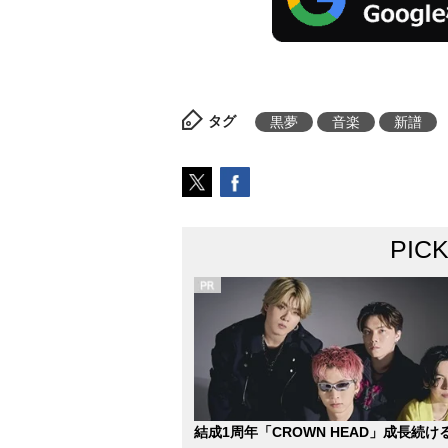
タグ
黒夢
音楽
新譜
PIC
結成1周年「CROWN HEAD」成長続け