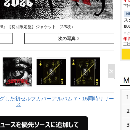
年収
正社
N
ス
8
2026』【初回限定盤】ジャケット （2/5枚）
ネ
次の写真
年収
正社
1
グした初セルフカバーアルバム 7・15同時リリー
ス
2
3