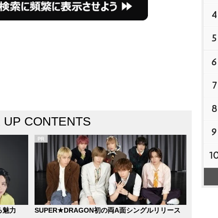
4
5
6
7
8
K UP CONTENTS
9
1
る魅力
SUPER★DRAGON初の両A面シングルリリース