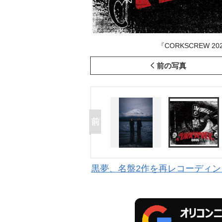
『CORKSCREW 
前の写真
黒夢、名盤2作を再レコーディン