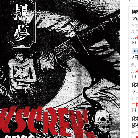
鶴
フ
立
月 
月給
正社
N
2
沢
月
正社
化
ケ
株
年収
正社
化
候
株