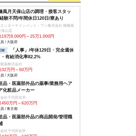
橋風月天保山店の調理・接客スタッ
/経験不問/年間休日120日/寮あり
花エンターテインメント・ワン株式会社 鶴橋風
天保山店
19万8,000円～25万1,000円
員 / 大阪府
「人事」/年休129日・完全週休
EW
日・有給消化率82.2%
井製薬株式会社
給32万円～50万円
員 / 大阪府
粧品・医薬部外品の薬事/業務用ヘア
ア化粧品メーカー
式会社千代田化学
450万円～620万円
員 / 東京都
粧品・医薬部外品の商品開発/管理職
補
式会社千代田化学