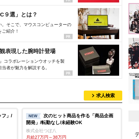
C９選」とは？
い。そこで、マウスコンピューターの
をご紹介！
界観表現した腕時計登場
NT』コラボレーションウオッチを製
担当者が魅力を解説する。
求人検索
フ」/
次のヒット商品を作る「商品企画
NEW
開発」/転勤なし/未経験OK
株式会社つぼ八
月給27万円～38万円