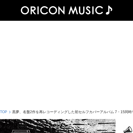
 TOP
黒夢、名盤2作を再レコーディングした初セルフカバーアルバム 7・15同時