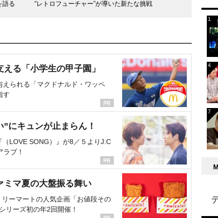
を語る
“レトロフューチャー”が導いた新たな挑戦
支える「小学生の甲子園」
与えられる「マクドナルド・ワッペ
指す
い”にキュンが止まらん！
OVE SONG）』が8／５よりJ:C
アラブ！
ァミマ夏の大盤振る舞い
ミリーマートの人気企画「お値段その
、シリーズ初の年2回開催！