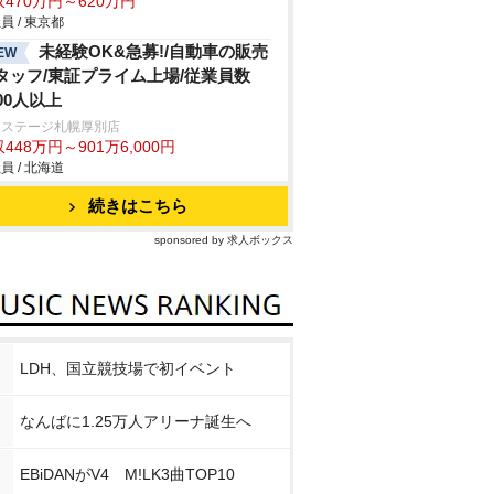
470万円～620万円
員 / 東京都
未経験OK&急募!/自動車の販売
EW
タッフ/東証プライム上場/従業員数
000人以上
クステージ札幌厚別店
448万円～901万6,000円
員 / 北海道
続きはこちら
sponsored by 求人ボックス
LDH、国立競技場で初イベント
なんばに1.25万人アリーナ誕生へ
EBiDANがV4 M!LK3曲TOP10