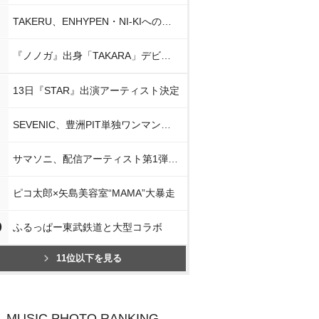
TAKERU、ENHYPEN・NI-KIへの思い
『ノノガ』出身「TAKARA」デビュー
13日『STAR』出演アーティスト決定
SEVENIC、豊洲PIT単独ワンマン開催
サマソニ、配信アーティスト第1弾発表
ピコ太郎×矢島美容室“MAMA”大暴走
0
ふるっぱー東武鉄道と大型コラボ
11位以下を見る
MUSIC PHOTO RANKING