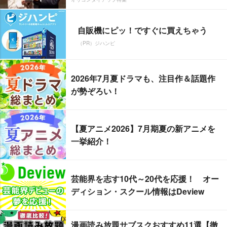
自販機にピッ！ですぐに買えちゃう
（PR）ジハンピ
2026年7月夏ドラマも、注目作＆話題作
が勢ぞろい！
【夏アニメ2026】7月期夏の新アニメを
一挙紹介！
芸能界を志す10代～20代を応援！ オー
ディション・スクール情報はDeview
漫画読み放題サブスクおすすめ11選【徹