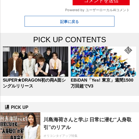
記事に戻る
PICK UP CONTENTS
SUPER★DRAGON初の両A面シ
EBiDAN「Yes! 東京」週間1500
ングルリリース
万回超でV3
PICK UP
川島海荷さんと学ぶ 日常に潜む“人身取
引”のリアル
オリコンタイアップ特集