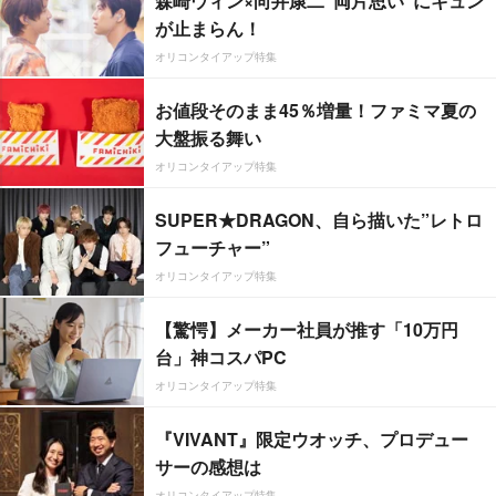
森崎ウィン×向井康二“両片思い”にキュン
が止まらん！
オリコンタイアップ特集
お値段そのまま45％増量！ファミマ夏の
大盤振る舞い
オリコンタイアップ特集
SUPER★DRAGON、自ら描いた”レトロ
フューチャー”
オリコンタイアップ特集
【驚愕】メーカー社員が推す「10万円
台」神コスパPC
オリコンタイアップ特集
『VIVANT』限定ウオッチ、プロデュー
サーの感想は
オリコンタイアップ特集