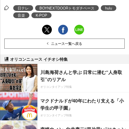
日テレ
BOYNEXTDOORトモダチベース
hulu
音楽
K-POP
ニュース一覧へ戻る
オリコンニュース イチオシ特集
川島海荷さんと学ぶ 日常に潜む“人身取
引”のリアル
オリコンタイアップ特集
マクドナルドが40年にわたり支える「小
学生の甲子園」
オリコンタイアップ特集