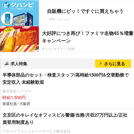
自販機にピッ！ですぐに買えちゃう
（PR）ジハンピ
大好評につき再び！ファミマ名物45％増量
キャンペーン
オリコンタイアップ特集
求人特集
さらに見る
半導体部品のセット・検査スタッフ/高時給1500円&交替勤務で
安定収入 未経験歓迎
株式会社トーコー
時給1,500円
派遣社員 / 大阪府
文京区のキレイなオフィスビル警備/当務/月収27万円以上/正社
員登用制度あり
スターツファシリティーサービス株式会社