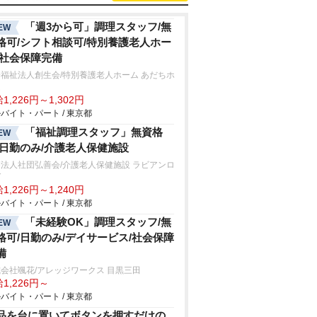
「週3から可」調理スタッフ/無
EW
格可/シフト相談可/特別養護老人ホー
/社会保障完備
福祉法人創生会/特別養護老人ホーム あだちホ
ム
1,226円～1,302円
バイト・パート / 東京都
「福祉調理スタッフ」無資格
EW
/日勤のみ/介護老人保健施設
法人社団弘善会/介護老人保健施設 ラビアンロ
ゼ
1,226円～1,240円
バイト・パート / 東京都
「未経験OK」調理スタッフ/無
EW
格可/日勤のみ/デイサービス/社会保障
備
会社颯花/アレッジワークス 目黒三田
1,226円～
バイト・パート / 東京都
品を台に置いてボタンを押すだけの