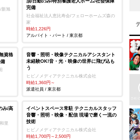
須/日勤のみ/特別養護老人ホーム/社会保障
完備
/新旭
社会福祉法人恵比寿会/フェローホームズ森の
家
時給1,226円
アルバイト・パート / 東京都
/無資格
音響・照明・映像テクニカルアシスタント
未経験OK!音・光・映像の世界に飛び込も
完備
う
田
ヒビノメディアテクニカル株式会社
時給1,360円～
派遣社員 / 東京都
のみ/高
イベントスペース常駐 テクニカルスタッフ
音響・照明・映像・配信 現場で磨く一流の
技術
 和里
ヒビノメディアテクニカル株式会社
時給1,700円～2,500円