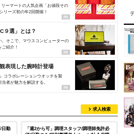
ミリーマートの人気企画「お値段その
、シリーズ初の年2回開催！
C９選」とは？
い。そこで、マウスコンピューターの
をご紹介！
界観表現した腕時計登場
NT』コラボレーションウオッチを製
担当者が魅力を解説する。
求人検索
/日勤
「週2から可」調理スタッフ/調理師免許必