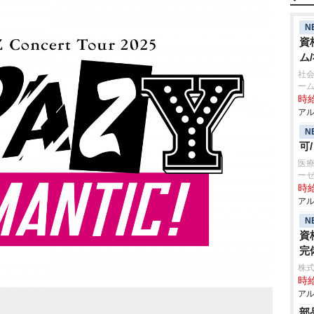
N
資
ム
社会
ー
時給
アル
N
可
医療
ー
時給
アル
N
資
完
株式
時給
アル
部