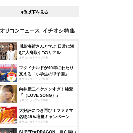
4位以下を見る
川島海荷さんと学ぶ 日常に潜
む“人身取引”のリアル
オリコンタイアップ特集
マクドナルドが40年にわたり
支える「小学生の甲子園」
オリコンタイアップ特集
向井康二イケメンすぎ！純愛
『（LOVE SONG）』
オリコンタイアップ特集
大好評につき再び！ファミマ
名物45％増量キャンペーン
オリコンタイアップ特集
SUPER★DRAGON、自ら描い