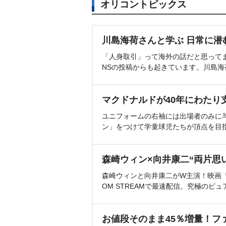
オリコントピックス
川島海荷さんと学ぶ 日常に潜
「人身取引」って海外の話だと思って
NSの投稿からも起きています。川島
マクドナルドが40年にわたり
ユニフォームの右袖には出場者のみに
ン」をつけて学童球児たちが頂点を目
森崎ウィン×向井康二“両片思
森崎ウィンと向井康二がW主演！映画『（L
OM STREAMで最速配信。究極のピュ
お値段そのまま45％増量！フ