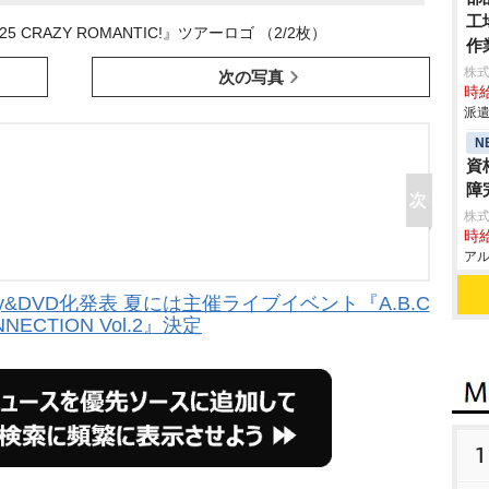
工
r 2025 CRAZY ROMANTIC!』ツアーロゴ （2/2枚）
作
株
次の写真
時給
派遣
N
資
障
株式
時給
アル
-ray&DVD化発表 夏には主催ライブイベント『A.B.C
NNECTION Vol.2』決定
1