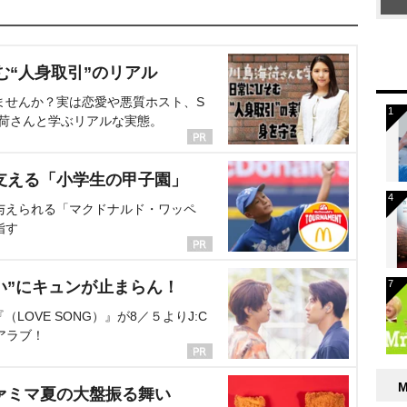
む“人身取引”のリアル
ませんか？実は恋愛や悪質ホスト、S
海荷さんと学ぶリアルな実態。
支える「小学生の甲子園」
与えられる「マクドナルド・ワッペ
指す
い”にキュンが止まらん！
OVE SONG）』が8／５よりJ:C
アラブ！
ァミマ夏の大盤振る舞い