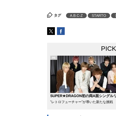
タグ
A.B.C-Z
STARTO
PIC
SUPER★DRAGON初の両A面シングル
“レトロフューチャー”が導いた新たな挑戦