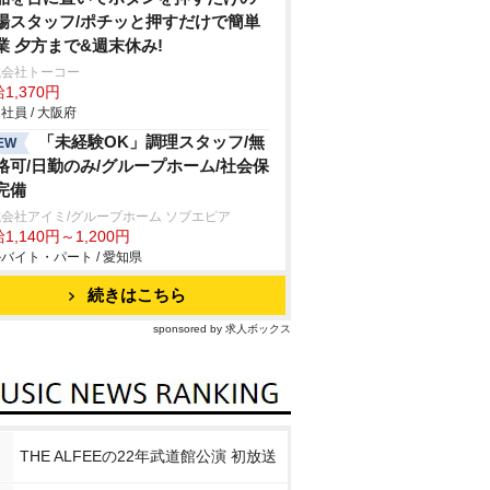
場スタッフ/ポチッと押すだけで簡単
業 夕方まで&週末休み!
式会社トーコー
1,370円
社員 / 大阪府
「未経験OK」調理スタッフ/無
EW
格可/日勤のみ/グループホーム/社会保
完備
会社アイミ/グループホーム ソブエピア
1,140円～1,200円
バイト・パート / 愛知県
続きはこちら
sponsored by 求人ボックス
THE ALFEEの22年武道館公演 初放送