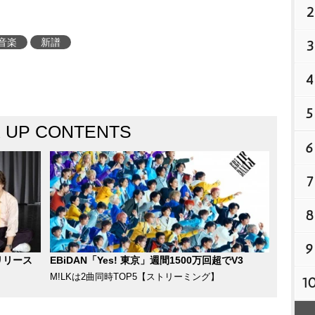
2
音楽
新譜
3
4
5
K UP CONTENTS
6
7
8
9
リリース
EBiDAN「Yes! 東京」週間1500万回超でV3
M!LKは2曲同時TOP5【ストリーミング】
1