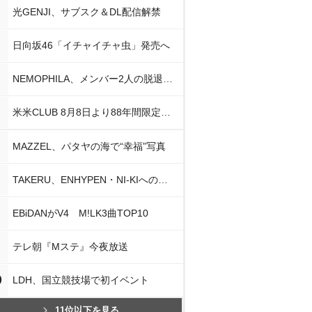
光GENJI、サブスク＆DL配信解禁
日向坂46「イチャイチャ虫」発売へ
NEMOPHILA、メンバー2人の脱退発表
米米CLUB 8月8日より88年間限定企画
MAZZEL、パタヤの海で“幸福”写真
TAKERU、ENHYPEN・NI-KIへの思い
EBiDANがV4 M!LK3曲TOP10
テレ朝『Mステ』今夜放送
0
LDH、国立競技場で初イベント
11位以下を見る