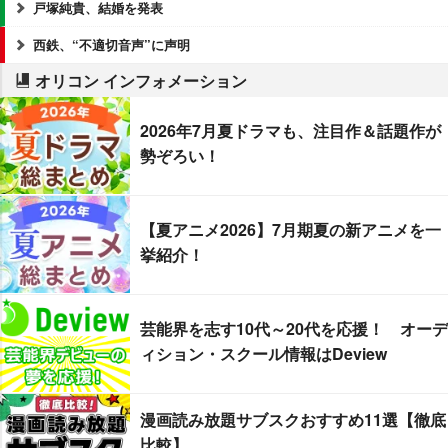
戸塚純貴、結婚を発表
西鉄、“不適切音声”に声明
オリコン インフォメーション
2026年7月夏ドラマも、注目作＆話題作が
勢ぞろい！
【夏アニメ2026】7月期夏の新アニメを一
挙紹介！
芸能界を志す10代～20代を応援！ オーデ
ィション・スクール情報はDeview
漫画読み放題サブスクおすすめ11選【徹底
比較】