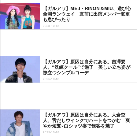
【ガルアワ】ME:I・RINON＆MIU、遊び心
全開ランウェイ 直前に出演メンバー変更
も息ぴったり
2025-10-18
【ガルアワ】原因は自分にある。吉澤要
人、“洗練クール”で魅了 美しい立ち姿が
際立つシンプルコーデ
2025-10-18
【ガルアワ】原因は自分にある。大倉空
人、舌だしウインクでハートをつかむ 爽
か短髪×白シャツ姿で観客を魅了
2025-10-18