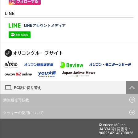
LINE
LINEアカウントメディア
PC版に切り替え
禁無断複写転載
クッキーの使用について
© oricon ME inc.
JASRAC許諾番号：
9009642140Y38026