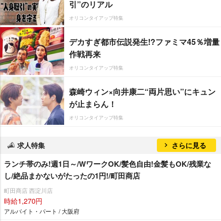
引”のリアル
オリコンタイアップ特集
デカすぎ都市伝説発生!?ファミマ45％増量
作戦再来
オリコンタイアップ特集
森崎ウィン×向井康二“両片思い”にキュン
が止まらん！
オリコンタイアップ特集
求人特集
さらに見る
ランチ帯のみ!週1日～/WワークOK/髪色自由!金髪もOK/残業な
し/絶品まかないがたったの1円!/町田商店
町田商店 西淀川店
時給1,270円
アルバイト・パート / 大阪府