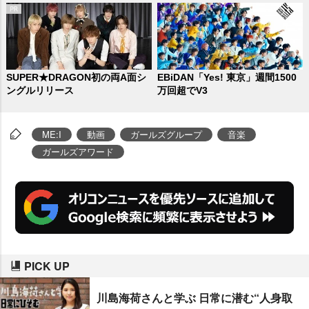
SUPER★DRAGON初の両A面シ
EBiDAN「Yes! 東京」週間1500
ングルリリース
万回超でV3
ME:I
動画
ガールズグループ
音楽
ガールズアワード
PICK UP
川島海荷さんと学ぶ 日常に潜む“人身取