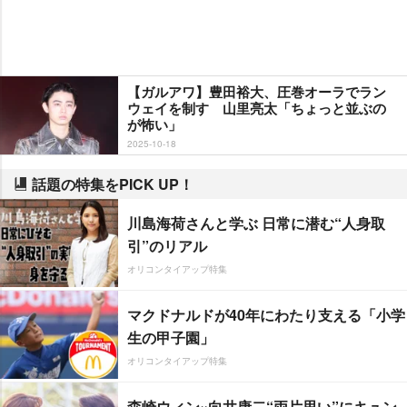
【ガルアワ】豊田裕大、圧巻オーラでラン
ウェイを制す 山里亮太「ちょっと並ぶの
が怖い」
2025-10-18
話題の特集をPICK UP！
川島海荷さんと学ぶ 日常に潜む“人身取
引”のリアル
オリコンタイアップ特集
マクドナルドが40年にわたり支える「小学
生の甲子園」
オリコンタイアップ特集
森崎ウィン×向井康二“両片思い”にキュン