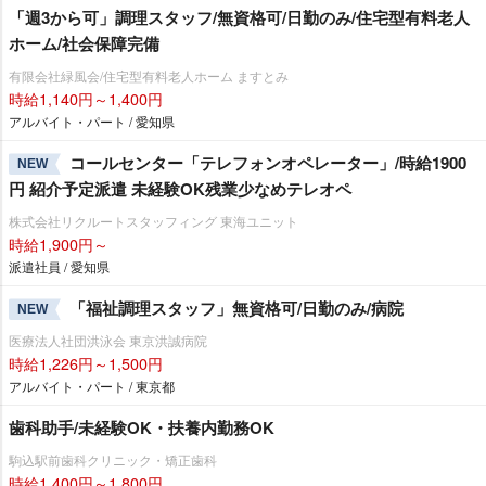
「週3から可」調理スタッフ/無資格可/日勤のみ/住宅型有料老人
ホーム/社会保障完備
有限会社緑風会/住宅型有料老人ホーム ますとみ
時給1,140円～1,400円
アルバイト・パート / 愛知県
コールセンター「テレフォンオペレーター」/時給1900
NEW
円 紹介予定派遣 未経験OK残業少なめテレオペ
株式会社リクルートスタッフィング 東海ユニット
時給1,900円～
派遣社員 / 愛知県
「福祉調理スタッフ」無資格可/日勤のみ/病院
NEW
医療法人社団洪泳会 東京洪誠病院
時給1,226円～1,500円
アルバイト・パート / 東京都
歯科助手/未経験OK・扶養内勤務OK
駒込駅前歯科クリニック・矯正歯科
時給1,400円～1,800円