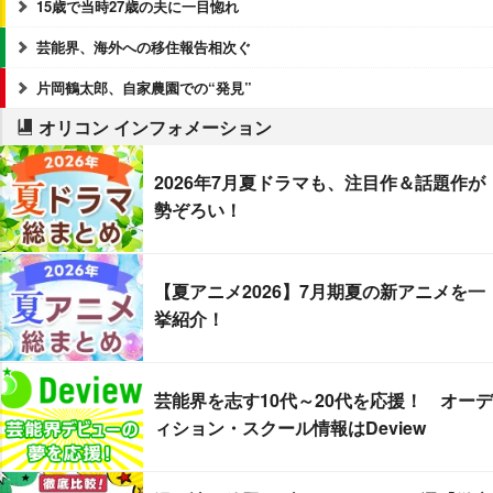
15歳で当時27歳の夫に一目惚れ
芸能界、海外への移住報告相次ぐ
片岡鶴太郎、自家農園での“発見”
オリコン インフォメーション
2026年7月夏ドラマも、注目作＆話題作が
勢ぞろい！
【夏アニメ2026】7月期夏の新アニメを一
挙紹介！
芸能界を志す10代～20代を応援！ オーデ
ィション・スクール情報はDeview