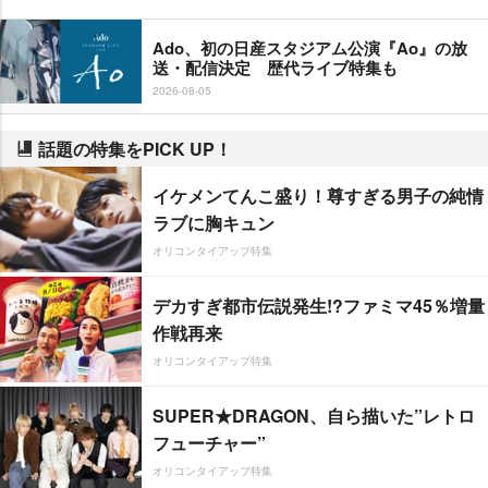
Ado、初の日産スタジアム公演『Ao』の放
送・配信決定 歴代ライブ特集も
2026-08-05
話題の特集をPICK UP！
イケメンてんこ盛り！尊すぎる男子の純情
ラブに胸キュン
オリコンタイアップ特集
デカすぎ都市伝説発生!?ファミマ45％増量
作戦再来
オリコンタイアップ特集
SUPER★DRAGON、自ら描いた”レトロ
フューチャー”
オリコンタイアップ特集