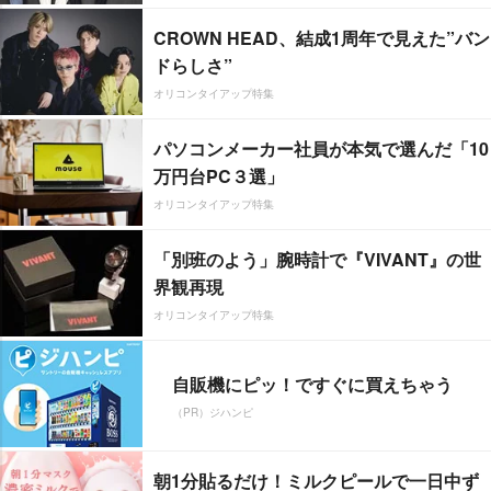
CROWN HEAD、結成1周年で見えた”バン
ドらしさ”
オリコンタイアップ特集
パソコンメーカー社員が本気で選んだ「10
万円台PC３選」
オリコンタイアップ特集
「別班のよう」腕時計で『VIVANT』の世
界観再現
オリコンタイアップ特集
自販機にピッ！ですぐに買えちゃう
（PR）ジハンピ
朝1分貼るだけ！ミルクピールで一日中ず