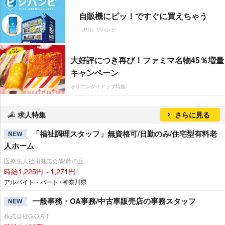
自販機にピッ！ですぐに買えちゃう
（PR）ジハンピ
大好評につき再び！ファミマ名物45％増量
キャンペーン
オリコンタイアップ特集
求人特集
さらに見る
「福祉調理スタッフ」無資格可/日勤のみ/住宅型有料老
NEW
人ホーム
医療法人社団健志会/銀鈴の丘
時給1,225円～1,271円
アルバイト・パート / 神奈川県
一般事務・OA事務/中古車販売店の事務スタッフ
NEW
株式会社G.O.A.T