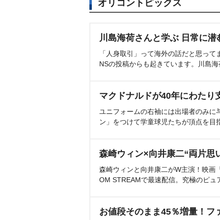
オリコントピックス
川島海荷さんと学ぶ 日常に潜
「人身取引」って海外の話だと思って
NSの投稿からも起きています。川島
マクドナルドが40年にわたり
ユニフォームの右袖には出場者のみに
ン」をつけて学童球児たちが頂点を目
森崎ウィン×向井康二“両片思
森崎ウィンと向井康二がW主演！映画『（L
OM STREAMで最速配信。究極のピュ
お値段そのまま45％増量！フ