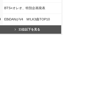
BTS×オレオ、特別企画発表
0
EBiDANがV4 M!LK3曲TOP10
11位以下を見る