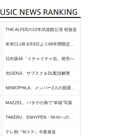
THE ALFEEの22年武道館公演 初放送
米米CLUB 8月8日より88年間限定企画
日向坂46「イチャイチャ虫」発売へ
光GENJI、サブスク＆DL配信解禁
NEMOPHILA、メンバー2人の脱退発表
MAZZEL、パタヤの海で“幸福”写真
TAKERU、ENHYPEN・NI-KIへの思い
テレ朝『Mステ』今夜放送