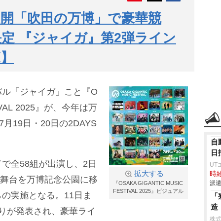
開「吹田の万博」で豪華競
決定 『ジャイガ』第2弾ライン
覧】
バル「ジャイガ」こと『O
STIVAL 2025』が、今年は万
月19日・20日の2DAYS
自
日
で全58組が出演し、2日
UT
拡大する
時給
、舞台を万博記念公園に移
派遣
『OSAKA GIGANTIC MUSIC
FESTIVAL 2025』ビジュアル
の実施となる。11日ま
「
造
りが発表され、豪華ライ
株