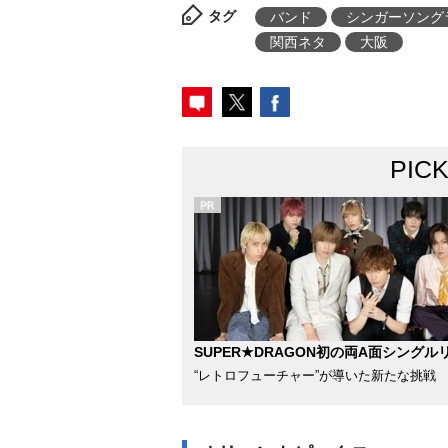
タグ
バンド
シンガーソング
関西ネタ
大阪
PIC
SUPER★DRAGON初の両A面シングル
“レトロフューチャー”が導いた新たな挑戦