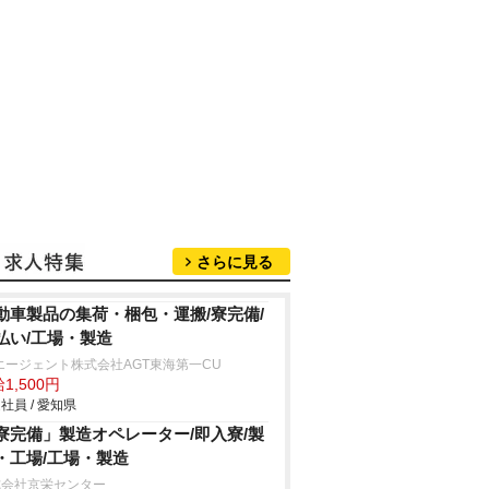
さらに見る
動車製品の集荷・梱包・運搬/寮完備/
払い/工場・製造
エージェント株式会社AGT東海第一CU
1,500円
社員 / 愛知県
寮完備」製造オペレーター/即入寮/製
・工場/工場・製造
式会社京栄センター