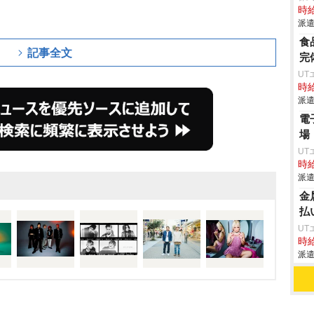
時給
派遣
食
記事全文
完
UT
時給
派遣
電
場
UT
時給
派遣
金
払
UT
時給
派遣