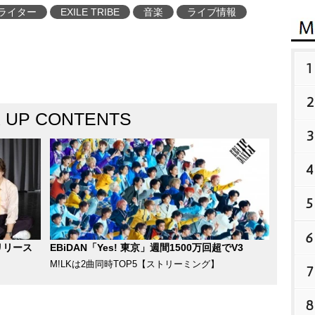
ライター
EXILE TRIBE
音楽
ライブ情報
1
2
K UP CONTENTS
3
4
5
6
リリース
EBiDAN「Yes! 東京」週間1500万回超でV3
M!LKは2曲同時TOP5【ストリーミング】
7
8