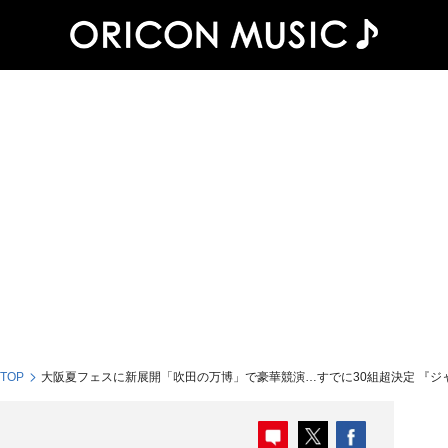
 TOP
大阪夏フェスに新展開「吹田の万博」で豪華競演…すでに30組超決定 『ジ