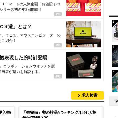
ミリーマートの人気企画「お値段その
、シリーズ初の年2回開催！
C９選」とは？
い。そこで、マウスコンピューターの
をご紹介！
界観表現した腕時計登場
NT』コラボレーションウオッチを製
担当者が魅力を解説する。
求人検索
即入寮/
「寮完備」卵の検品/パッキング/仕分け/梱
包/出荷/即入寮