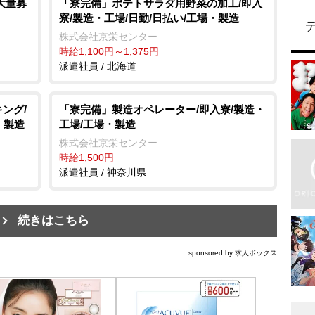
大量募
「寮完備」ポテトサラダ用野菜の加工/即入
寮/製造・工場/日勤/日払い/工場・製造
株式会社京栄センター
時給1,100円～1,375円
派遣社員 / 北海道
ング/
「寮完備」製造オペレーター/即入寮/製造・
・製造
工場/工場・製造
株式会社京栄センター
時給1,500円
派遣社員 / 神奈川県
続きはこちら
sponsored by 求人ボックス