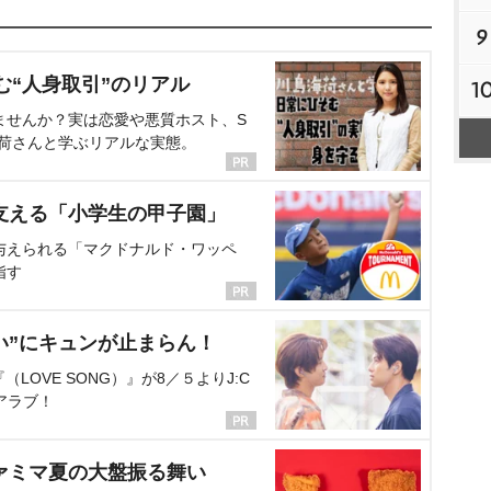
9
む“人身取引”のリアル
1
ませんか？実は恋愛や悪質ホスト、S
海荷さんと学ぶリアルな実態。
支える「小学生の甲子園」
与えられる「マクドナルド・ワッペ
指す
い”にキュンが止まらん！
OVE SONG）』が8／５よりJ:C
アラブ！
ァミマ夏の大盤振る舞い