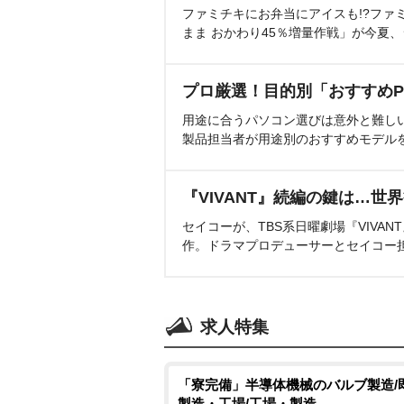
ファミチキにお弁当にアイスも!?ファ
まま おかわり45％増量作戦」が今夏
プロ厳選！目的別「おすすめP
用途に合うパソコン選びは意外と難し
製品担当者が用途別のおすすめモデル
『VIVANT』続編の鍵は…世
セイコーが、TBS系日曜劇場『VIVA
作。ドラマプロデューサーとセイコー
求人特集
「寮完備」半導体機械のバルブ製造/
製造・工場/工場・製造