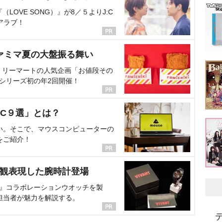
OVE SONG）』が8／５よりJ:C
アラブ！
ァミマ夏の大盤振る舞い
ミリーマートの人気企画「お値段その
、シリーズ初の年2回開催！
C９選」とは？
い。そこで、マウスコンピューターの
をご紹介！
界観表現した腕時計登場
NT』コラボレーションウオッチを製
担当者が魅力を解説する。