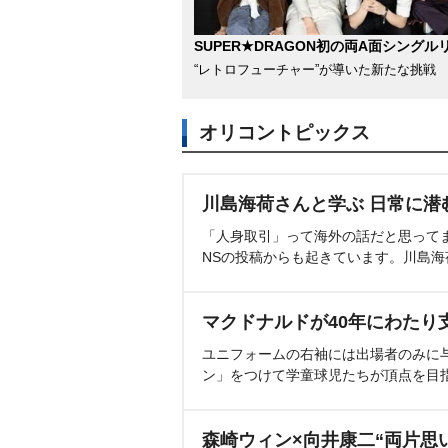
SUPER★DRAGON初の両A面シングル
“レトロフューチャー”が導いた新たな挑戦
オリコントピックス
川島海荷さんと学ぶ 日常に潜
「人身取引」って海外の話だと思って
NSの投稿からも起きています。川島
マクドナルドが40年にわたり
ユニフォームの右袖には出場者のみに
ン」をつけて学童球児たちが頂点を目
森崎ウィン×向井康二“両片思