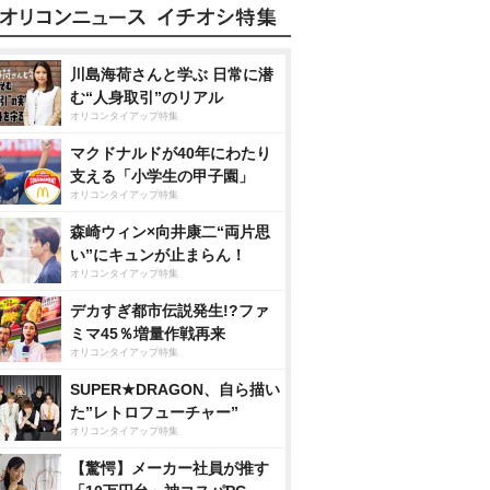
川島海荷さんと学ぶ 日常に潜
む“人身取引”のリアル
オリコンタイアップ特集
マクドナルドが40年にわたり
支える「小学生の甲子園」
オリコンタイアップ特集
森崎ウィン×向井康二“両片思
い”にキュンが止まらん！
オリコンタイアップ特集
デカすぎ都市伝説発生!?ファ
ミマ45％増量作戦再来
オリコンタイアップ特集
SUPER★DRAGON、自ら描い
た”レトロフューチャー”
オリコンタイアップ特集
【驚愕】メーカー社員が推す