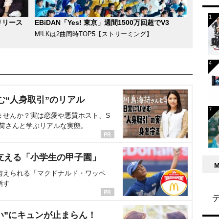
リリース
EBiDAN「Yes! 東京」週間1500万回超でV3
M!LKは2曲同時TOP5【ストリーミング】
む“人身取引”のリアル
ませんか？実は恋愛や悪質ホスト、S
海荷さんと学ぶリアルな実態。
支える「小学生の甲子園」
与えられる「マクドナルド・ワッペ
指す
い”にキュンが止まらん！