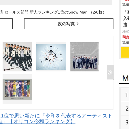
派遣
「
ールス部門 新人ランキング1位のSnow Man （2/8枚）
入
次の写真
造
株
時給
派遣
1
2
新人1位で思い新たに「令和を代表するアーティスト
進」【オリコン令和ランキング】
3