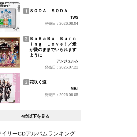
ＳＯＤＡ ＳＯＤＡ
TWS
発売日：2026.08.04
ＢａＢａＢａ Ｂｕｒｎ
ｉｎｇ Ｌｏｖｅ！／愛
が愛のままでいられます
ように
アンジュルム
発売日：2026.07.22
花咲く道
ME:I
発売日：2026.08.05
4位以下を見る
デイリーCDアルバムランキング