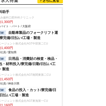
さらに見る
科助手
るみ歯科口腔外科クリニック
1,300円
バイト・パート / 大阪府
自動車製品のフォークリフト運
EW
/寮完備/日払い/工場・製造
エージェント株式会社AGT中部第二CU
1,400円
社員 / 愛知県
日用品・消費財の検査・検品・
EW
包・材料投入/寮完備/日勤/日払い/工
・製造
エージェント株式会社AGT南関東第二CU
1,450円
社員 / 神奈川県
食品の投入・カット/寮完備/日
EW
/日払い/工場・製造
エージェント株式会社AGT東海第一CU
1,160円