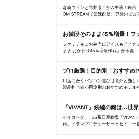
森崎ウィンと向井康二がW主演！映画『（L
OM STREAMで最速配信。究極のピュ
お値段そのまま45％増量！フ
ファミチキにお弁当にアイスも!?ファ
まま おかわり45％増量作戦」が今夏
プロ厳選！目的別「おすすめP
用途に合うパソコン選びは意外と難し
製品担当者が用途別のおすすめモデル
『VIVANT』続編の鍵は…世
セイコーが、TBS系日曜劇場『VIVA
作。ドラマプロデューサーとセイコー