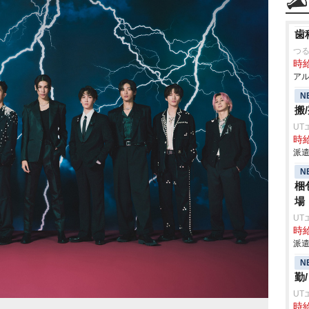
歯
つ
時給
アル
N
搬
UT
時給
派遣
N
梱
場
UT
時給
派遣
N
勤
UT
時給