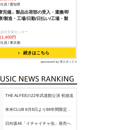
社員 / 愛知県
寮完備」製品出荷部の受入・運搬/即
寮/製造・工場/日勤/日払い/工場・製
式会社京栄センター
1,400円
社員 / 東京都
続きはこちら
sponsored by 求人ボックス
THE ALFEEの22年武道館公演 初放送
米米CLUB 8月8日より88年間限定企画
日向坂46「イチャイチャ虫」発売へ