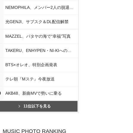
NEMOPHILA、メンバー2人の脱退発表
光GENJI、サブスク＆DL配信解禁
MAZZEL、パタヤの海で“幸福”写真
TAKERU、ENHYPEN・NI-KIへの思い
BTS×オレオ、特別企画発表
テレ朝『Mステ』今夜放送
0
AKB48、新曲MVで勢いに乗る
11位以下を見る
MUSIC PHOTO RANKING