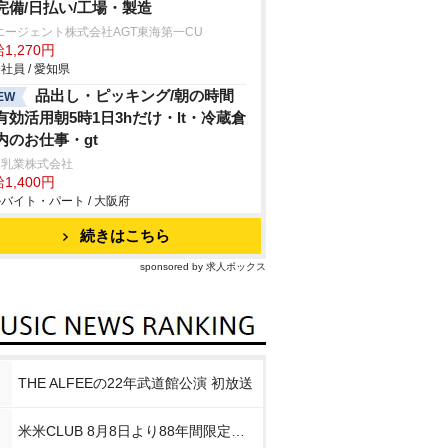
完備/日払い/工場・製造
エージェント株式会社AGT東海第一CU
1,270円
社員 / 愛知県
品出し・ピッキング/朝の時間
EW
有効活用朝5時1日3hだけ・lt・冷蔵倉
内のお仕事・gt
川乳業株式会社
1,400円
バイト・パート / 大阪府
続きはこちら
sponsored by 求人ボックス
THE ALFEEの22年武道館公演 初放送
米米CLUB 8月8日より88年間限定企画