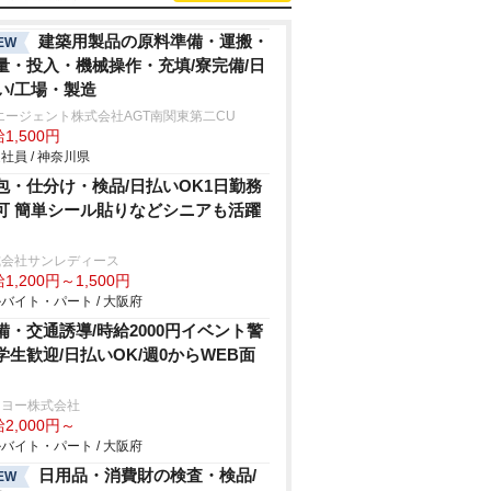
建築用製品の原料準備・運搬・
EW
量・投入・機械操作・充填/寮完備/日
い/工場・製造
エージェント株式会社AGT南関東第二CU
1,500円
社員 / 神奈川県
包・仕分け・検品/日払いOK1日勤務
可 簡単シール貼りなどシニアも活躍
式会社サンレディース
1,200円～1,500円
バイト・パート / 大阪府
備・交通誘導/時給2000円イベント警
学生歓迎/日払いOK/週0からWEB面
イヨー株式会社
2,000円～
バイト・パート / 大阪府
日用品・消費財の検査・検品/
EW