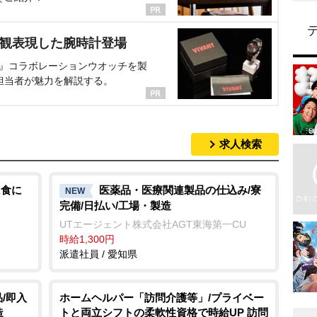
界観表現した腕時計登場
NT』コラボレーションウオッチを製
担当者が魅力を解説する。
求人検索
K食に
医薬品・医療関連製品の仕込み/寮
NEW
完備/日払い/工場・製造
UTエージェント株式会社AGT東海第一CU
時給1,300円
派遣社員 / 愛知県
/即入
ホームヘルパー「訪問介護等」/プライベー
造
トと両立シフトの柔軟性資格で時給UP 訪問