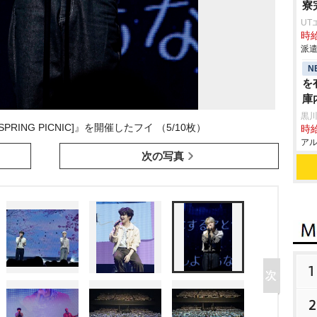
寮
UT
時給
派遣
N
を
庫
黒
N [SPRING PICNIC]』を開催したフイ （5/10枚）
時給
アル
次の写真
1
2