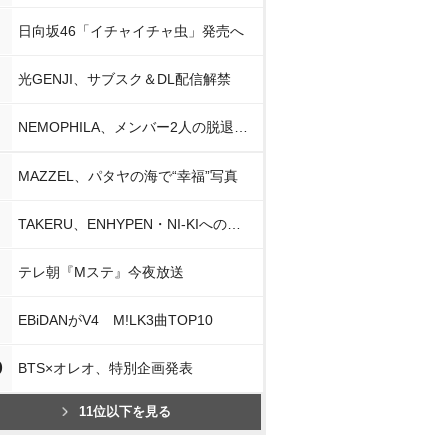
日向坂46「イチャイチャ虫」発売へ
光GENJI、サブスク＆DL配信解禁
NEMOPHILA、メンバー2人の脱退発表
MAZZEL、パタヤの海で“幸福”写真
TAKERU、ENHYPEN・NI-KIへの思い
テレ朝『Mステ』今夜放送
EBiDANがV4 M!LK3曲TOP10
0
BTS×オレオ、特別企画発表
11位以下を見る