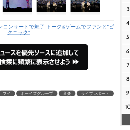
3
4
ァンコンサートで魅了 トーク&ゲームでファンと“ピ
クニック”
5
6
7
8
9
フイ
ボーイズグループ
音楽
ライブレポート
1