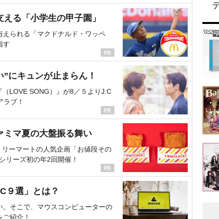
支える「小学生の甲子園」
与えられる「マクドナルド・ワッペ
指す
い”にキュンが止まらん！
OVE SONG）』が8／５よりJ:C
アラブ！
ァミマ夏の大盤振る舞い
ミリーマートの人気企画「お値段その
、シリーズ初の年2回開催！
C９選」とは？
い。そこで、マウスコンピューターの
をご紹介！