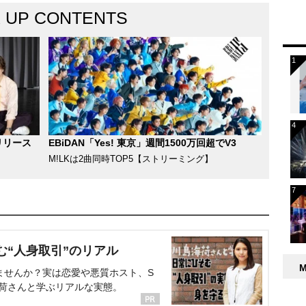
K UP CONTENTS
リリース
EBiDAN「Yes! 東京」週間1500万回超でV3
M!LKは2曲同時TOP5【ストリーミング】
む“人身取引”のリアル
ませんか？実は恋愛や悪質ホスト、S
海荷さんと学ぶリアルな実態。