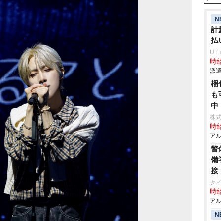
N
計
払
UT
時給
派遣
梱
も
中
株
時給
アル
警
備
接
タ
時給
アル
N