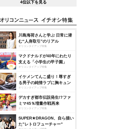
4位以下を見る
川島海荷さんと学ぶ 日常に潜
む“人身取引”のリアル
オリコンタイアップ特集
マクドナルドが40年にわたり
支える「小学生の甲子園」
オリコンタイアップ特集
イケメンてんこ盛り！尊すぎ
る男子の純情ラブに胸キュン
オリコンタイアップ特集
デカすぎ都市伝説発生!?ファ
ミマ45％増量作戦再来
オリコンタイアップ特集
SUPER★DRAGON、自ら描い
た”レトロフューチャー”