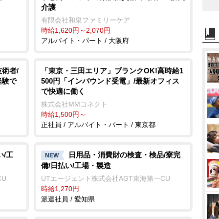
介護
有限会社和泉ファミリーケア
時給1,620円～2,070円
アルバイト・パート / 大阪府
術者/
「東京・三田エリア」ブランクOK!高時給1
経験で
500円「インバウンド受電」/最新オフィス
で快適に働く
株式会社MMコネクト
時給1,500円～
正社員 / アルバイト・パート / 東京都
い/工
日用品・消費財の検査・検品/寮完
NEW
備/日払い/工場・製造
CU
UTエージェント株式会社AGT東海第一CU
時給1,270円
派遣社員 / 愛知県