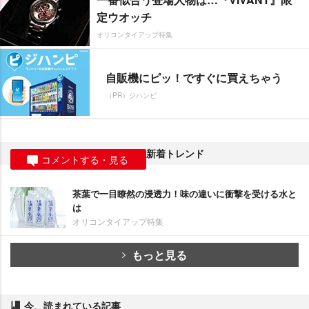
定ウオッチ
オリコンタイアップ特集
自販機にピッ！ですぐに買えちゃう
（PR）ジハンピ
新着トレンド
コメントする・見る
茶葉で一目瞭然の浸透力！味の違いに衝撃を受ける水と
は
オリコンタイアップ特集
もっと見る
今、読まれている記事