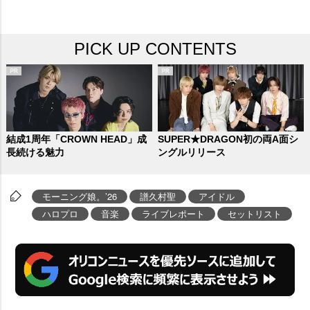
PICK UP CONTENTS
結成1周年「CROWN HEAD」成
SUPER★DRAGON初の両A面シ
長続ける魅力
ングルリリース
モーニング娘。’26
譜久村聖
アイドル
ハロプロ
音楽
ライブレポート
セットリスト