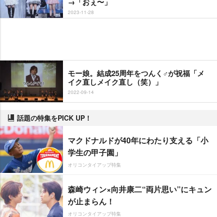
→「おぇ〜」
2023-11-28
モー娘。結成25周年をつんく♂が祝福「メ
イク直しメイク直し（笑）」
2022-09-14
話題の特集をPICK UP！
マクドナルドが40年にわたり支える「小
学生の甲子園」
オリコンタイアップ特集
森崎ウィン×向井康二“両片思い”にキュン
が止まらん！
オリコンタイアップ特集