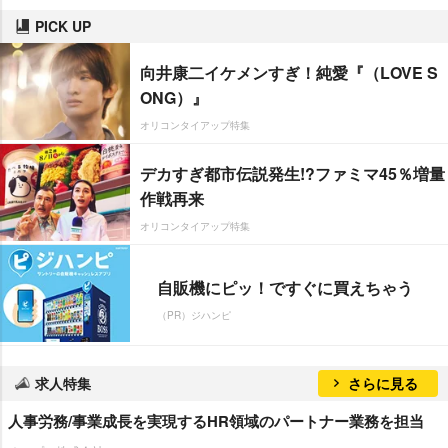
PICK UP
向井康二イケメンすぎ！純愛『（LOVE S
ONG）』
オリコンタイアップ特集
デカすぎ都市伝説発生!?ファミマ45％増量
作戦再来
オリコンタイアップ特集
自販機にピッ！ですぐに買えちゃう
（PR）ジハンピ
求人特集
さらに見る
人事労務/事業成長を実現するHR領域のパートナー業務を担当