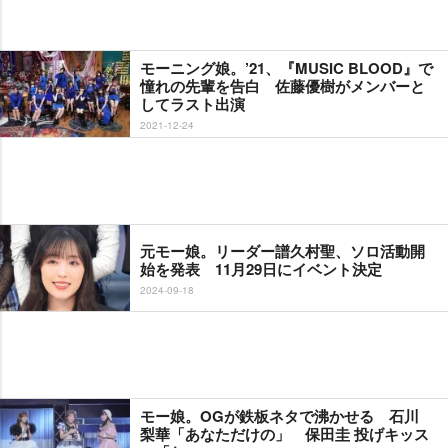
モーニング娘。’21、『MUSIC BLOOD』で
憧れの先輩を告白 佐藤優樹がメンバーと
してラスト出演
2021-12-24
元モー娘。リーダー譜久村聖、ソロ活動開
始を発表 11月29日にイベント決定
2024-09-18
モー娘。OGが鉄板ネタで沸かせる 石川
梨華「あなただけの」 保田圭 投げキッス