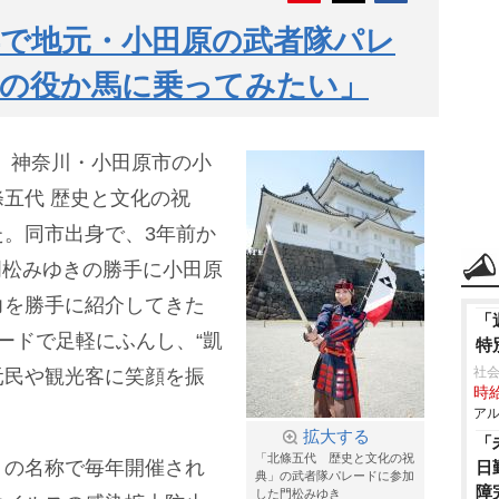
で地元・小田原の武者隊パレ
姫の役か馬に乗ってみたい」
3日、神奈川・小田原市の小
五代 歴史と文化の祝
。同市出身で、3年前か
『門松みゆきの勝手に小田原
力を勝手に紹介してきた
「
ードで足軽にふんし、“凱
特
社
地元民や観光客に笑顔を振
時給
アル
拡大する
「
「北條五代 歴史と文化の祝
』の名称で毎年開催され
日
典」の武者隊パレードに参加
障
した門松みゆき