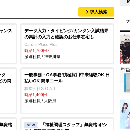
求人検索
チャンス
データ入力・タイピング/カンタン入試結果
の集計の入力と確認のお仕事在宅も
ト
Career Place Plus
時給1,700円～
派遣社員 / 神奈川県
ータ
一般事務・OA事務/積極採用中未経験OK 日
どの問
払いOK 簡単コール
株式会社G.O.A.T
時給1,400円
派遣社員 / 大阪府
/無資格
「福祉調理スタッフ」無資格可/シ
NEW