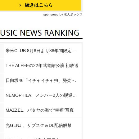
続きはこちら
sponsored by 求人ボックス
米米CLUB 8月8日より88年間限定企画
THE ALFEEの22年武道館公演 初放送
日向坂46「イチャイチャ虫」発売へ
NEMOPHILA、メンバー2人の脱退発表
MAZZEL、パタヤの海で“幸福”写真
光GENJI、サブスク＆DL配信解禁