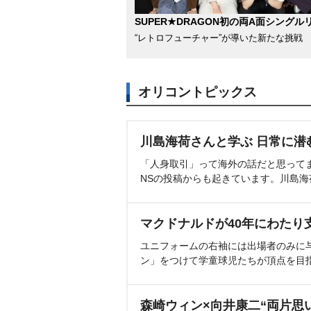
SUPER★DRAGON初の両A面シングル
“レトロフューチャー”が導いた新たな挑戦
オリコントピックス
川島海荷さんと学ぶ 日常に潜
「人身取引」って海外の話だと思って
NSの投稿からも起きています。川島
マクドナルドが40年にわたり
ユニフォームの右袖には出場者のみに
ン」をつけて学童球児たちが頂点を目
森崎ウィン×向井康二“両片思