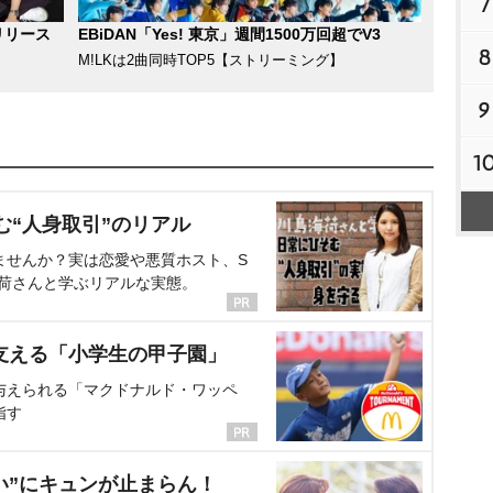
7
リリース
EBiDAN「Yes! 東京」週間1500万回超でV3
8
M!LKは2曲同時TOP5【ストリーミング】
9
1
む“人身取引”のリアル
ませんか？実は恋愛や悪質ホスト、S
海荷さんと学ぶリアルな実態。
支える「小学生の甲子園」
与えられる「マクドナルド・ワッペ
指す
い”にキュンが止まらん！