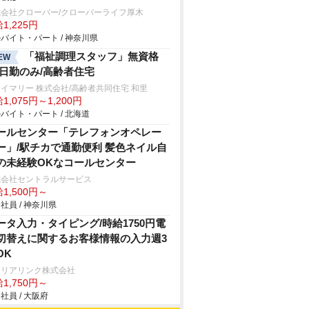
式会社クローバー/クローバーライフ厚木
1,225円
バイト・パート / 神奈川県
「福祉調理スタッフ」無資格
EW
/日勤のみ/高齢者住宅
イマリー 株式会社/高齢者共同住宅 和里
1,075円～1,200円
バイト・パート / 北海道
ールセンター「テレフォンオペレー
ー」/駅チカで通勤便利 髪色ネイル自
の未経験OKなコールセンター
式会社セントラルサービス
1,500円～
社員 / 神奈川県
ータ入力・タイピング/時給1750円電
切替えに関するお客様情報の入力週3
OK
ャリアリンク株式会社
1,750円～
社員 / 大阪府