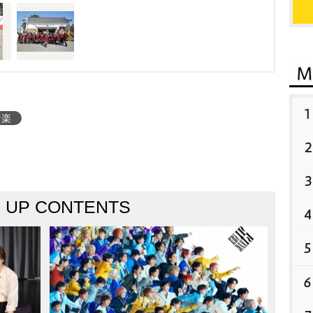
1
音楽
2
3
K UP CONTENTS
4
5
6