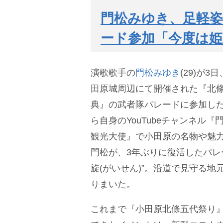
門松みゆき、足軽姿
ード参加「今度は
演歌歌手の
門松みゆき
(29)が
田原城周辺にて開催された『北條
典』の武者隊パレードに参加した
ら自身のYouTubeチャンネル
観光大使』で小田原の名物や魅
門松が、3年ぶりに復活したパレ
旋(がいせん)”。沿道で見守る
りまいた。
これまで『小田原北條五代祭り