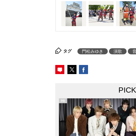
タグ
門松みゆき
演歌
PIC