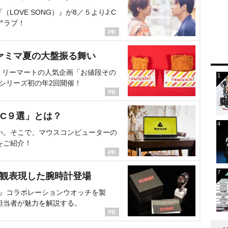
OVE SONG）』が8／５よりJ:C
アラブ！
ァミマ夏の大盤振る舞い
ミリーマートの人気企画「お値段その
、シリーズ初の年2回開催！
C９選」とは？
い。そこで、マウスコンピューターの
をご紹介！
界観表現した腕時計登場
NT』コラボレーションウオッチを製
担当者が魅力を解説する。