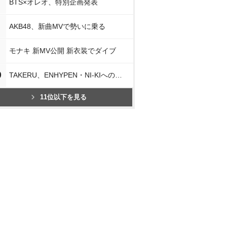
BTS×オレオ、特別企画発表
AKB48、新曲MVで勢いに乗る
モナキ 新MV公開 新衣装でダイブ
0
TAKERU、ENHYPEN・NI-KIへの思い
11位以下を見る