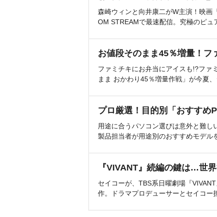
森崎ウィンと向井康二がW主演！映画『（L
OM STREAMで最速配信。究極のピュ
お値段そのまま45％増量！フ
ファミチキにお弁当にアイスも!?ファ
まま おかわり45％増量作戦」が今夏
プロ厳選！目的別「おすすめP
用途に合うパソコン選びは意外と難し
製品担当者が用途別のおすすめモデル
『VIVANT』続編の鍵は…世
セイコーが、TBS系日曜劇場『VIVA
作。ドラマプロデューサーとセイコー