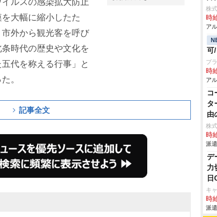
ウイルスの感染拡大防止
株
模を大幅に縮小したた
時給
アル
、市外から観光客を呼び
N
北条時代の歴史や文化を
可
プラ
た五代を称える行事」と
時給
った。
アル
コ
タ
記事全文
由
株
時給
派遣
デ
力
日
キ
時給
派遣