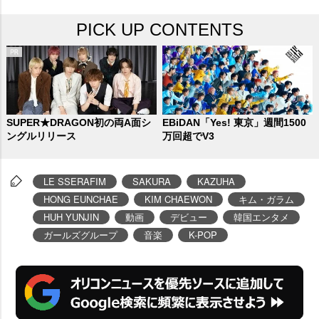
PICK UP CONTENTS
SUPER★DRAGON初の両A面シ
EBiDAN「Yes! 東京」週間1500
ングルリリース
万回超でV3
LE SSERAFIM
SAKURA
KAZUHA
HONG EUNCHAE
KIM CHAEWON
キム・ガラム
HUH YUNJIN
動画
デビュー
韓国エンタメ
ガールズグループ
音楽
K-POP