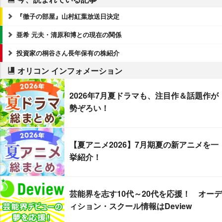
『徹子の部屋』山村紅葉放送日決定
亜希 元夫・清原和博との現在の関係
投資家の桐谷さん長年保有の株紹介
オリコン インフォメーション
2026年7月夏ドラマも、注目作＆話題作が
勢ぞろい！
【夏アニメ2026】7月期夏の新アニメを一
挙紹介！
芸能界を志す10代～20代を応援！ オーデ
ィション・スクール情報はDeview