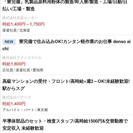
「寮完備」乳製品原料用粉体の製造/即入寮/製造・工場/日勤/日
払い/工場・製造
株式会社京栄センター
時給1,400円～1,750円
派遣社員 / 北海道
寮完備で住み込みOK!カンタン軽作業のお仕事 denso ai
NEW
chi
株式会社テクノスマイル
時給1,800円
正社員 / 派遣社員 / 愛知県
高級マンションの受付・フロント/高時給×週2～OK!未経験歓迎!
駅からスグ
株式会社ベアーズ
時給1,400円
アルバイト・パート / 東京都
半導体部品のセット・検査スタッフ/高時給1500円&交替勤務で
安定収入 未経験歓迎