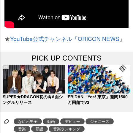
★
YouTube公式チャンネル「ORICON NEWS」
PICK UP CONTENTS
SUPER★DRAGON初の両A面シ
EBiDAN「Yes! 東京」週間1500
ングルリリース
万回超でV3
なにわ男子
動画
デビュー
ジャニーズ
音楽
新譜
音楽ランキング