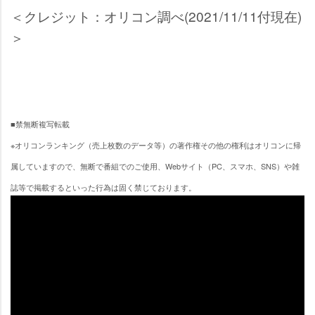
＜クレジット：オリコン調べ(2021/11/11付現在)
＞
■禁無断複写転載
※オリコンランキング（売上枚数のデータ等）の著作権その他の権利はオリコンに帰
属していますので、無断で番組でのご使用、Webサイト（PC、スマホ、SNS）や雑
誌等で掲載するといった行為は固く禁じております。