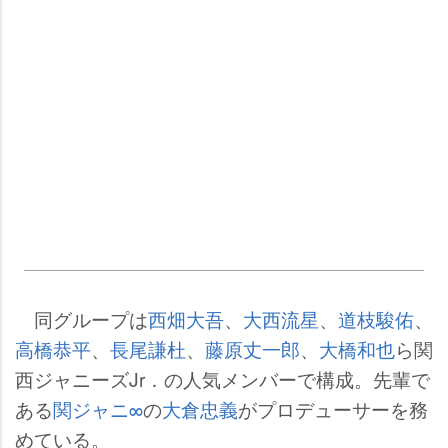
同グループは
西畑大吾
、
大西流星
、
道枝駿佑
、
高橋恭平
、
長尾謙杜
、
藤原丈一郎
、
大橋和也
ら関
西ジャニーズJr．の人気メンバーで構成。先輩で
ある
関ジャニ∞
の
大倉忠義
がプロデューサーを務
めている。