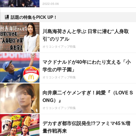
2022-05-06
話題の特集をPICK UP！
川島海荷さんと学ぶ 日常に潜む“人身取
引”のリアル
オリコンタイアップ特集
マクドナルドが40年にわたり支える「小
学生の甲子園」
オリコンタイアップ特集
向井康二イケメンすぎ！純愛『（LOVE S
ONG）』
オリコンタイアップ特集
デカすぎ都市伝説発生!?ファミマ45％増
量作戦再来