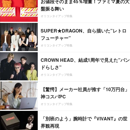
お値段そのまま45％増量！ファミマ夏の大
盤振る舞い
オリコンタイアップ特集
SUPER★DRAGON、自ら描いた”レトロ
フューチャー”
オリコンタイアップ特集
CROWN HEAD、結成1周年で見えた”バン
ドらしさ”
オリコンタイアップ特集
【驚愕】メーカー社員が推す「10万円台」
神コスパPC
オリコンタイアップ特集
「別班のよう」腕時計で『VIVANT』の世
界観再現