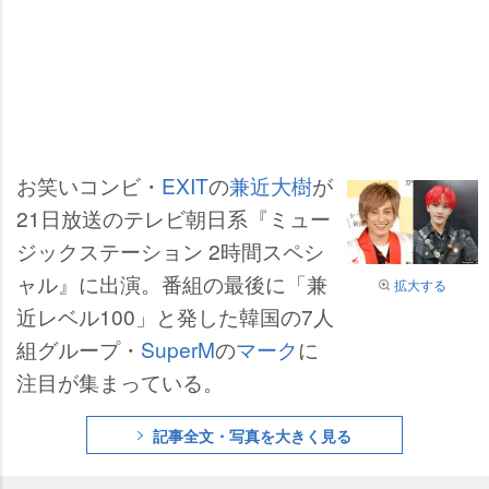
お笑いコンビ・
EXIT
の
兼近大樹
が
21日放送のテレビ朝日系『ミュー
ジックステーション 2時間スペシ
ャル』に出演。番組の最後に「兼
拡大する
近レベル100」と発した韓国の7人
組グループ・
SuperM
の
マーク
に
注目が集まっている。
記事全文・写真を大きく見る