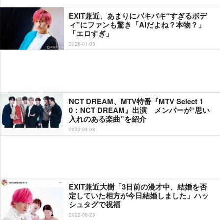
EXIT兼近、あまりにバキバキ“すぎるボデ
ィ”にファンも驚き「AIだよね？本物？」
「エロすぎ」
2026-01-05
NCT DREAM、MTV特番『MTV Select 1
0：NCT DREAM』出演 メンバーが“思い
入れのある楽曲”を紹介
2023-04-03
EXIT兼近大樹「3日前の漫才中、結婚を否
定していた相方が今日結婚しました」ハッ
シュタグで祝福
2022-08-23