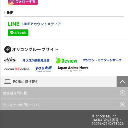
LINE
LINEアカウントメディア
PC版に切り替え
禁無断複写転載
クッキーの使用について
© oricon ME inc.
JASRAC許諾番号：
9009642140Y38026