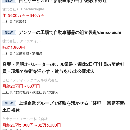
自社サービスの「新規事業担当」/経験者歓迎
NEW
株式会社AGE technologies
年収600万円～840万円
正社員 / 東京都
デンソーの工場で自動車部品の組立製造/denso aichi
NEW
株式会社テクノスマイル
時給1,800円
正社員 / 派遣社員 / 愛知県
音響・照明オペレーター/ホテル常駐・週休2日/正社員or契約社
員・現場で技術を活かす・賞与あり/非公開求人
ヒビノメディアテクニカル株式会社
月給20万円～36万円
正社員 / 契約社員 / 派遣社員 / 大阪府
上場企業グループで経験を活かせる「経理」 業界不問/
NEW
土日祝休
富士ホームエナジー株式会社
月給26万5,000円～32万5,000円