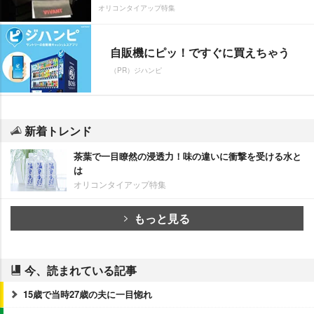
オリコンタイアップ特集
自販機にピッ！ですぐに買えちゃう
（PR）ジハンピ
新着トレンド
茶葉で一目瞭然の浸透力！味の違いに衝撃を受ける水と
は
オリコンタイアップ特集
もっと見る
今、読まれている記事
15歳で当時27歳の夫に一目惚れ