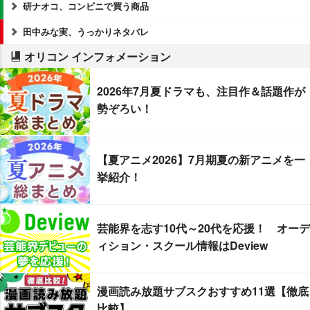
研ナオコ、コンビニで買う商品
田中みな実、うっかりネタバレ
オリコン インフォメーション
2026年7月夏ドラマも、注目作＆話題作が
勢ぞろい！
【夏アニメ2026】7月期夏の新アニメを一
挙紹介！
芸能界を志す10代～20代を応援！ オーデ
ィション・スクール情報はDeview
漫画読み放題サブスクおすすめ11選【徹底
比較】