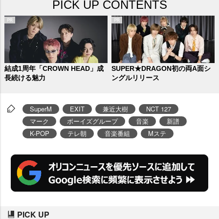
PICK UP CONTENTS
結成1周年「CROWN HEAD」成
SUPER★DRAGON初の両A面シ
長続ける魅力
ングルリリース
SuperM
EXIT
兼近大樹
NCT 127
マーク
ボーイズグループ
音楽
新譜
K-POP
テレ朝
音楽番組
Mステ
PICK UP