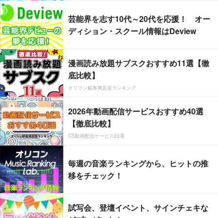
芸能界を志す10代～20代を応援！ オー
ディション・スクール情報はDeview
漫画読み放題サブスクおすすめ11選【徹
底比較】
オリコン顧客満足度ランキング
2026年動画配信サービスおすすめ40選
【徹底比較】
CS動画配信サービス20選
毎週の音楽ランキングから、ヒットの推
移をチェック！
試写会、登壇イベント、サインチェキな