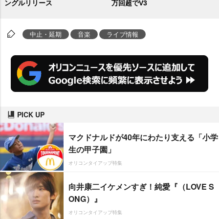
ングルリリース
万回超でV3
中止・延期
音楽
ライブ情報
PICK UP
マクドナルドが40年にわたり支える「小学
生の甲子園」
オリコンタイアップ特集
向井康二イケメンすぎ！純愛『（LOVE S
ONG）』
オリコンタイアップ特集