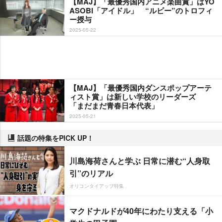
【MAJ】「最優秀国内アニメ楽曲賞」はYO
ASOBI「アイドル」 “ルビー”のトロフィ
ー授与
2025-05-22
【MAJ】「最優秀国内ダンスポップアーテ
ィスト賞」は新しい学校のリーダーズ
「まだまだ青春日本代表」
2025-05-21
話題の特集をPICK UP！
川島海荷さんと学ぶ 日常に潜む“人身取
引”のリアル
オリコンタイアップ特集
マクドナルドが40年にわたり支える「小