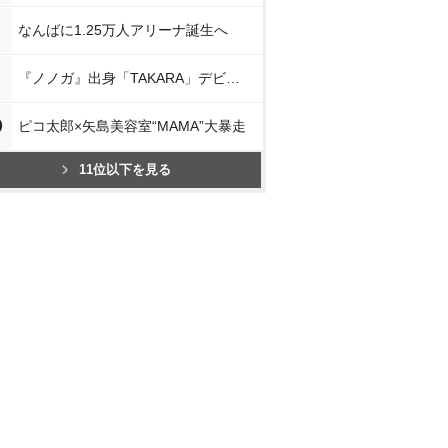
なんばに1.25万人アリーナ誕生へ
『ノノガ』出身「TAKARA」デビュー
0
ピコ太郎×矢島美容室“MAMA”大暴走
11位以下を見る