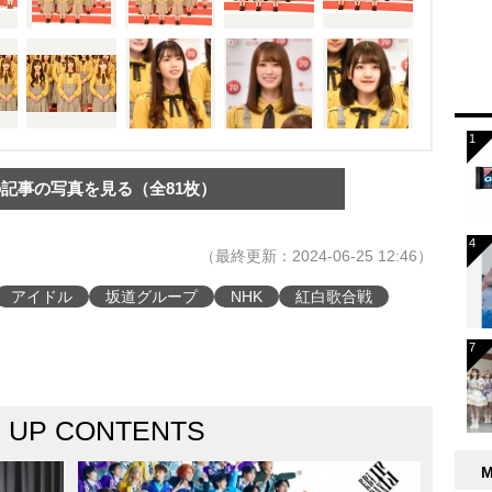
記事の写真を見る（全81枚）
（最終更新：2024-06-25 12:46）
アイドル
坂道グループ
NHK
紅白歌合戦
K UP CONTENTS