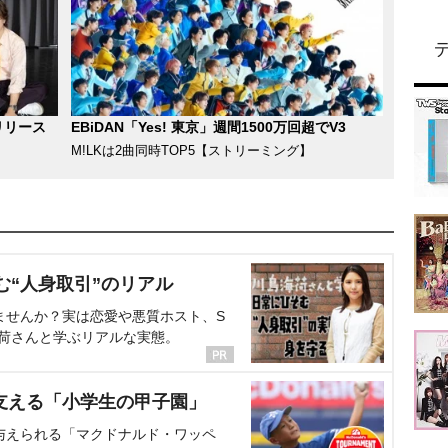
リリース
EBiDAN「Yes! 東京」週間1500万回超でV3
M!LKは2曲同時TOP5【ストリーミング】
む“人身取引”のリアル
ませんか？実は恋愛や悪質ホスト、S
海荷さんと学ぶリアルな実態。
支える「小学生の甲子園」
与えられる「マクドナルド・ワッペ