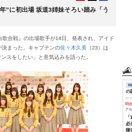
元年”に初出場 坂道3姉妹そろい踏み「う
白歌合戦』の出場歌手が14日、発表され、アイド
が決まった。キャプテンの
佐々木久美
（23）は
マンスをしたい」と意気込みを語った。
N
の
ヤ
時給
アル
「
必
障