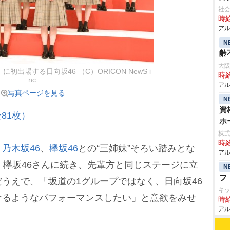
社会
時給
アル
N
齢
大阪
初出場する日向坂46 （C）ORICON NewS i
時給
nc.
アル
写真ページを見る
N
資
81枚）
ホ
株
時給
、
乃木坂46
、
欅坂46
との“三姉妹”そろい踏みとな
アル
、欅坂46さんに続き、先輩方と同じステージに立
N
フ
うえで、「坂道の1グループではなく、日向坂46
キ
けるようなパフォーマンスしたい」と意欲をみせ
時給
アル