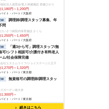
福祉法人成晃会/老人保健施設 老健ひかり
1,180円～1,200円
バイト・パート / 大阪府
調理師/調理スタッフ募集、年
EW
不問
けいさつ病院内保育施設 さくら
1,250円～1,450円
バイト・パート / 大阪府
「週3から可」調理スタッフ/無
EW
格可/シフト相談可/介護付き有料老人
ーム/社会保障完備
式会社エヌエムライフ/ジョイステージ八王子
1,270円～1,320円
バイト・パート / 東京都
無資格可の調理師/調理スタッ
EW
ッズガーデン南大井
1,300円～
バイト・パート / 東京都
続きはこちら