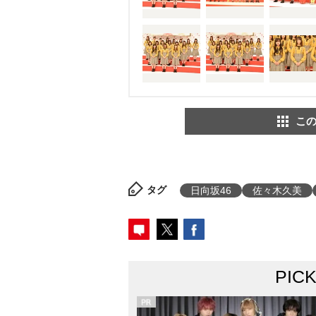
この
タグ
日向坂46
佐々木久美
PIC