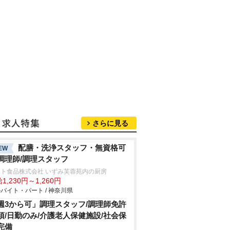
さらに見る
配膳・洗浄スタッフ・無資格可
EW
調理師/調理スタッフ
マト食品株式会社 いずみ芙蓉苑内の厨房
1,230円～1,260円
バイト・パート / 神奈川県
週3から可」調理スタッフ/調理師免許
須/日勤のみ/介護老人保健施設/社会保
完備