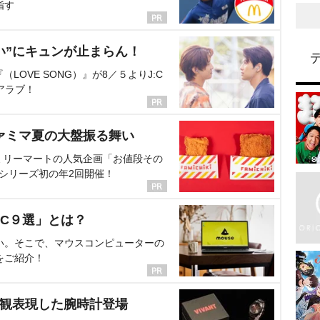
指す
い”にキュンが止まらん！
OVE SONG）』が8／５よりJ:C
アラブ！
ァミマ夏の大盤振る舞い
ミリーマートの人気企画「お値段その
、シリーズ初の年2回開催！
C９選」とは？
い。そこで、マウスコンピューターの
をご紹介！
界観表現した腕時計登場