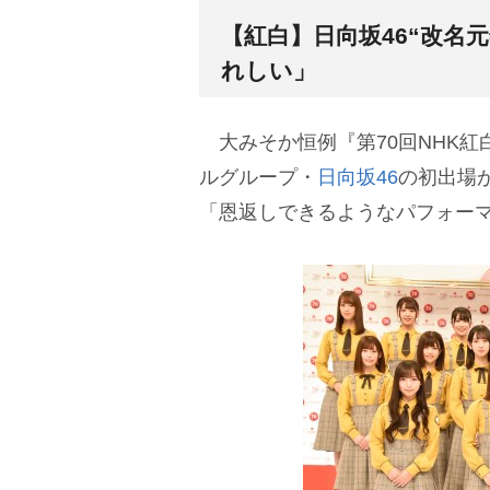
【紅白】日向坂46“改名
れしい」
大みそか恒例『第70回NHK紅
ルグループ・
日向坂46
の初出場
「恩返しできるようなパフォー