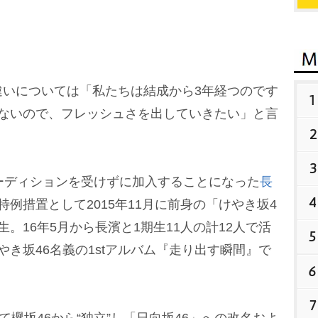
いについては「私たちは結成から3年経つのです
1
いないので、フレッシュさを出していきたい」と言
2
3
ーディションを受けずに加入することになった
長
4
例措置として2015年11月に前身の「けやき坂4
。16年5月から長濱と1期生11人の計12人で活
5
き坂46名義の1stアルバム『走り出す瞬間』で
6
7
欅坂46から“独立”し「日向坂46」への改名およ