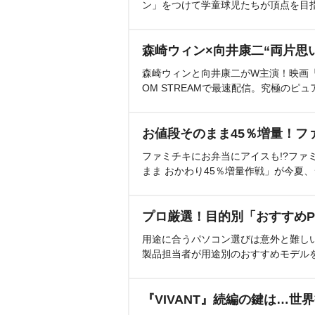
ン」をつけて学童球児たちが頂点を目
森崎ウィン×向井康二“両片思
森崎ウィンと向井康二がW主演！映画『（L
OM STREAMで最速配信。究極のピュ
お値段そのまま45％増量！フ
ファミチキにお弁当にアイスも!?ファ
まま おかわり45％増量作戦」が今夏
プロ厳選！目的別「おすすめP
用途に合うパソコン選びは意外と難し
製品担当者が用途別のおすすめモデル
『VIVANT』続編の鍵は…世