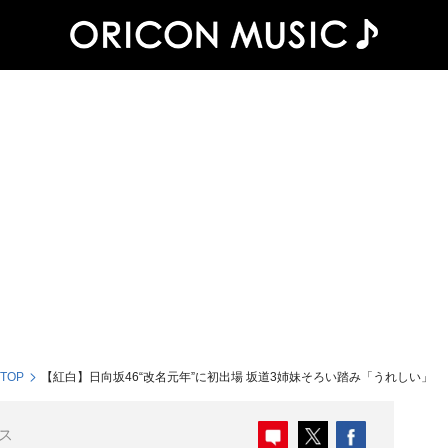
 TOP
【紅白】日向坂46“改名元年”に初出場 坂道3姉妹そろい踏み「うれしい」
ス