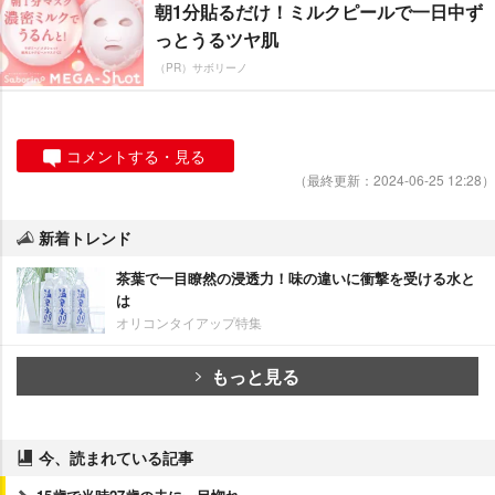
朝1分貼るだけ！ミルクピールで一日中ず
っとうるツヤ肌
（PR）サボリーノ
コメントする・見る
（最終更新：2024-06-25 12:28）
新着トレンド
茶葉で一目瞭然の浸透力！味の違いに衝撃を受ける水と
は
オリコンタイアップ特集
もっと見る
今、読まれている記事