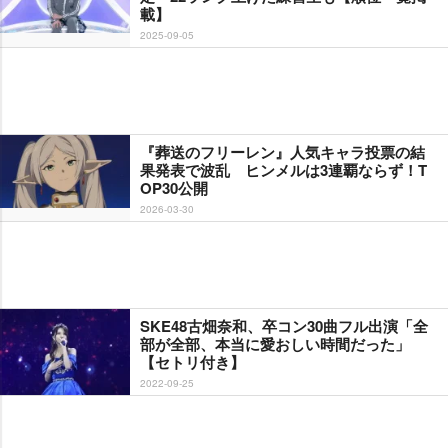
載】
2025-09-05
『葬送のフリーレン』人気キャラ投票の結
果発表で波乱 ヒンメルは3連覇ならず！T
OP30公開
2026-03-30
SKE48古畑奈和、卒コン30曲フル出演「全
部が全部、本当に愛おしい時間だった」
【セトリ付き】
2022-09-25