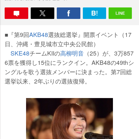
■『第9回
AKB48
選抜総選挙』開票イベント（17
日、沖縄・豊見城市立中央公民館）
SKE48
チームKIIの
高柳明音
（25）が、3万857
6票を獲得し15位にランクイン。AKB48の49thシ
ングルを歌う選抜メンバーに決まった。第7回総
選挙以来、2年ぶりの選抜復帰。