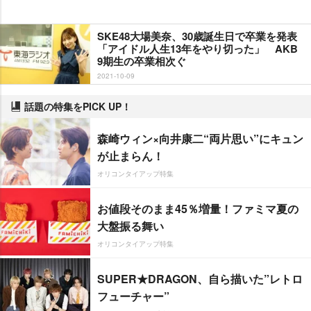
SKE48大場美奈、30歳誕生日で卒業を発表
「アイドル人生13年をやり切った」 AKB
9期生の卒業相次ぐ
2021-10-09
話題の特集をPICK UP！
森崎ウィン×向井康二“両片思い”にキュン
が止まらん！
オリコンタイアップ特集
お値段そのまま45％増量！ファミマ夏の
大盤振る舞い
オリコンタイアップ特集
SUPER★DRAGON、自ら描いた”レトロ
フューチャー”