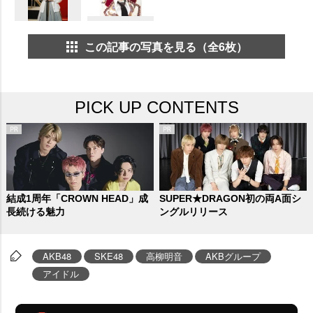
この記事の写真を見る（全6枚）
PICK UP CONTENTS
結成1周年「CROWN HEAD」成
SUPER★DRAGON初の両A面シ
長続ける魅力
ングルリリース
AKB48
SKE48
高柳明音
AKBグループ
アイドル