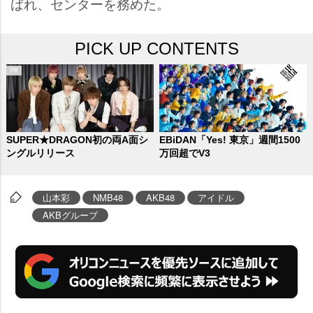
ばれ、センターを務めた。
PICK UP CONTENTS
SUPER★DRAGON初の両A面シ
EBiDAN「Yes! 東京」週間1500
ングルリリース
万回超でV3
山本彩
NMB48
AKB48
アイドル
AKBグループ