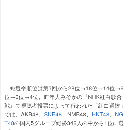
総選挙順位は第3回から28位→18位→14位→6
位→6位→4位。昨年大みそかの『NHK紅白歌合
戦』で視聴者投票によって行われた「紅白選抜」
では、AKB48、
SKE48
、NMB48、
HKT48
、
NG
T48
の国内5グループ総勢342人の中から1位に選