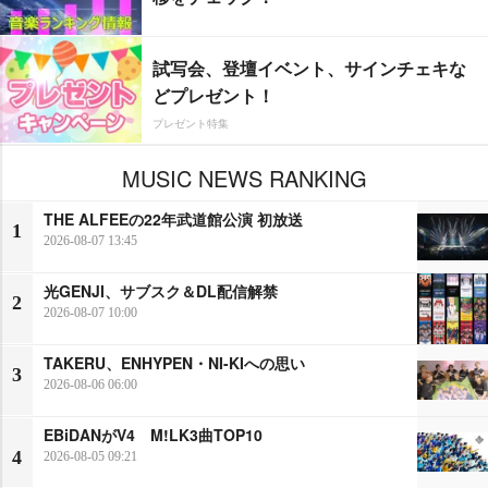
試写会、登壇イベント、サインチェキな
どプレゼント！
プレゼント特集
MUSIC NEWS RANKING
THE ALFEEの22年武道館公演 初放送
1
2026-08-07 13:45
光GENJI、サブスク＆DL配信解禁
2
2026-08-07 10:00
TAKERU、ENHYPEN・NI-KIへの思い
3
2026-08-06 06:00
EBiDANがV4 M!LK3曲TOP10
4
2026-08-05 09:21