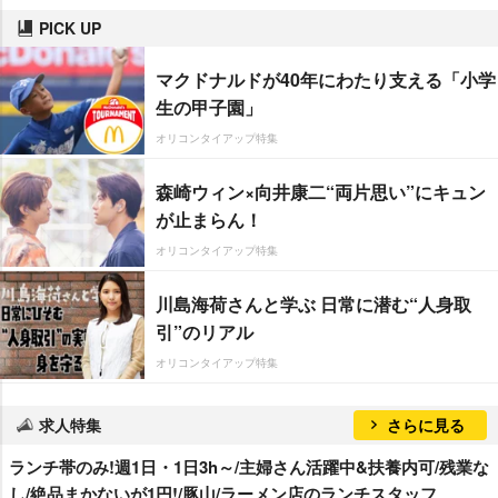
PICK UP
マクドナルドが40年にわたり支える「小学
生の甲子園」
オリコンタイアップ特集
森崎ウィン×向井康二“両片思い”にキュン
が止まらん！
オリコンタイアップ特集
川島海荷さんと学ぶ 日常に潜む“人身取
引”のリアル
オリコンタイアップ特集
求人特集
さらに見る
ランチ帯のみ!週1日・1日3h～/主婦さん活躍中&扶養内可/残業な
し/絶品まかないが1円!/豚山/ラーメン店のランチスタッフ