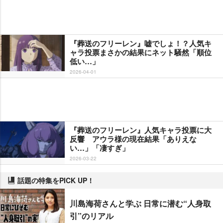
『葬送のフリーレン』嘘でしょ！？人気キ
ャラ投票まさかの結果にネット騒然「順位
低い…」
2026-04-01
『葬送のフリーレン』人気キャラ投票に大
反響 アウラ様の現在結果「ありえな
い…」「凄すぎ」
2026-03-22
話題の特集をPICK UP！
川島海荷さんと学ぶ 日常に潜む“人身取
引”のリアル