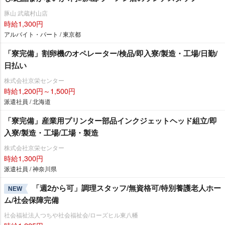
豚山 武蔵村山店
時給1,300円
アルバイト・パート / 東京都
「寮完備」割卵機のオペレーター/検品/即入寮/製造・工場/日勤/
日払い
株式会社京栄センター
時給1,200円～1,500円
派遣社員 / 北海道
「寮完備」産業用プリンター部品インクジェットヘッド組立/即
入寮/製造・工場/工場・製造
株式会社京栄センター
時給1,300円
派遣社員 / 神奈川県
「週2から可」調理スタッフ/無資格可/特別養護老人ホー
NEW
ム/社会保障完備
社会福祉法人つちや社会福祉会/ローズヒル東八幡