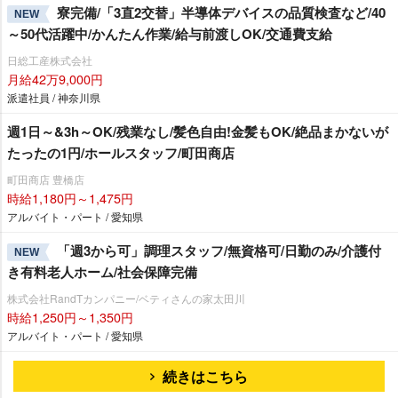
寮完備/「3直2交替」半導体デバイスの品質検査など/40
NEW
～50代活躍中/かんたん作業/給与前渡しOK/交通費支給
日総工産株式会社
月給42万9,000円
派遣社員 / 神奈川県
週1日～&3h～OK/残業なし/髪色自由!金髪もOK/絶品まかないが
たったの1円/ホールスタッフ/町田商店
町田商店 豊橋店
時給1,180円～1,475円
アルバイト・パート / 愛知県
「週3から可」調理スタッフ/無資格可/日勤のみ/介護付
NEW
き有料老人ホーム/社会保障完備
株式会社RandTカンパニー/ベティさんの家太田川
時給1,250円～1,350円
アルバイト・パート / 愛知県
続きはこちら