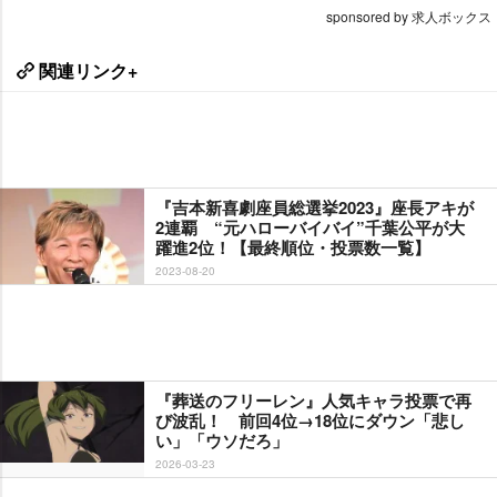
sponsored by 求人ボックス
関連リンク+
『吉本新喜劇座員総選挙2023』座長アキが
2連覇 “元ハローバイバイ”千葉公平が大
躍進2位！【最終順位・投票数一覧】
2023-08-20
『葬送のフリーレン』人気キャラ投票で再
び波乱！ 前回4位→18位にダウン「悲し
い」「ウソだろ」
2026-03-23