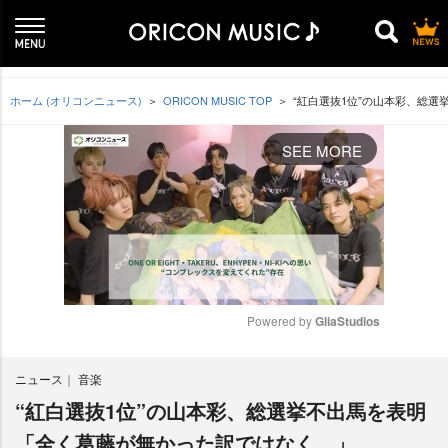
ホーム (オリコンニュース)
ORICON MUSIC TOP
“紅白選抜1位”の山本彩、総
SEE MORE
Powered by 
GliaStudios
M
ニュース
音楽
u
t
“紅白選抜1位”の山本彩、総選挙不出馬を表明
e
「全く葛藤が無かった訳ではなく…」