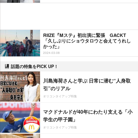
RIIZE『Mステ』初出演に緊張 GACKT
「久しぶりにショウタロウと会えてうれし
かった」
2024-03-08
話題の特集をPICK UP！
川島海荷さんと学ぶ 日常に潜む“人身取
引”のリアル
オリコンタイアップ特集
マクドナルドが40年にわたり支える「小
学生の甲子園」
オリコンタイアップ特集