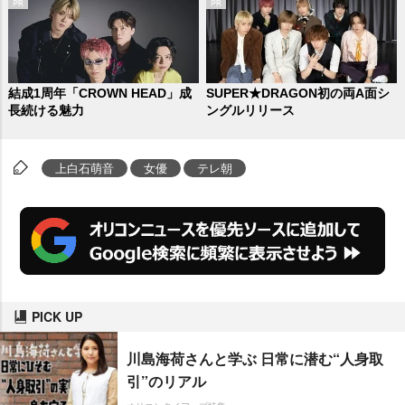
結成1周年「CROWN HEAD」成
SUPER★DRAGON初の両A面シ
長続ける魅力
ングルリリース
上白石萌音
女優
テレ朝
PICK UP
川島海荷さんと学ぶ 日常に潜む“人身取
引”のリアル