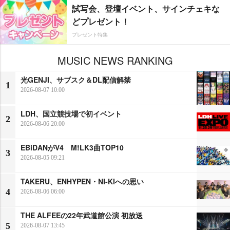
試写会、登壇イベント、サインチェキな
どプレゼント！
プレゼント特集
MUSIC NEWS RANKING
光GENJI、サブスク＆DL配信解禁
1
2026-08-07 10:00
LDH、国立競技場で初イベント
2
2026-08-06 20:00
EBiDANがV4 M!LK3曲TOP10
3
2026-08-05 09:21
TAKERU、ENHYPEN・NI-KIへの思い
4
2026-08-06 06:00
THE ALFEEの22年武道館公演 初放送
5
2026-08-07 13:45