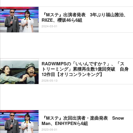
『Mステ』出演者発表 3年ぶり福山雅治、
RIIZE、櫻坂46ら6組
2024-03-01
RADWIMPSの「いいんですか？」、「ス
トリーミング」累積再生数1億回突破 自身
12作目【オリコンランキング】
2026-05-13
『Mステ』次回出演者・楽曲発表 Snow
Man、ENHYPENら6組
2023-09-01