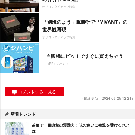
オリコンタイアップ特集
「別班のよう」腕時計で『VIVANT』の
世界観再現
オリコンタイアップ特集
自販機にピッ！ですぐに買えちゃう
（PR）ジハンピ
コメントする・見る
（最終更新：2024-06-25 12:24）
新着トレンド
茶葉で一目瞭然の浸透力！味の違いに衝撃を受ける水と
は