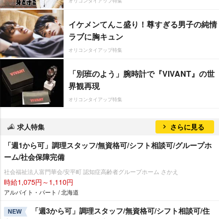
オリコンタイアップ特集
イケメンてんこ盛り！尊すぎる男子の純情
ラブに胸キュン
オリコンタイアップ特集
「別班のよう」腕時計で『VIVANT』の世
界観再現
オリコンタイアップ特集
求人特集
さらに見る
「週1から可」調理スタッフ/無資格可/シフト相談可/グループホ
ーム/社会保障完備
社会福祉法人富門華会/安平町 認知症高齢者グループホーム さかえ
時給1,075円～1,110円
アルバイト・パート / 北海道
「週3から可」調理スタッフ/無資格可/シフト相談可/住
NEW