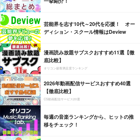
一挙紹介！
芸能界を志す10代～20代を応援！ オー
ディション・スクール情報はDeview
漫画読み放題サブスクおすすめ11選【徹
底比較】
オリコン顧客満足度ランキング
2026年動画配信サービスおすすめ40選
【徹底比較】
CS動画配信サービス20選
毎週の音楽ランキングから、ヒットの推
移をチェック！