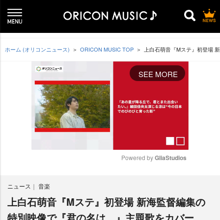
ホーム (オリコンニュース)
ORICON MUSIC TOP
上白石萌音『Mステ』初登場 
SEE MORE
Powered by 
GliaStudios
M
ニュース
音楽
u
t
上白石萌音『Mステ』初登場 新海監督編集の
e
特別映像で『君の名は。』主題歌をカバー