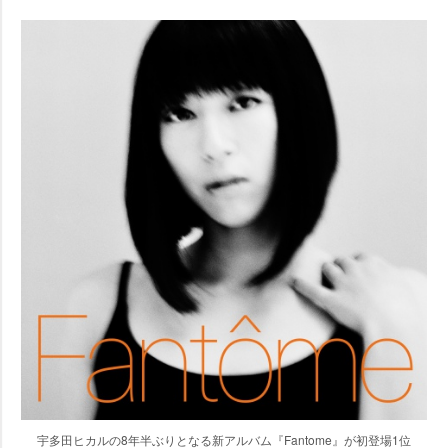
宇多田ヒカルの8年半ぶりとなる新アルバム『Fantome』が初登場1位