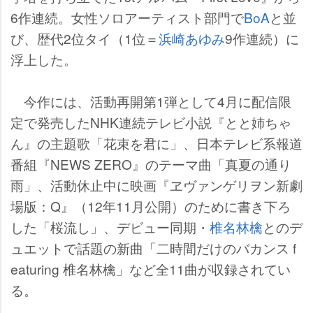
6作連続。女性ソロアーティスト部門で
BoA
と並
び、歴代2位タイ（1位＝
浜崎あゆみ
9作連続）に
浮上した。
今作には、活動再開第1弾として4月に配信限
定で発売したNHK連続テレビ小説『とと姉ちゃ
ん』の主題歌「花束を君に」、日本テレビ系報道
番組『NEWS ZERO』のテーマ曲「真夏の通り
雨」、活動休止中に映画『ヱヴァンゲリヲン新劇
場版：Q』（12年11月公開）のために書き下ろ
した「桜流し」、デビュー同期・
椎名林檎
とのデ
ュエットで話題の新曲「二時間だけのバカンス f
eaturing 椎名林檎」など全11曲が収録されてい
る。