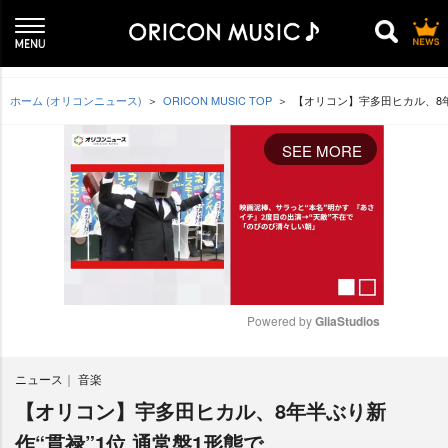
ホーム (オリコンニュース)
ORICON MUSIC TOP
【オリコン】宇多田ヒカル、8年
SEE MORE
Powered by 
GliaStudios
M
ニュース
音楽
u
t
【オリコン】宇多田ヒカル、8年半ぶり新
e
作“貫禄”1位 通常盤1形態で