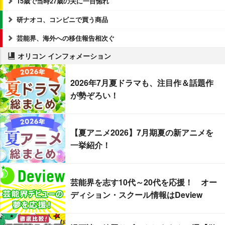
15歳で当時27歳の夫に一目惚れ
研ナオコ、コンビニで買う商品
芸能界、海外への移住報告相次ぐ
オリコン インフォメーション
2026年7月夏ドラマも、注目作＆話題作
が勢ぞろい！
【夏アニメ2026】7月期夏の新アニメを
一挙紹介！
芸能界を志す10代～20代を応援！ オー
ディション・スクール情報はDeview