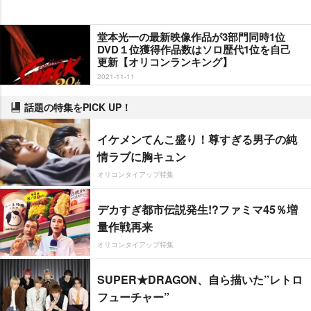
堂本光一の最新映像作品が3部門同時1位
DVD１位獲得作品数はソロ歴代1位を自己
更新【オリコンランキング】
2021-11-11
話題の特集をPICK UP！
イケメンてんこ盛り！尊すぎる男子の純
情ラブに胸キュン
オリコンタイアップ特集
デカすぎ都市伝説発生!?ファミマ45％増
量作戦再来
オリコンタイアップ特集
SUPER★DRAGON、自ら描いた”レトロ
フューチャー”