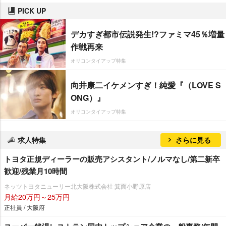
PICK UP
デカすぎ都市伝説発生!?ファミマ45％増量
作戦再来
オリコンタイアップ特集
向井康二イケメンすぎ！純愛『（LOVE S
ONG）』
オリコンタイアップ特集
求人特集
さらに見る
トヨタ正規ディーラーの販売アシスタント/ノルマなし/第二新卒
歓迎/残業月10時間
ネッツトヨタニューリー北大阪株式会社 箕面小野原店
月給20万円～25万円
正社員 / 大阪府