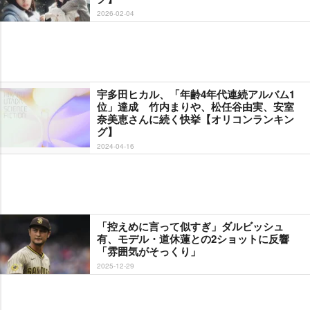
2026-02-04
宇多田ヒカル、「年齢4年代連続アルバム1
位」達成 竹内まりや、松任谷由実、安室
奈美恵さんに続く快挙【オリコンランキン
グ】
2024-04-16
「控えめに言って似すぎ」ダルビッシュ
有、モデル・道休蓮との2ショットに反響
「雰囲気がそっくり」
2025-12-29