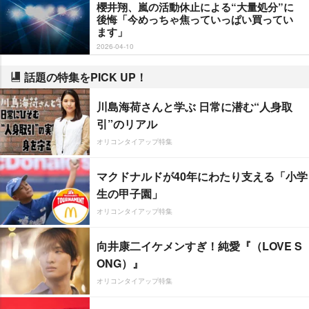
櫻井翔、嵐の活動休止による“大量処分”に
後悔「今めっちゃ焦っていっぱい買ってい
ます」
2026-04-10
話題の特集をPICK UP！
川島海荷さんと学ぶ 日常に潜む“人身取
引”のリアル
オリコンタイアップ特集
マクドナルドが40年にわたり支える「小学
生の甲子園」
オリコンタイアップ特集
向井康二イケメンすぎ！純愛『（LOVE S
ONG）』
オリコンタイアップ特集