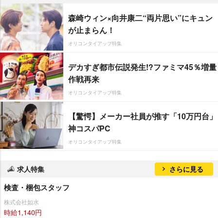
森崎ウィン×向井康二“両片思い”にキュン
が止まらん！
オリコンタイアップ特集
デカすぎ都市伝説発生!?ファミマ45％増量
作戦再来
オリコンタイアップ特集
【驚愕】メーカー社員が推す「10万円台」
神コスパPC
オリコンタイアップ特集
求人特集
さらに見る
検査・梱包スタッフ
株式会社如水
時給1,140円