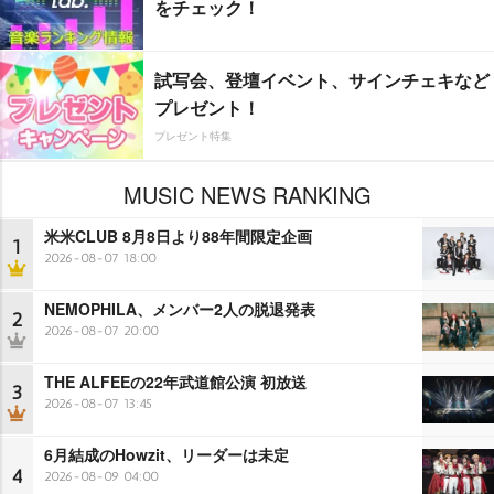
をチェック！
試写会、登壇イベント、サインチェキなど
プレゼント！
プレゼント特集
MUSIC NEWS RANKING
米米CLUB 8月8日より88年間限定企画
1
2026-08-07 18:00
NEMOPHILA、メンバー2人の脱退発表
2
2026-08-07 20:00
THE ALFEEの22年武道館公演 初放送
3
2026-08-07 13:45
6月結成のHowzit、リーダーは未定
4
2026-08-09 04:00