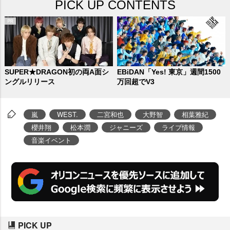
PICK UP CONTENTS
SUPER★DRAGON初の両A面シ
EBiDAN「Yes! 東京」週間1500
ングルリリース
万回超でV3
嵐
WEST.
二宮和也
大野智
相葉雅紀
櫻井翔
松本潤
ジャニーズ
ライブ情報
音楽イベント
PICK UP