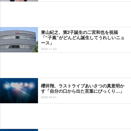
東山紀之、第2子誕生の二宮和也を祝福
「“子嵐”がどんどん誕生してうれしいニュ
ース」
2022-11-20
櫻井翔、ラストライブあいさつの真意明か
す「自分の口から出た言葉にびっくり…」
2026-06-01