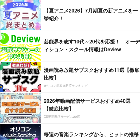
【夏アニメ2026】7月期夏の新アニメを一
挙紹介！
芸能界を志す10代～20代を応援！ オーデ
ィション・スクール情報はDeview
漫画読み放題サブスクおすすめ11選【徹底
比較】
オリコン顧客満足度ランキング
2026年動画配信サービスおすすめ40選
【徹底比較】
CS動画配信サービス20選
毎週の音楽ランキングから、ヒットの推移