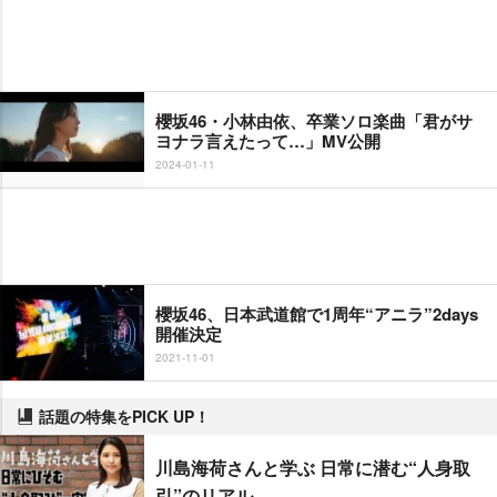
櫻坂46・小林由依、卒業ソロ楽曲「君がサ
ヨナラ言えたって…」MV公開
2024-01-11
櫻坂46、日本武道館で1周年“アニラ”2days
開催決定
2021-11-01
話題の特集をPICK UP！
川島海荷さんと学ぶ 日常に潜む“人身取
引”のリアル