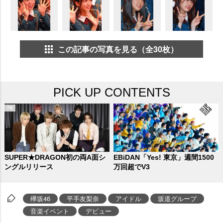
この記事の写真を見る（全30枚）
PICK UP CONTENTS
SUPER★DRAGON初の両A面シ
EBiDAN「Yes! 東京」週間1500
ングルリリース
万回超でV3
欅坂46
平手友梨奈
アイドル
坂道グループ
音楽イベント
デビュー