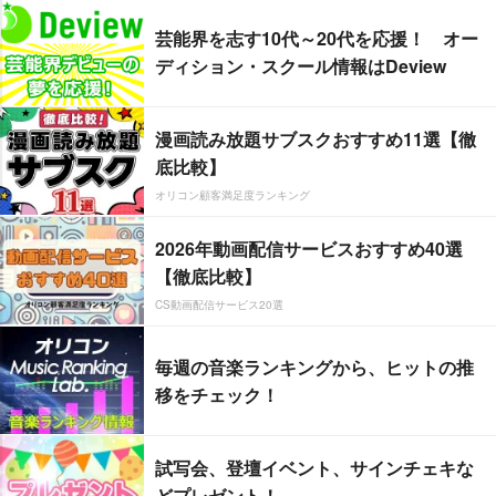
芸能界を志す10代～20代を応援！ オー
ディション・スクール情報はDeview
漫画読み放題サブスクおすすめ11選【徹
底比較】
オリコン顧客満足度ランキング
2026年動画配信サービスおすすめ40選
【徹底比較】
CS動画配信サービス20選
毎週の音楽ランキングから、ヒットの推
移をチェック！
試写会、登壇イベント、サインチェキな
どプレゼント！