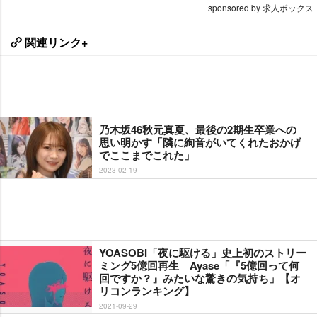
sponsored by 求人ボックス
関連リンク+
乃木坂46秋元真夏、最後の2期生卒業への
思い明かす「隣に絢音がいてくれたおかげ
でここまでこれた」
2023-02-19
YOASOBI「夜に駆ける」史上初のストリー
ミング5億回再生 Ayase「『5億回って何
回ですか？』みたいな驚きの気持ち」【オ
リコンランキング】
2021-09-29