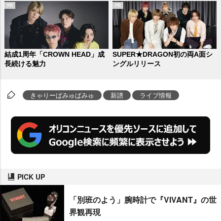
結成1周年「CROWN HEAD」成
SUPER★DRAGON初の両A面シ
長続ける魅力
ングルリリース
きゃりーぱみゅぱみゅ
新譜
ライブ情報
PICK UP
「別班のよう」腕時計で『VIVANT』の世
界観再現