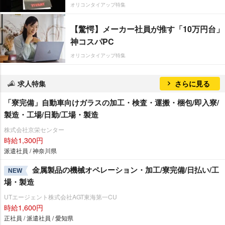
オリコンタイアップ特集
【驚愕】メーカー社員が推す「10万円台」
神コスパPC
オリコンタイアップ特集
求人特集
さらに見る
「寮完備」自動車向けガラスの加工・検査・運搬・梱包/即入寮/
製造・工場/日勤/工場・製造
株式会社京栄センター
時給1,300円
派遣社員 / 神奈川県
金属製品の機械オペレーション・加工/寮完備/日払い/工
NEW
場・製造
UTエージェント株式会社AGT東海第一CU
時給1,600円
正社員 / 派遣社員 / 愛知県