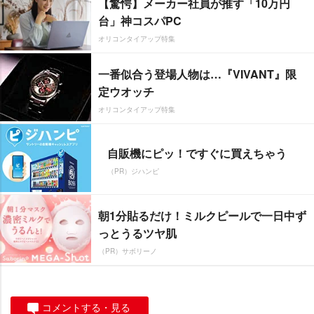
【驚愕】メーカー社員が推す「10万円
台」神コスパPC
オリコンタイアップ特集
一番似合う登場人物は…『VIVANT』限
定ウオッチ
オリコンタイアップ特集
自販機にピッ！ですぐに買えちゃう
（PR）ジハンピ
朝1分貼るだけ！ミルクピールで一日中ず
っとうるツヤ肌
（PR）サボリーノ
コメントする・見る