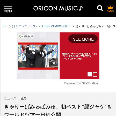
ホーム (オリコンニュース)
ORICON MUSIC TOP
きゃりーぱみゅぱみゅ、初ベス
SEE MORE
Powered by 
GliaStudios
M
ニュース
音楽
u
t
きゃりーぱみゅぱみゅ、初ベスト“顔ジャケ”&
e
ワールドツアー日程公開