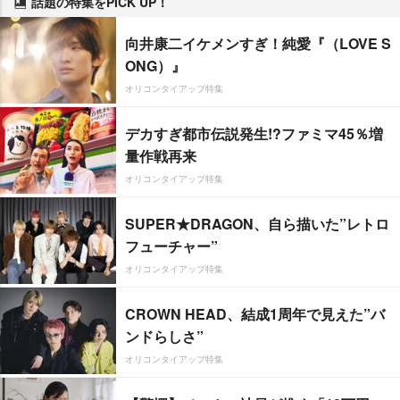
話題の特集をPICK UP！
向井康二イケメンすぎ！純愛『（LOVE S
ONG）』
オリコンタイアップ特集
デカすぎ都市伝説発生!?ファミマ45％増
量作戦再来
オリコンタイアップ特集
SUPER★DRAGON、自ら描いた”レトロ
フューチャー”
オリコンタイアップ特集
CROWN HEAD、結成1周年で見えた”バ
ンドらしさ”
オリコンタイアップ特集