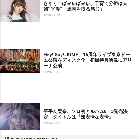
きゃりーぱみゅぱみゅ、子育て分担は夫
婦“平等”「連携を取る感じ」
2025-11-17
Hey! Say! JUMP、15周年ライブ東京ドー
ム公演をディスク化 初回特典映像にアリ
ーナ公演
2023-06-02
平手友梨奈、ソロ初アルバム6・3発売決
定 タイトルは『無表情な表情』
2026-04-03