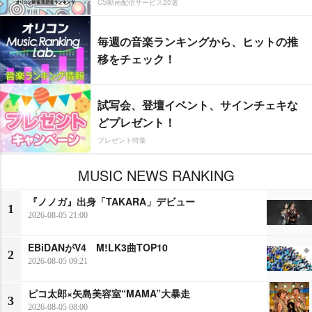
CS動画配信サービス20選
毎週の音楽ランキングから、ヒットの推
移をチェック！
試写会、登壇イベント、サインチェキな
どプレゼント！
プレゼント特集
MUSIC NEWS RANKING
『ノノガ』出身「TAKARA」デビュー
1
2026-08-05 21:00
EBiDANがV4 M!LK3曲TOP10
2
2026-08-05 09:21
ピコ太郎×矢島美容室“MAMA”大暴走
3
2026-08-05 08:00