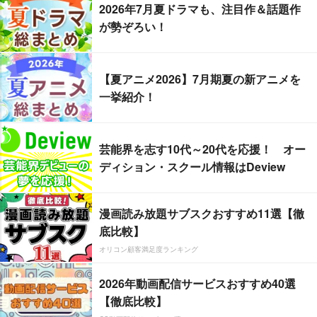
2026年7月夏ドラマも、注目作＆話題作
が勢ぞろい！
【夏アニメ2026】7月期夏の新アニメを
一挙紹介！
芸能界を志す10代～20代を応援！ オー
ディション・スクール情報はDeview
漫画読み放題サブスクおすすめ11選【徹
底比較】
オリコン顧客満足度ランキング
2026年動画配信サービスおすすめ40選
【徹底比較】