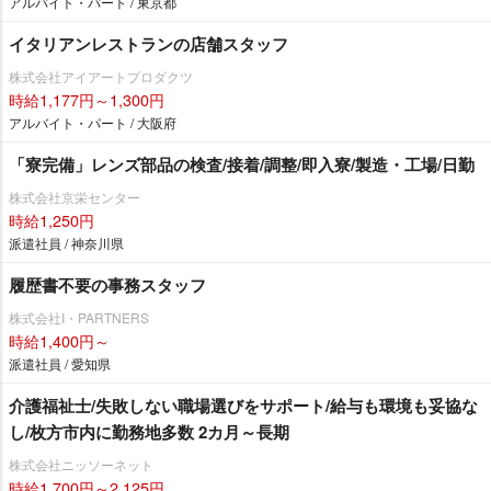
アルバイト・パート / 東京都
イタリアンレストランの店舗スタッフ
株式会社アイアートプロダクツ
時給1,177円～1,300円
アルバイト・パート / 大阪府
「寮完備」レンズ部品の検査/接着/調整/即入寮/製造・工場/日勤
株式会社京栄センター
時給1,250円
派遣社員 / 神奈川県
履歴書不要の事務スタッフ
株式会社I・PARTNERS
時給1,400円～
派遣社員 / 愛知県
介護福祉士/失敗しない職場選びをサポート/給与も環境も妥協な
し/枚方市内に勤務地多数 2カ月～長期
株式会社ニッソーネット
時給1,700円～2,125円