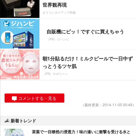
世界観再現
オリコンタイアップ特集
自販機にピッ！ですぐに買えちゃう
（PR）ジハンピ
朝1分貼るだけ！ミルクピールで一日中ず
っとうるツヤ肌
（PR）サボリーノ
コメントする・見る
（最終更新：2014-11-05 00:49）
新着トレンド
茶葉で一目瞭然の浸透力！味の違いに衝撃を受ける水と