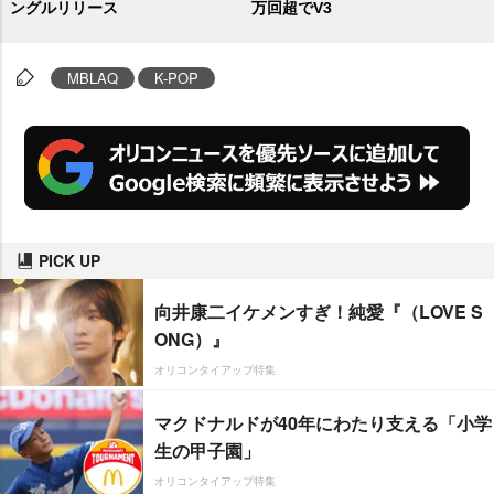
ングルリリース
万回超でV3
MBLAQ
K-POP
PICK UP
向井康二イケメンすぎ！純愛『（LOVE S
ONG）』
オリコンタイアップ特集
マクドナルドが40年にわたり支える「小学
生の甲子園」
オリコンタイアップ特集