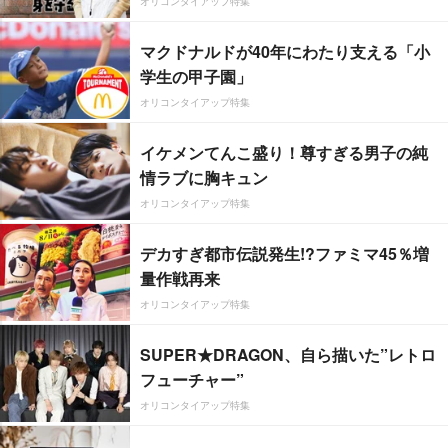
オリコンタイアップ特集
マクドナルドが40年にわたり支える「小
学生の甲子園」
オリコンタイアップ特集
イケメンてんこ盛り！尊すぎる男子の純
情ラブに胸キュン
オリコンタイアップ特集
デカすぎ都市伝説発生!?ファミマ45％増
量作戦再来
オリコンタイアップ特集
SUPER★DRAGON、自ら描いた”レトロ
フューチャー”
オリコンタイアップ特集