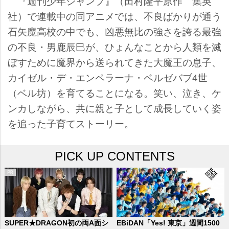
『週刊少年ジャンプ』（田村隆平原作 集英
社）で連載中の同アニメでは、不良ばかりが通う
石矢魔高校の中でも、凶悪無比の強さを誇る最強
の不良・男鹿辰巳が、ひょんなことから人類を滅
ぼすために魔界から送られてきた大魔王の息子、
カイゼル・デ・エンペラーナ・ベルゼバブ4世
（ベル坊）を育てることになる。笑い、泣き、ケ
ンカしながら、共に親と子として成長していく姿
を追った子育てストーリー。
PICK UP CONTENTS
SUPER★DRAGON初の両A面シ
EBiDAN「Yes! 東京」週間1500