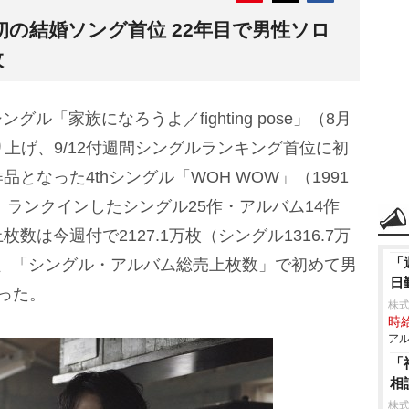
の結婚ソング首位 22年目で男性ソロ
枚
シングル「家族になろうよ／fighting pose」（8月
売り上げ、9/12付週間シングルランキング首位に初
となった4thシングル「WOH WOW」（1991
、ランクインしたシングル25作・アルバム14作
は今週付で2127.1万枚（シングル1316.7万
「
達し、「シングル・アルバム総売上枚数」で初めて男
日
った。
株式
時給
アル
「
相
株式