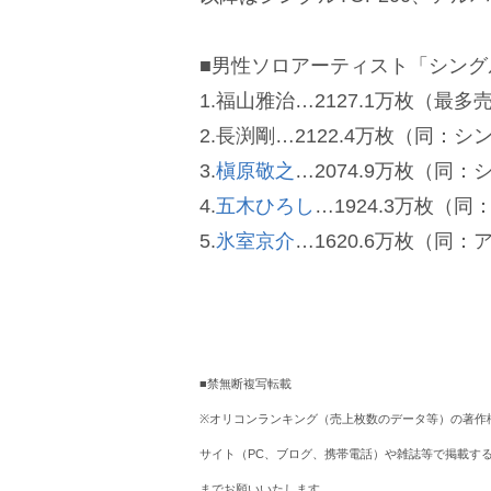
■男性ソロアーティスト「シング
1.福山雅治…2127.1万枚（最
2.長渕剛…2122.4万枚（同：シ
3.
槇原敬之
…2074.9万枚（同
4.
五木ひろし
…1924.3万枚（
5.
氷室京介
…1620.6万枚（同：ア
■禁無断複写転載
※オリコンランキング（売上枚数のデータ等）の著作
サイト（PC、ブログ、携帯電話）や雑誌等で掲載す
までお願いいたします。