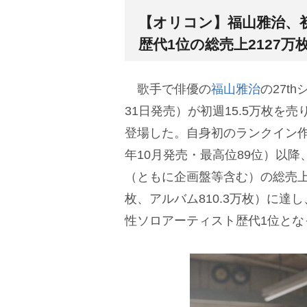
【オリコン】福山雅治、初
歴代1位の総売上2127万
歌手で俳優の
福山雅治
の27th
31日発売）が初週15.5万枚を
登場した。自身初のランクイン作品
年10月発売・最高位89位）以降
（ともに企画盤等含む）の総売上枚数
枚、アルバム810.3万枚）に
性ソロアーティスト歴代1位とな