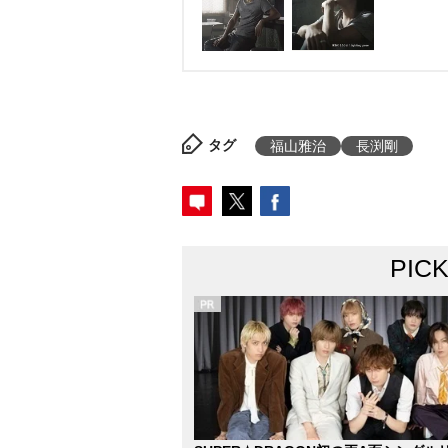
タグ
福山雅治
長渕剛
PIC