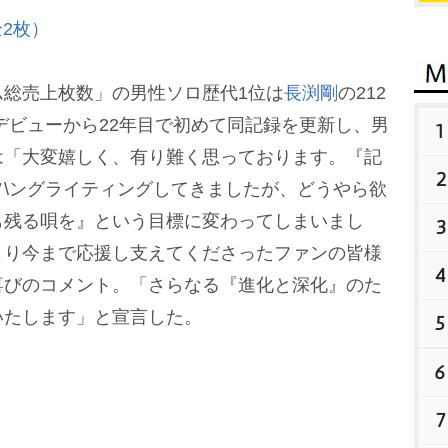
2枚）
総売上枚数」の男性ソロ歴代1位は
長渕剛
の212
歌手デビューから22年目で初めて同記録を更新し、男
1
は「大変嬉しく、有り難く思っております。『記
2
\ングライティングしてきましたが、どうやら欲
も残る唄を』という目標に変わってしまいまし
3
より今まで応援し支えてくださったファンの皆様
4
喜びのコメント。「さらなる『進化と深化』のた
いたします」と宣言した。
5
6
7