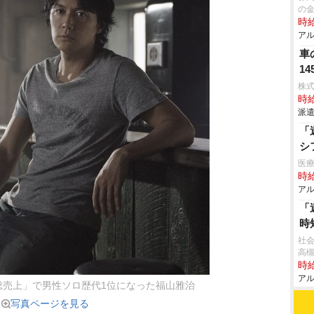
の
時給
アル
車
1
株
時給
派遣
「
シ
医療
時給
アル
「
時
社
高
時給
アル
総売上」で男性ソロ歴代1位になった福山雅治
写真ページを見る