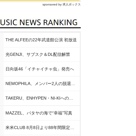
sponsored by 求人ボックス
THE ALFEEの22年武道館公演 初放送
光GENJI、サブスク＆DL配信解禁
日向坂46「イチャイチャ虫」発売へ
NEMOPHILA、メンバー2人の脱退発表
TAKERU、ENHYPEN・NI-KIへの思い
MAZZEL、パタヤの海で“幸福”写真
米米CLUB 8月8日より88年間限定企画