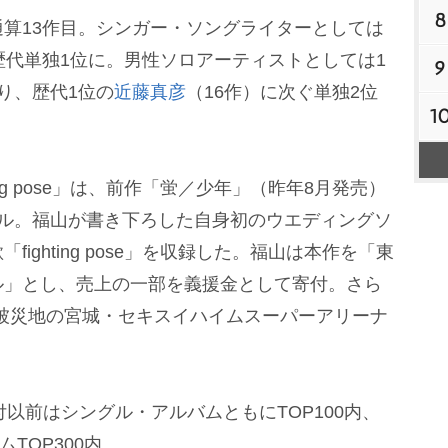
8
算13作目。シンガー・ソングライターとしては
歴代単独1位に。男性ソロアーティストとしては1
9
り、歴代1位の
近藤真彦
（16作）に次ぐ単独2位
1
ng pose」は、前作「蛍／少年」（昨年8月発売）
グル。福山が書き下ろした自身初のウエディングソ
ighting pose」を収録した。福山は本作を「東
ル」とし、売上の一部を義援金として寄付。さら
は、被災地の宮城・セキスイハイムスーパーアリーナ
2付以前はシングル・アルバムともにTOP100内、
TOP300内