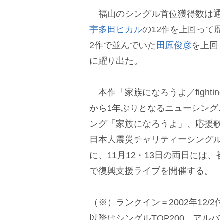
福山のシングル首位獲得数は通
宇多田ヒカル
の12作を上回って
2作で並んでいた
田原俊彦
を上回
に躍り出た。
本作「家族になろうよ／fighti
から1年ぶりとなるニューシン
ング「家族になろうよ」、応援歌「f
日本大震災チャリティーシング
に、11月12・13日の両日に
で復興支援ライブを開催する。
（※）ランクイン＝2002年12/
以降はシングルTOP200、アルバム