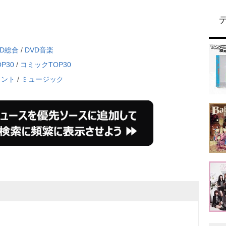
VD総合
/
DVD音楽
P30
/
コミックTOP30
メント
/
ミュージック