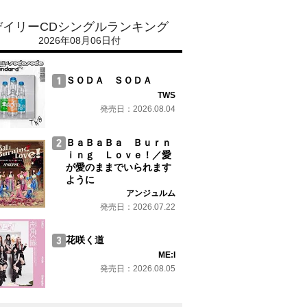
デイリーCDシングルランキング
2026年08月06日付
ＳＯＤＡ ＳＯＤＡ
TWS
発売日：2026.08.04
ＢａＢａＢａ Ｂｕｒｎ
ｉｎｇ Ｌｏｖｅ！／愛
が愛のままでいられます
ように
アンジュルム
発売日：2026.07.22
花咲く道
ME:I
発売日：2026.08.05