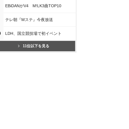
EBiDANがV4 M!LK3曲TOP10
テレ朝『Mステ』今夜放送
0
LDH、国立競技場で初イベント
11位以下を見る