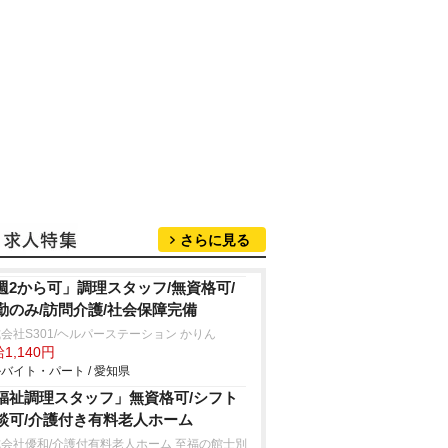
さらに見る
週2から可」調理スタッフ/無資格可/
勤のみ/訪問介護/社会保障完備
会社S301/ヘルパーステーション かりん
1,140円
バイト・パート / 愛知県
福祉調理スタッフ」無資格可/シフト
談可/介護付き有料老人ホーム
会社優和/介護付有料老人ホーム 至福の館士別