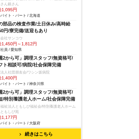
金さん銀さん
1,095円
バイト・パート / 北海道
の部品の検査作業/土日休み/高時給
450円/寮完備/送迎もあり
式会社サンコウ
1,450円～1,812円
社員 / 愛知県
週2から可」調理スタッフ/無資格可/
フト相談可/病院/社会保障完備
法人社団朋友会/ワシン坂病院
1,400円
バイト・パート / 神奈川県
週2から可」調理スタッフ/無資格可/
短/特別養護老人ホーム/社会保障完備
会福祉法人ともしび福祉会/特別養護老人ホーム
槻ともしび苑
1,177円
バイト・パート / 大阪府
続きはこちら