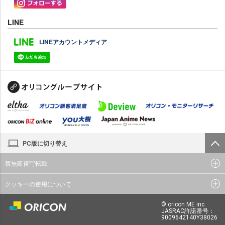
LINE
LINEアカウントメディア
PC版に切り替え
禁無断複写転載
クッキーの使用について
© oricon ME inc.
JASRAC許諾番号：
9009642140Y38026