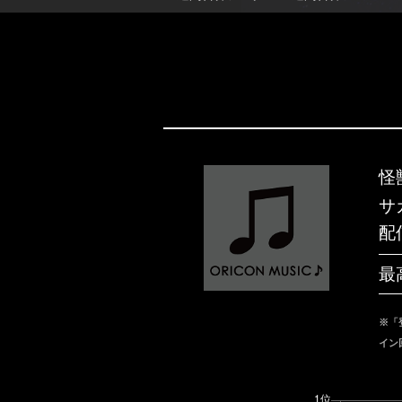
怪
サ
配
最
※「
イン