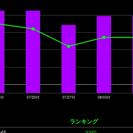
ランキング
0付
23位