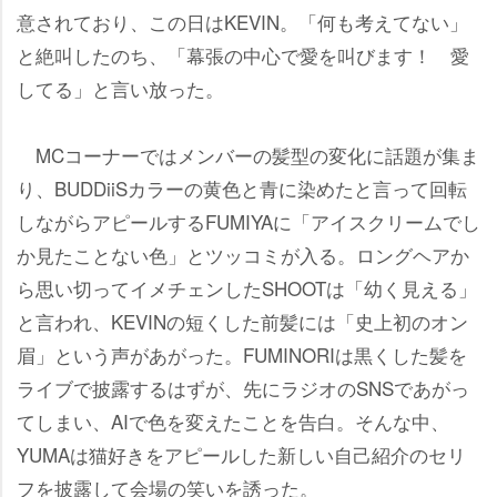
意されており、この日はKEVIN。「何も考えてない」
と絶叫したのち、「幕張の中心で愛を叫びます！ 愛
してる」と言い放った。
MCコーナーではメンバーの髪型の変化に話題が集ま
り、BUDDiiSカラーの黄色と青に染めたと言って回転
しながらアピールするFUMIYAに「アイスクリームでし
か見たことない色」とツッコミが入る。ロングヘアか
ら思い切ってイメチェンしたSHOOTは「幼く見える」
と言われ、KEVINの短くした前髪には「史上初のオン
眉」という声があがった。FUMINORIは黒くした髪を
ライブで披露するはずが、先にラジオのSNSであがっ
てしまい、AIで色を変えたことを告白。そんな中、
YUMAは猫好きをアピールした新しい自己紹介のセリ
フを披露して会場の笑いを誘った。