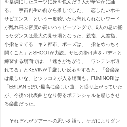
を基調にしたスーツに身を包んだ９人が華やかに踊
る。「宇宙創生の前から推しでした」「恋したいホモ
サピエンス」という一度聴いたら忘れられないワード
が乱れ飛ぶ密度の高いハッピーソングで、9人の息の揃
ったダンスは最大の見せ場となった。親指、人差指、
小指を立てる「キミ都市」ポーズは、「指をめっちゃ
開くこと」とSHOOTが力説。サビの掛け声をバディと
練習する場面では、「速さがちがう」「ワンテンポ遅
れてる」とKEVINが手厳しい反応をすると、「音楽家
は厳しいな」とツッコミが入る場面も。FUMINORIは
「EBiDANっぽい最高に楽しい曲」と盛り上がっていた
が、今後の代表曲となり得るポテンシャルを感じさせ
る楽曲だった。
それぞれがツアーへの思いを語り、ケガによりダン