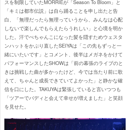
スを制限していたMORRIEが「Season To Bloom」と
「キミは都市伝説」は自ら踊ることを申し出たと告
白、「無理だったら無理っていうから、みんなは心配
しないで楽しんでもらえたらうれしい」と心境を明か
した。汗でぺちゃんこになった髪を隠すためウェスタ
ンハットをかぶり直したSEIYAは「この先もずっと一
緒にいたいです」とコメント、後半はメガネをかけて
パフォーマンスしたSHOWは「前の幕張のライブのと
きは挑戦した曲が多かったけど、今では当たり前に歌
えて、ちゃんと成長できていてよかった」と静かな確
信を口にした。TAKUYAは緊張していると言いつつも
「ツアーでバディと会えて幸せが増えました」と笑顔
を見せた。