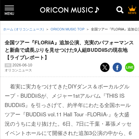
ホーム (オリコンニュース)
ORICON MUSIC TOP
全国ツアー『FLORiiA』追
全国ツアー『FLORiiA』追加公演、充実のパフォーマンス
と新曲で成長ぶりを見せつけた9人組BUDDiiSの現在地
【ライブレポート】
2026-06-10
オリコンニュース
着実に実力をつけてきたDIYダンス＆ボーカルグル
ープ・BUDDiiSが、メジャー1stアルバム『THIS IS
BUDDiiS』を引っさげて、約半年にわたる全国ホール
ツアー『BUDDiiS vol.11 Hall Tour -FLORiiA-』を大盛
況のうちに走り抜けた。6日、7日に千葉・幕張メッセ
イベントホールにて開催された追加3公演の中から、6