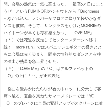
間、会場の熱気は一気に高まった。「最高の1日にしよ
うぜ」というFUMINORIのシャウトから「Brightness」
へなだれ込み、メンバーがフロアに降りて軽やかなダ
ンスを披露。そして、サングラスをかけたMORRIEの
ハイトーンが早くも存在感を放つ。「LOVE ME」
（＊）では花道を疾走してセンターステージへ移り、
続く「more rain」ではスパニッシュギターの響きとと
もに会場は赤く染まり、間奏の情熱的なダンスと火柱
の演出が熱量を急上昇させた。
（＊）「LOVE ME」の「O」はアルファベットの
「O」の上に「･･」が正式表記
楽曲を畳みかけた9人は5台のトロッコに分乗して客
席へ散る。夏曲を束ねたサマーメドレーでは「YO
HO」のブレイクに全員の変顔アップがスクリーンに並