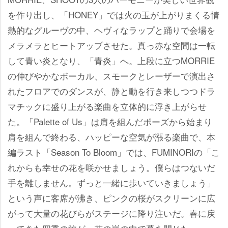
を作り出し、「HONEY」では火の玉が上がりまくる情
熱的なグルーヴの中、ヘヴィなラップと踊りで会場を
メラメラとヒートアップさせた。真っ赤な空間は一転
して青い炎となり、「青炎」へ。上段に立つMORRIE
の伸びやかなボーカル、スモークとレーザーで演出さ
れたフロアでのダンスが、静と動を行き来しつつドラ
マチックに盛り上がる楽曲を立体的に浮き上がらせ
た。「Palette of Us」は肩を組んだポーズから始まり
肩を組んで終わる、ハッピーな空気が漲る楽曲で、本
編ラスト「Season To Bloom」では、FUMINORIの「こ
れからも幸せの花を咲かせましょう。僕らはつないだ
手を離しません。ずっと一緒に歩いていきましょう」
という声に客席が沸き、ピンクの桜がスクリーンに広
がって大量の花びらがステージに降り注いだ。春に戻