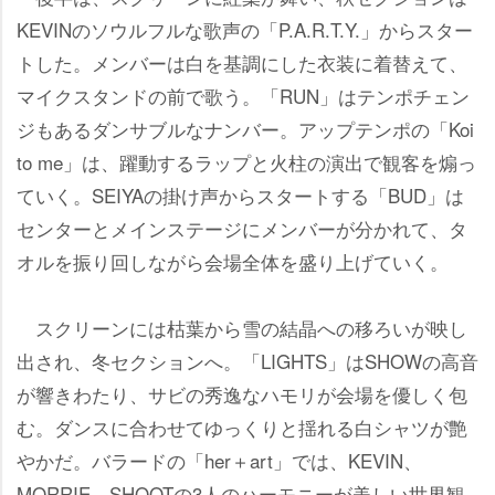
KEVINのソウルフルな歌声の「P.A.R.T.Y.」からスター
トした。メンバーは白を基調にした衣装に着替えて、
マイクスタンドの前で歌う。「RUN」はテンポチェン
ジもあるダンサブルなナンバー。アップテンポの「Koi
to me」は、躍動するラップと火柱の演出で観客を煽っ
ていく。SEIYAの掛け声からスタートする「BUD」は
センターとメインステージにメンバーが分かれて、タ
オルを振り回しながら会場全体を盛り上げていく。
スクリーンには枯葉から雪の結晶への移ろいが映し
出され、冬セクションへ。「LIGHTS」はSHOWの高音
が響きわたり、サビの秀逸なハモリが会場を優しく包
む。ダンスに合わせてゆっくりと揺れる白シャツが艶
かだ。バラードの「her＋art」では、KEVIN、
MORRIE、SHOOTの3人のハーモニーが美しい世界観