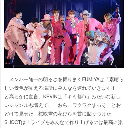
メンバー随一の明るさを振りまくFUMIYAは「素晴ら
しい景色が見える場所にみんなを連れていきます！」
と高らかに宣言。KEVINは「キミ都市」みたいな新し
いジャンルも増えて、「おら、ワクワクすっぞ」とお
どけて見せた。桜吹雪の花びらを首に貼りつけた
SHOOTは「ライブをみんなで作り上げるのは最高に楽