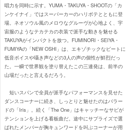
唱力を同時に示す。YUMA・TAKUYA・SHOOTの「カ
ンケイナイ」ではスーパーカーのハリボテとともに登
場。ネオソウル風のメロウなグルーヴが心地よく、宇
宙服のようなテカテカの衣装で派手な動きを魅せる
TAKUYAがインパクトを放つ。FUMINORI・SEIYA・
FUMIYAの「NEW OSHI」は、エキゾチックなビートに
低音ボイスや囁き声などの3人の声の個性が鮮烈だっ
た。一瞬で世界観を塗り替えたこの三連発は、前半の
山場だったと言えるだろう。
短いスパンで全員が派手なパフォーマンスを見せた
ダンスコーナーに続き、しっとりと魅せたのはバラー
ドの「Iris」。続く「The One」はキャッチーなサビが
テンションを上げる看板曲だ。途中にサプライズで選
ばれたメンバーが胸キュンワードを叫ぶコーナーが用