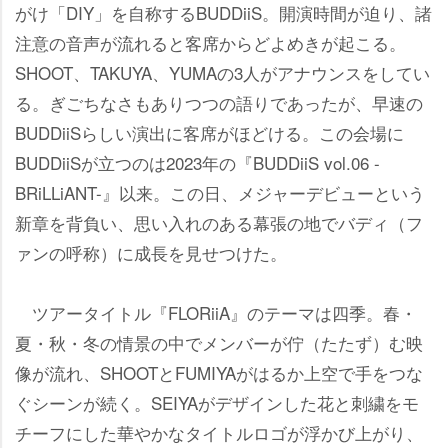
がけ「DIY」を自称するBUDDiiS。開演時間が迫り、諸
注意の音声が流れると客席からどよめきが起こる。
SHOOT、TAKUYA、YUMAの3人がアナウンスをしてい
る。ぎごちなさもありつつの語りであったが、早速の
BUDDiiSらしい演出に客席がほどける。この会場に
BUDDiiSが立つのは2023年の『BUDDiiS vol.06 -
BRiLLiANT-』以来。この日、メジャーデビューという
新章を背負い、思い入れのある幕張の地でバディ（フ
ァンの呼称）に成長を見せつけた。
ツアータイトル『FLORiiA』のテーマは四季。春・
夏・秋・冬の情景の中でメンバーが佇（たたず）む映
像が流れ、SHOOTとFUMIYAがはるか上空で手をつな
ぐシーンが続く。SEIYAがデザインした花と刺繍をモ
チーフにした華やかなタイトルロゴが浮かび上がり、