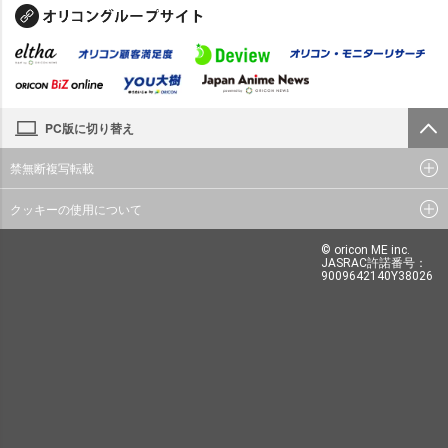
PC版に切り替え
禁無断複写転載
クッキーの使用について
© oricon ME inc.
JASRAC許諾番号：
9009642140Y38026