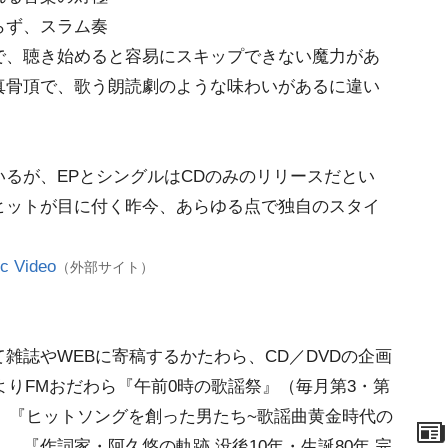
らず、スラム奏
で、聴き始めると容易にスキップできない魔力があ
真骨頂で、歌う朗読劇のような味わいがあるに違い
るが、EPとシングルはCDのみのリリースだとい
ヒットが目に付く昨今、あらゆる点で独自のスタイ
 Video
（外部サイト）
雑誌やWEBに寄稿するかたわら、CD／DVDの企画
よりFMおだわら『午前0時の歌謡祭』（毎月第3・第
める。『ヒットソングを創った男たち~歌謡曲黄金時代の
、『作詞家・阿久悠の軌跡 没後10年・生誕80年 完