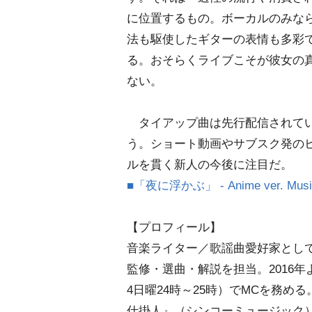
に位置するもの。ボーカルのみな
法も駆使したギターの表情も多彩
る。おそらくライブこそが彼女の
ない。
タイアップ曲は先行配信されてい
う。ショート動画やサブスク発の
ルを貫く新人の今後に注目だ。
■「夜に浮かぶ」 - Anime ver. Music
【プロフィール】
音楽ライター／歌謡曲愛好家として
監修・選曲・解説を担当。2016年
4日曜24時～25時）でMCを務
仕掛人』（シンコーミュージック）