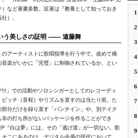
ク）など著書多数。近著は『教養として知っておき
1
版社）。
2
う美しさの証明 ―― 遠藤舞
3
のアーティストに歌唱指導を行う中で、改めて痛
4
の音楽がいかに「完璧」に制御されているか、とい
5
6
!!」での活動やソロシンガーとしてのレコーディ
、ピッチ（音程）やリズムを直すのは当たり前。た
7
の部分だけを録り直す「パンチイン」や、別テイク
8
も非の打ち所がないパッケージを作ることができ
1st EP『白は夢』には、その「逃げ道」が一切ない。歌
9
。そこにあるのは、デジタル全盛の現代において、