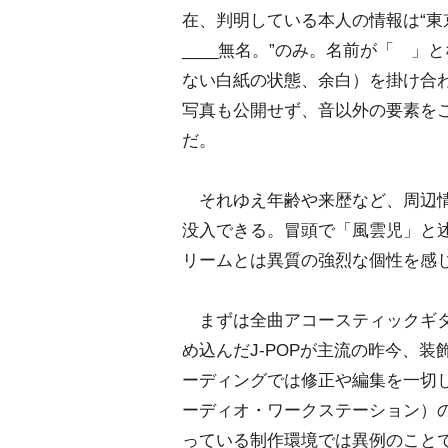
在、判明している本人の情報は“東
____無名。”のみ。名前が「 」
ない白紙の状態、余白）を掛け合
写真も公開せず、音以外の要素を
だ。
それゆえ年齢や来歴など、周辺情
没入できる。冒頭で「風雲児」と
リームとは異質の強烈な個性を感
まずは全曲アコースティックギタ
め込んだJ-POPが主流の昨今、
ーディングでは修正や編集を一切
ーディオ・ワークステーション）
っている制作環境では異例のこと