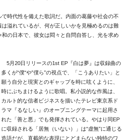
で時代性を備えた歌詞だ。内面の葛藤や社会の不
報は溢れているが、何が正しいかを見極めるのは難
令和の日本で、彼女は悶々と自問自答し、光を求め
5月20日リリースの1st EP『白は夢』は収録曲の
多くが“僕“や”僕ら”の視点で、「こうありたい」と
願う自分と現実とのギャップを時に呟くように、
時にぶちまけるように歌唱。私小説的な作風は、
カルト的な信者ビジネスを描いたテレビ東京系ド
ラマ『るなしい』のオープニングテーマに起用さ
れた「善と悪」でも発揮されている。やはり同EP
に収録される「居無（いない）」は“虚無”に通じる
造語だが、直截的な表現にとどまらない独特のワ