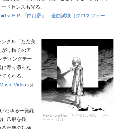
ードセンスも光る。
■1st E.P. 『白は夢』 - 全曲試聴（クロスフェー
シングル「ただ美
んがり帽子のア
エンディングテー
観に寄り添った
せてくれる。
sic Video
（外
は、いわゆる一発録
Nakamura Hak「ただ美しい呪い」ジャ
心に爪痕を残
ケット（CD）
れる音楽の対極