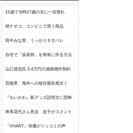
15歳で当時27歳の夫に一目惚れ
研ナオコ、コンビニで買う商品
田中みな実、うっかりネタバレ
自宅で「温泉卵」を簡単に作る方法
山口達也氏 3.4万円の湘南物件契約
芸能界、海外への移住報告相次ぐ
『ちいかわ』新グッズ説明文に恐怖
寿美花代さん死去 息子がコメント
『VIVANT』俳優がツッコミの声