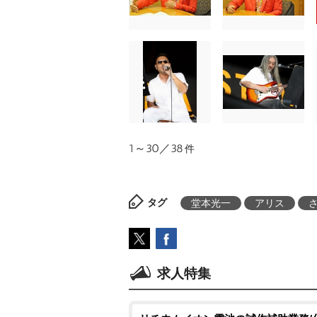
1～30／38
件
タグ
堂本光一
アリス
求人特集