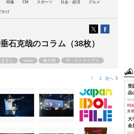
特撮
CM
スポーツ
社会・経済
グルメ
でかけ
垂石克哉のコラム（38枚）
だまさし
kaho
奏大翔
ザ・ストライプス
1
2
次へ
受
品
WD
時給
派遣
大
金
WD