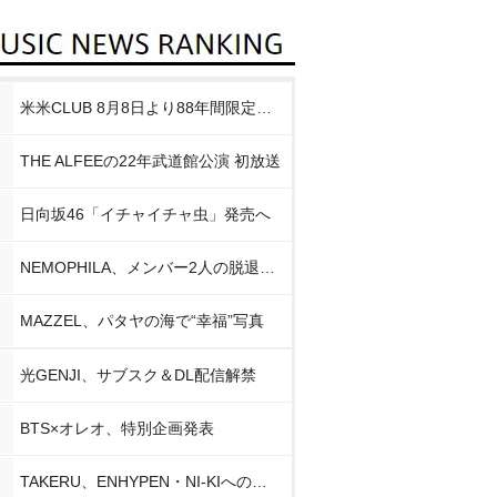
米米CLUB 8月8日より88年間限定企画
THE ALFEEの22年武道館公演 初放送
日向坂46「イチャイチャ虫」発売へ
NEMOPHILA、メンバー2人の脱退発表
MAZZEL、パタヤの海で“幸福”写真
光GENJI、サブスク＆DL配信解禁
BTS×オレオ、特別企画発表
TAKERU、ENHYPEN・NI-KIへの思い