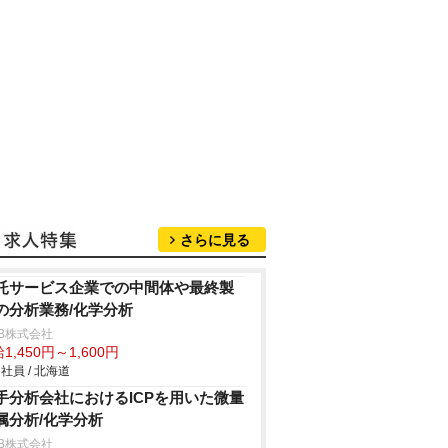
さらに見る
託サービス企業での中間体や最終製
の分析業務/化学分析
B株式会社
1,450円～1,600円
社員 / 北海道
手分析会社におけるICPを用いた微量
属分析/化学分析
B株式会社