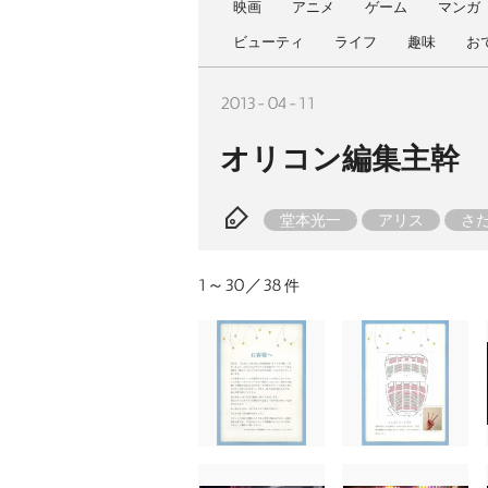
映画
アニメ
ゲーム
マンガ
ビューティ
ライフ
趣味
お
2013-04-11
オリコン編集主幹 
堂本光一
アリス
さ
1～30／38
件