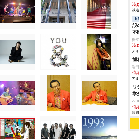
時給
派遣
N
設
不
株
時給
アル
歯
田
時給
アル
リ
学
WD
時給
派遣