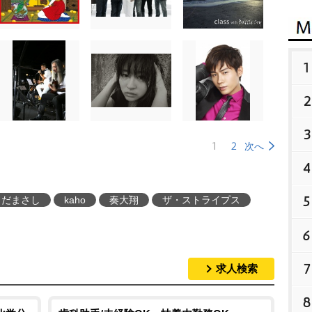
1
2
3
1
2
次へ
4
5
さだまさし
kaho
奏大翔
ザ・ストライプス
6
7
求人検索
8