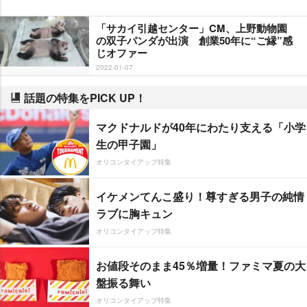
「サカイ引越センター」CM、上野動物園
の双子パンダが出演 創業50年に“ご縁”感
じオファー
2022-01-07
話題の特集をPICK UP！
マクドナルドが40年にわたり支える「小学
生の甲子園」
オリコンタイアップ特集
イケメンてんこ盛り！尊すぎる男子の純情
ラブに胸キュン
オリコンタイアップ特集
お値段そのまま45％増量！ファミマ夏の大
盤振る舞い
オリコンタイアップ特集