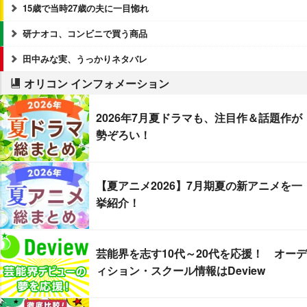
15歳で当時27歳の夫に一目惚れ
研ナオコ、コンビニで買う商品
田中みな実、うっかりネタバレ
オリコン インフォメーション
2026年7月夏ドラマも、注目作＆話題作が
勢ぞろい！
【夏アニメ2026】7月期夏の新アニメを一
挙紹介！
芸能界を志す10代～20代を応援！ オーデ
ィション・スクール情報はDeview