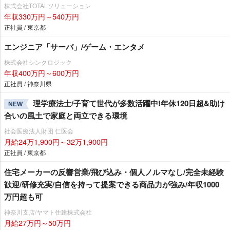
株式会社TOTALソリューション
年収330万円～540万円
正社員 / 東京都
エンジニア「サーバ」/ゲーム・エンタメ
株式会社シンクロジック
年収400万円～600万円
正社員 / 神奈川県
理学療法士/子育て世代が多数活躍中!年休120日超&助け
NEW
合いの風土で家庭と両立できる環境
社会医療法人財団 仁医会
月給24万1,900円～32万1,900円
正社員 / 東京都
住宅メーカーの反響営業/飛び込み・個人ノルマなし/完全未経験
歓迎/研修充実/自信を持って提案できる商品力が強み/年収1000
万円超も可
神奈川支店/ヤマト住建株式会社
月給27万円～50万円