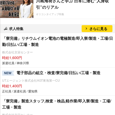
川島海荷さんと学ぶ 日常に潜む“人身取
引”のリアル
オリコンタイアップ特集
求人特集
さらに見る
「寮完備」リチウムイオン電池の電極製造/即入寮/製造・工場/日
勤/日払い/工場・製造
株式会社京栄センター
時給1,600円
派遣社員 / 神奈川県
電子部品の組立・検査/寮完備/日払い/工場・製造
NEW
UTエージェント株式会社AGT東海第一CU
時給1,400円
正社員 / 派遣社員 / 愛知県
「寮完備」製造スタッフ,検査・検品,軽作業/即入寮/製造・工場/
工場・製造
株式会社京栄センター