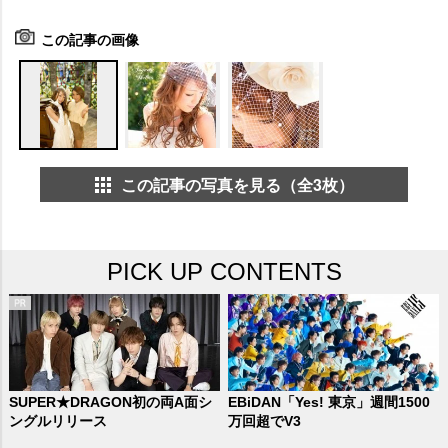
この記事の画像
この記事の写真を見る（全3枚）
PICK UP CONTENTS
SUPER★DRAGON初の両A面シ
EBiDAN「Yes! 東京」週間1500
ングルリリース
万回超でV3