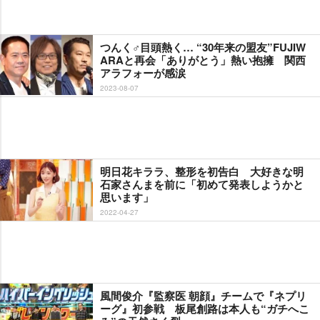
つんく♂目頭熱く… “30年来の盟友”FUJIW
ARAと再会「ありがとう」熱い抱擁 関西
アラフォーが感涙
2023-08-07
明日花キララ、整形を初告白 大好きな明
石家さんまを前に「初めて発表しようかと
思います」
2022-04-27
風間俊介『監察医 朝顔』チームで『ネプリ
ーグ』初参戦 板尾創路は本人も“ガチへこ