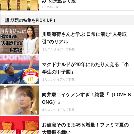
み”の天然さく裂
2022-09-26
話題の特集をPICK UP！
川島海荷さんと学ぶ 日常に潜む“人身取
引”のリアル
オリコンタイアップ特集
マクドナルドが40年にわたり支える「小
学生の甲子園」
オリコンタイアップ特集
向井康二イケメンすぎ！純愛『（LOVE S
ONG）』
オリコンタイアップ特集
お値段そのまま45％増量！ファミマ夏の
大盤振る舞い