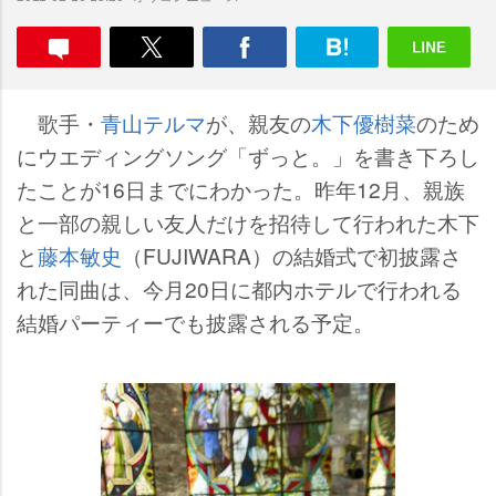
歌手・
青山テルマ
が、親友の
木下優樹菜
のため
にウエディングソング「ずっと。」を書き下ろし
たことが16日までにわかった。昨年12月、親族
と一部の親しい友人だけを招待して行われた木下
と
藤本敏史
（FUJIWARA）の結婚式で初披露さ
れた同曲は、今月20日に都内ホテルで行われる
結婚パーティーでも披露される予定。