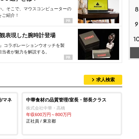
8
い。そこで、マウスコンピューターの
をご紹介！
9
界観表現した腕時計登場
1
NT』コラボレーションウオッチを製
担当者が魅力を解説する。
求人検索
/マネ
中華食材の品質管理/室長・部長クラス
株式会社中華・高橋
年収600万円～800万円
正社員 / 東京都