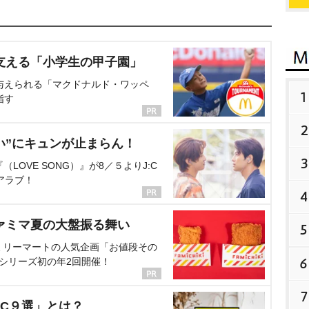
支える「小学生の甲子園」
与えられる「マクドナルド・ワッペ
1
指す
2
い”にキュンが止まらん！
3
OVE SONG）』が8／５よりJ:C
アラブ！
4
ァミマ夏の大盤振る舞い
5
ミリーマートの人気企画「お値段その
6
、シリーズ初の年2回開催！
7
C９選」とは？