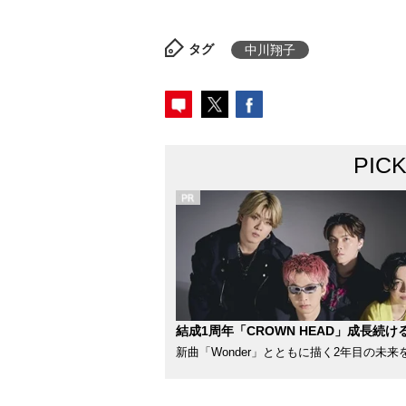
タグ
中川翔子
PIC
結成1周年「CROWN HEAD」成長続け
新曲「Wonder」とともに描く2年目の未来