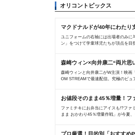
オリコントピックス
マクドナルドが40年にわたり
ユニフォームの右袖には出場者のみに
ン」をつけて学童球児たちが頂点を目
森崎ウィン×向井康二“両片思
森崎ウィンと向井康二がW主演！映画『（L
OM STREAMで最速配信。究極のピュ
お値段そのまま45％増量！フ
ファミチキにお弁当にアイスも!?ファ
まま おかわり45％増量作戦」が今夏
プロ厳選！目的別「おすすめP