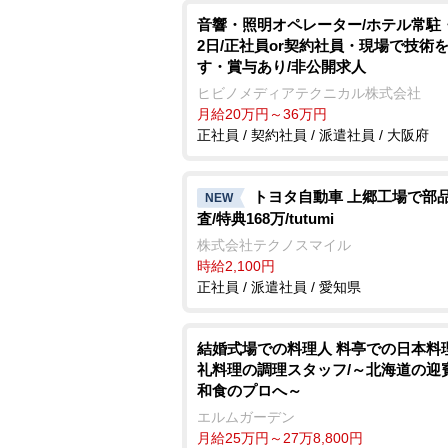
音響・照明オペレーター/ホテル常駐
2日/正社員or契約社員・現場で技術
す・賞与あり/非公開求人
ヒビノメディアテクニカル株式会社
月給20万円～36万円
正社員 / 契約社員 / 派遣社員 / 大阪府
トヨタ自動車 上郷工場で部
NEW
査/特典168万/tutumi
株式会社テクノスマイル
時給2,100円
正社員 / 派遣社員 / 愛知県
結婚式場での料理人 料亭での日本料
礼料理の調理スタッフ/～北海道の迎
和食のプロへ～
エルムガーデン
月給25万円～27万8,800円