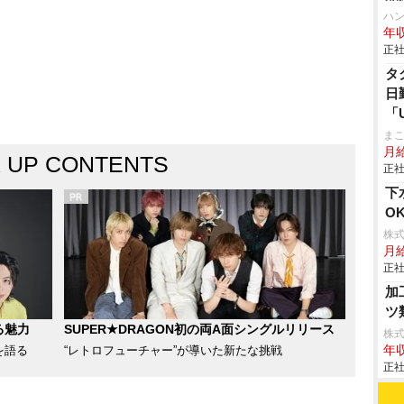
ハ
年収
正社
タ
日
「
ま
月
K UP CONTENTS
正社
下
O
株
月
正社
加
ツ
る魅力
SUPER★DRAGON初の両A面シングルリリース
株
を語る
“レトロフューチャー”が導いた新たな挑戦
年収
正社