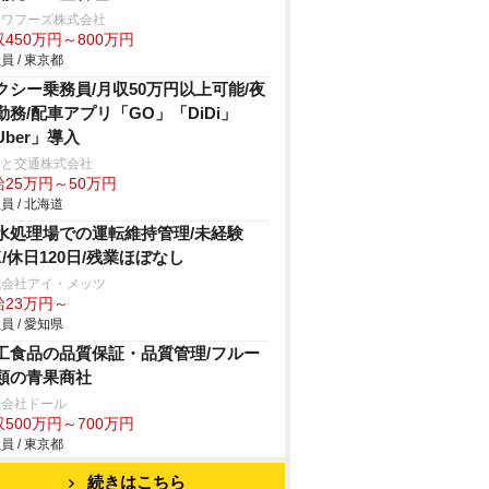
ンワフーズ株式会社
450万円～800万円
員 / 東京都
クシー乗務員/月収50万円以上可能/夜
勤務/配車アプリ「GO」「DiDi」
Uber」導入
こと交通株式会社
給25万円～50万円
員 / 北海道
水処理場での運転維持管理/未経験
K/休日120日/残業ほぼなし
式会社アイ・メッツ
給23万円～
員 / 愛知県
工食品の品質保証・品質管理/フルー
類の青果商社
式会社ドール
500万円～700万円
員 / 東京都
続きはこちら