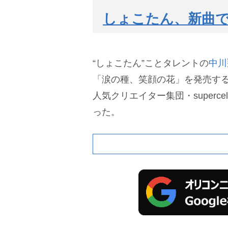
しょこたん、新曲で
“しょこたん”ことタレントの
中川
「涙の種、笑顔の花」を発売す
人気クリエイター集団・superc
った。