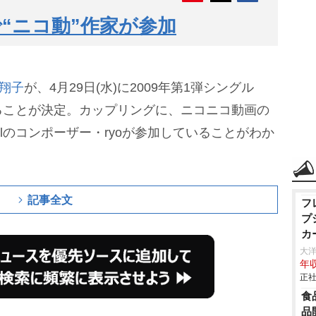
“ニコ動”作家が参加
翔子
が、4月29日(水)に2009年第1弾シングル
ることが決定。カップリングに、ニコニコ動画の
ellのコンポーザー・ryoが参加していることがわか
記事全文
フ
プ
カ
大
年収
正社
食
品