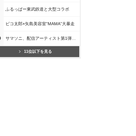
ふるっぱー東武鉄道と大型コラボ
ピコ太郎×矢島美容室“MAMA”大暴走
0
サマソニ、配信アーティスト第1弾発表
11位以下を見る