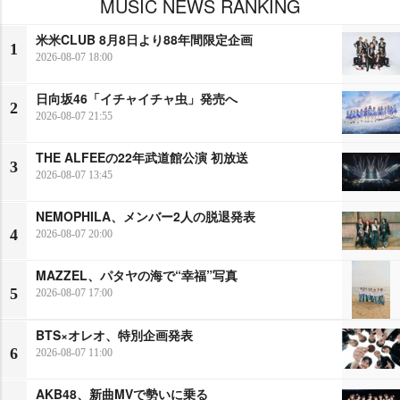
MUSIC NEWS RANKING
米米CLUB 8月8日より88年間限定企画
1
2026-08-07 18:00
日向坂46「イチャイチャ虫」発売へ
2
2026-08-07 21:55
THE ALFEEの22年武道館公演 初放送
3
2026-08-07 13:45
NEMOPHILA、メンバー2人の脱退発表
4
2026-08-07 20:00
MAZZEL、パタヤの海で“幸福”写真
5
2026-08-07 17:00
BTS×オレオ、特別企画発表
6
2026-08-07 11:00
AKB48、新曲MVで勢いに乗る