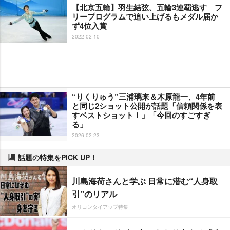
【北京五輪】羽生結弦、五輪3連覇逃す フ
リープログラムで追い上げるもメダル届か
ず4位入賞
2022-02-10
“りくりゅう”三浦璃来＆木原龍一、4年前
と同じ2ショット公開が話題「信頼関係を表
すベストショット！」「今回のすごすぎ
る」
2026-02-23
話題の特集をPICK UP！
川島海荷さんと学ぶ 日常に潜む“人身取
引”のリアル
オリコンタイアップ特集