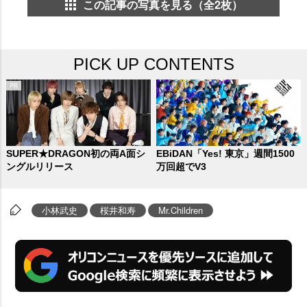
この記事の写真を見る（全2枚）
PICK UP CONTENTS
SUPER★DRAGON初の両A面シ
EBiDAN「Yes! 東京」週間1500
ングルリリース
万回超でV3
小林武史
桜井和寿
Mr.Children