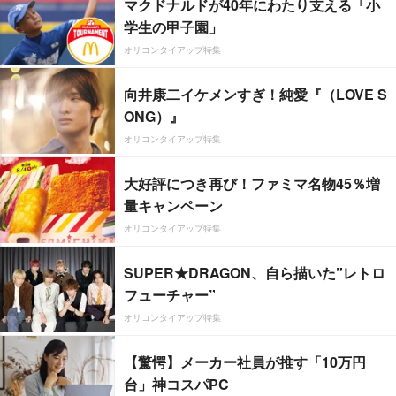
マクドナルドが40年にわたり支える「小
学生の甲子園」
オリコンタイアップ特集
向井康二イケメンすぎ！純愛『（LOVE S
ONG）』
オリコンタイアップ特集
大好評につき再び！ファミマ名物45％増
量キャンペーン
オリコンタイアップ特集
SUPER★DRAGON、自ら描いた”レトロ
フューチャー”
オリコンタイアップ特集
【驚愕】メーカー社員が推す「10万円
台」神コスパPC