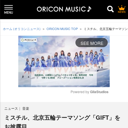
ホーム (オリコンニュース)
ORICON MUSIC TOP
ミスチル、北京五輪テーマソング
SEE MORE
Powered by 
GliaStudios
M
ニュース
音楽
u
t
ミスチル、北京五輪テーマソング「GIFT」を
e
お披露目