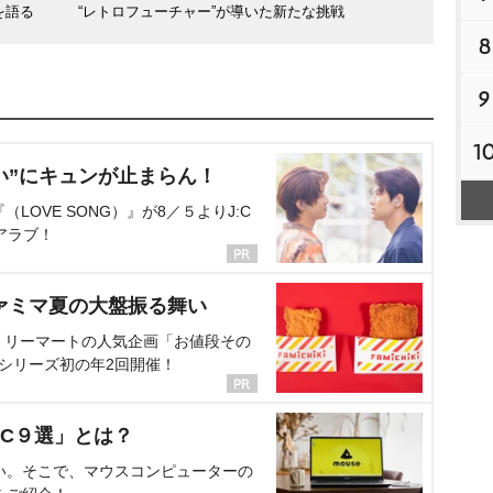
を語る
“レトロフューチャー”が導いた新たな挑戦
8
9
1
い”にキュンが止まらん！
OVE SONG）』が8／５よりJ:C
アラブ！
ァミマ夏の大盤振る舞い
ミリーマートの人気企画「お値段その
、シリーズ初の年2回開催！
C９選」とは？
い。そこで、マウスコンピューターの