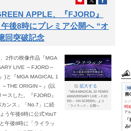
REEN APPLE、『FJORD』
午後8時にプレミア公開へ “オ
0億回突破記念
、2作の映像作品『MGA
SARY LIVE ～FJORD～
)と『MGA MAGICAL 1
M ～THE ORIGIN～』(以
拡大する
N
『MGA MAGICAL 10 YEARS
務
リリースした。『FJORD』
ANNIVERSARY LIVE ～FJO
RD～ ON SCREEN』より
お
カンス」「No.7」に続
「ライラック」公開へ
時給
アル
ょう午後6時に公式YouT
「
あと午後8時に「ライラッ
み