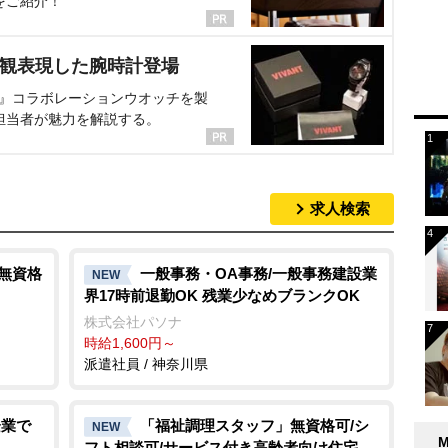
をご紹介！
界観表現した腕時計登場
NT』コラボレーションウオッチを製
担当者が魅力を解説する。
求人検索
/無資格
一般事務・OA事務/一般事務建設業
NEW
界17時前退勤OK 残業少なめブランクOK
株式会社パソナ
時給1,600円～
派遣社員 / 神奈川県
企業で
「福祉調理スタッフ」無資格可/シ
NEW
フト相談可/サービス付き高齢者向け住宅