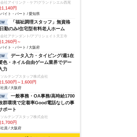
式会社アイリンク・ケア/グランドシエル西尾
1,140円
バイト・パート / 愛知県
「福祉調理スタッフ」無資格
EW
/日勤のみ/住宅型有料老人ホーム
式会社アテンダント/アプリシェイト天王寺
1,260円～
バイト・パート / 大阪府
データ入力・タイピング/週1在
EW
髪色・ネイル自由ゲーム業界でデー
入力
ーソルテンプスタッフ株式会社
1,500円～1,600円
社員 / 大阪府
一般事務・OA事務/高時給1700
EW
抜群環境で定着率Good電話なしの事
サポート
ーソルテンプスタッフ株式会社
1,700円
社員 / 大阪府