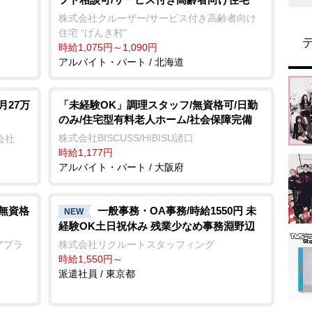
株式会社クルーザー/サービス付き高齢者向け
住宅 “げんき村”
時給1,075円～1,090円
アルバイト・パート / 北海道
月27万
「未経験OK」調理スタッフ/無資格可/日勤
のみ/住宅型有料老人ホーム/社会保障完備
株式会社BISCUSS/HIBISU諸口
会社
時給1,177円
アルバイト・パート / 大阪府
/無資格
一般事務・OA事務/時給1550円 未
NEW
経験OK土日祝休み 残業少なめ事務淵野辺
アプラ
株式会社リクルートスタッフィング
時給1,550円～
派遣社員 / 東京都