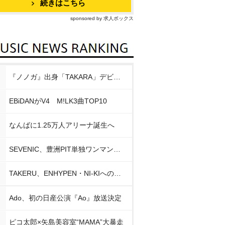
続きはこちら
sponsored by 求人ボックス
『ノノガ』出身「TAKARA」デビュー
EBiDANがV4 M!LK3曲TOP10
なんばに1.25万人アリーナ誕生へ
SEVENIC、豊洲PIT単独ワンマン開催
TAKERU、ENHYPEN・NI-KIへの思い
Ado、初の日産公演『Ao』放送決定
ピコ太郎×矢島美容室“MAMA”大暴走