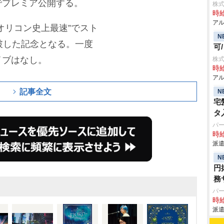
でプレミア公開する。
株
時給
アル
オリコン史上最速”でスト
N
破した記念となる。一度
可
イブはなし。
株
時給
アル
記事全文
N
宅
タ
パ
時給
派遣
N
円
務
パ
時給
派遣