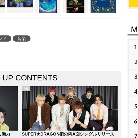
ンド
音楽
1
2
3
K UP CONTENTS
4
5
6
る魅力
SUPER★DRAGON初の両A面シングルリリース
7