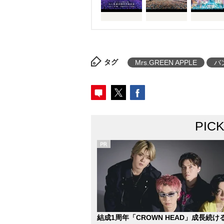
タグ
Mrs.GREEN APPLE
バ
PIC
結成1周年「CROWN HEAD」成長続け