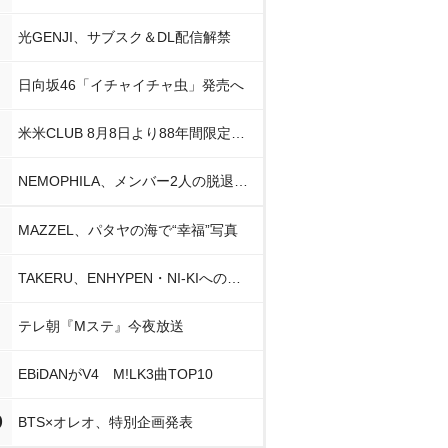
光GENJI、サブスク＆DL配信解禁
日向坂46「イチャイチャ虫」発売へ
米米CLUB 8月8日より88年間限定企画
NEMOPHILA、メンバー2人の脱退発表
MAZZEL、パタヤの海で“幸福”写真
TAKERU、ENHYPEN・NI-KIへの思い
テレ朝『Mステ』今夜放送
EBiDANがV4 M!LK3曲TOP10
0
BTS×オレオ、特別企画発表