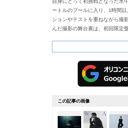
自身にとって初挑戦となった水中
ートルのプールに入り、1時間以
ションやテストを重ねながら撮
んだ撮影の舞台裏は、初回限定
「ALBUM『WAVE』Behind th
きる。また、初回限定盤に収録さ
ックビデオ(Package ver.)は、
は一部異なる特別仕様となって
たリード曲「WAVE」、ドラマ
「Diamond」、日本テレビ系プロ
BASEBALL 2026』イメージソングで
この記事の画像
ws』テーマソングの「’O sole 
ド・名誉伝説のギタリスト“けっ
を手がけ、ボーカルの“こたに”