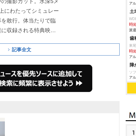
の撮影カット。水深5メ
アル
上にわたってシミュレー
土
WD
影を敢行。体当たりで臨
時給
盤に収録される特典映像
派遣
歯
e scenes」で見ることがで
東
れる「WAVE」ミュージ
記事全文
時給
アル
YouTubeで公開中の映像と
障
いる。
先行配信されてい
ソ
アル
『ストーブリーグ』主題歌
野球中継『DRAMATIC
『Going! Sports&Ne
mio」に加え、2人組バン
さく”が作詞・作曲・編曲
もコーラスとして参加した
1