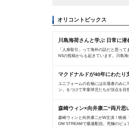
オリコントピックス
川島海荷さんと学ぶ 日常に潜
「人身取引」って海外の話だと思って
NSの投稿からも起きています。川島
マクドナルドが40年にわたり
ユニフォームの右袖には出場者のみに
ン」をつけて学童球児たちが頂点を目
森崎ウィン×向井康二“両片思
森崎ウィンと向井康二がW主演！映画『（L
OM STREAMで最速配信。究極のピュ