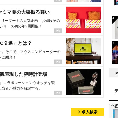
ァミマ夏の大盤振る舞い
ミリーマートの人気企画「お値段その
、シリーズ初の年2回開催！
C９選」とは？
い。そこで、マウスコンピューターの
をご紹介！
界観表現した腕時計登場
NT』コラボレーションウオッチを製
担当者が魅力を解説する。
求人検索