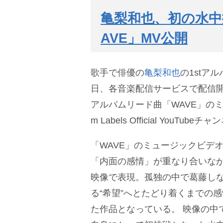
亀梨和也、初の水中
AVE」MV公開
歌手で俳優の
亀梨和也
の1stア
日、各音楽配信サービスで配信
アルバムリード曲「WAVE」のミ
m Labels Official YouTu
「WAVE」のミュージックビデ
「内面の感情」が重なり合いな
映像で表現。孤独の中で葛藤し
る“希望”へとたどり着くまでの
た作品となっている。
映像の中