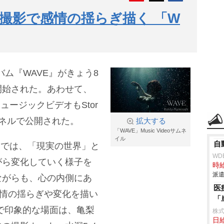
撮影で感情の揺らぎ描く 「W
ルバム『WAVE』がきょう8
開始された。あわせて、
ュージックビデオもStor
beチャンネルで公開された。
拡大する
「WAVE」Music Videoサムネ
イル
自
オでは、「現実の世界」と
WD
がら変化していく様子を
時給
派遣
ながらも、心の内側にあ
医
感情の揺らぎや変化を描い
「
で印象的な場面は、亀梨
株
日給