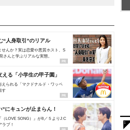
む“人身取引”のリアル
ませんか？実は恋愛や悪質ホスト、S
海荷さんと学ぶリアルな実態。
支える「小学生の甲子園」
与えられる「マクドナルド・ワッペ
指す
い”にキュンが止まらん！
OVE SONG）』が8／５よりJ:C
アラブ！