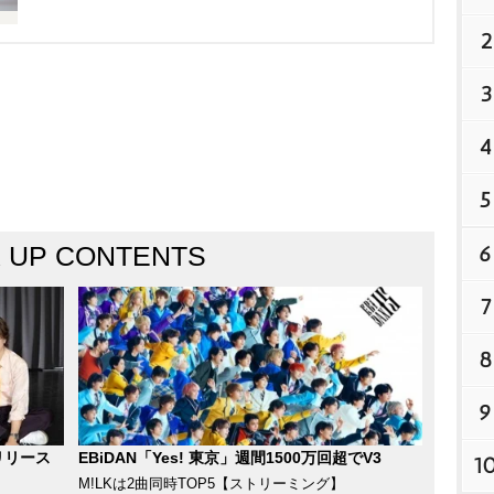
の全13曲が配信開始とな
2
3
4
5
K UP CONTENTS
6
7
8
9
リリース
EBiDAN「Yes! 東京」週間1500万回超でV3
1
M!LKは2曲同時TOP5【ストリーミング】