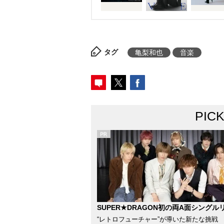
「36度5分」など、アルバム収録
った。
タグ
亀梨和也
音楽
PIC
SUPER★DRAGON初の両A面シングル
“レトロフューチャー”が導いた新たな挑戦