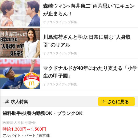
森崎ウィン×向井康二“両片思い”にキュン
が止まらん！
オリコンタイアップ特集
川島海荷さんと学ぶ 日常に潜む“人身取
引”のリアル
オリコンタイアップ特集
マクドナルドが40年にわたり支える「小学
生の甲子園」
オリコンタイアップ特集
求人特集
さらに見る
歯科助手/扶養内勤務OK・ブランクOK
医療法人社団守静会
時給1,300円～1,500円
アルバイト・パート / 東京都