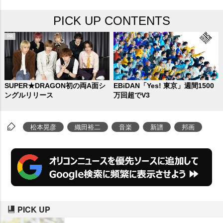
PICK UP CONTENTS
SUPER★DRAGON初の両A面シ
EBiDAN「Yes! 東京」週間1500
ングルリリース
万回超でV3
松本晃彦
織田裕二
音楽
新譜
邦画
PICK UP