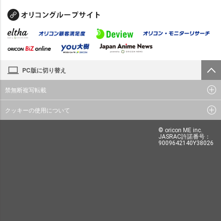
PC版に切り替え
禁無断複写転載
クッキーの使用について
© oricon ME inc.
JASRAC許諾番号：
9009642140Y38026