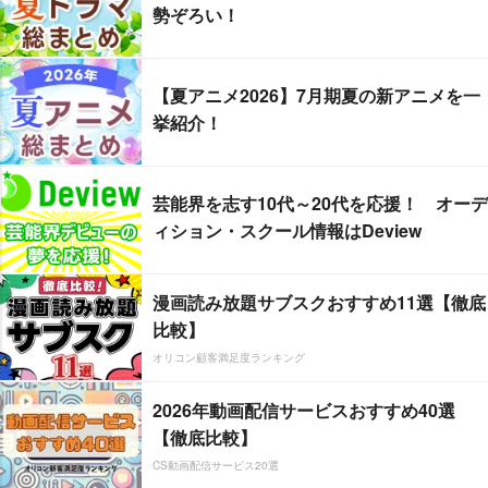
勢ぞろい！
【夏アニメ2026】7月期夏の新アニメを一
挙紹介！
芸能界を志す10代～20代を応援！ オーデ
ィション・スクール情報はDeview
漫画読み放題サブスクおすすめ11選【徹底
比較】
オリコン顧客満足度ランキング
2026年動画配信サービスおすすめ40選
【徹底比較】
CS動画配信サービス20選