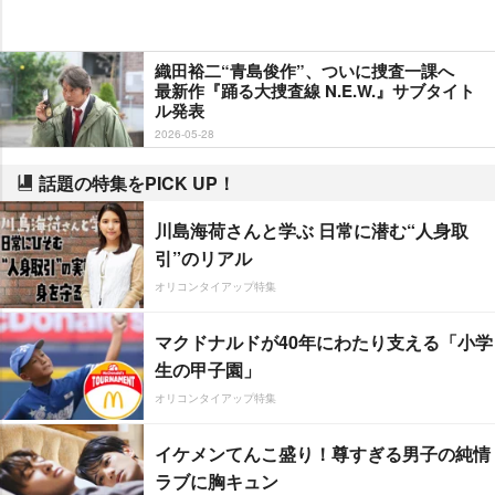
織田裕二“青島俊作”、ついに捜査一課へ
最新作『踊る大捜査線 N.E.W.』サブタイト
ル発表
2026-05-28
話題の特集をPICK UP！
川島海荷さんと学ぶ 日常に潜む“人身取
引”のリアル
オリコンタイアップ特集
マクドナルドが40年にわたり支える「小学
生の甲子園」
オリコンタイアップ特集
イケメンてんこ盛り！尊すぎる男子の純情
ラブに胸キュン