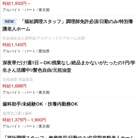
時給1,932円～
アルバイト・パート / 東京都
「福祉調理スタッフ」調理師免許必須/日勤のみ/特別養
NEW
護老人ホーム
社会福祉法人貴和会/アカデミックケアホーム太閤
時給1,140円
アルバイト・パート / 愛知県
深夜帯だけ!週1日～OK/残業なし/絶品まかないがたったの1円/学
生さん活躍中!/髪色自由/元祖油堂
元祖油堂 宮益坂店
時給1,688円
アルバイト・パート / 東京都
歯科助手/未経験OK・扶養内勤務OK
成増北口通り歯科
時給1,375円～1,900円
アルバイト・パート / 東京都
「福祉調理スタッフ」無資格可/日勤のみ/住宅型有料老人ホーム