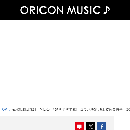
 TOP
宝塚歌劇団花組、M!LKと「好きすぎて滅!」コラボ決定 地上波音楽特番『202