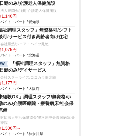
/日勤のみ/介護老人保健施設
法人豊岡会/滝町 介護老人保健施設
1,140円
バイト・パート / 愛知県
福祉調理スタッフ」無資格可/シフト
談可/サービス付き高齢者向け住宅
会社鳳悠/シニア・ハイツ鳳悠
1,075円
バイト・パート / 北海道
「福祉調理スタッフ」無資格
EW
/日勤のみ/デイサービス
会社スターライズ/ココカラ俱楽部
1,177円
バイト・パート / 大阪府
未経験OK」調理スタッフ/無資格可/
勤のみ/介護医療院・療養病床/社会保
完備
財団法人生活保健協会/湯河原中央温泉病院 介
医療院
1,300円～
バイト・パート / 神奈川県