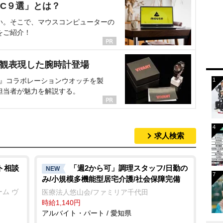
C９選」とは？
い。そこで、マウスコンピューターの
をご紹介！
界観表現した腕時計登場
NT』コラボレーションウオッチを製
担当者が魅力を解説する。
求人検索
ト相談
「週2から可」調理スタッフ/日勤の
NEW
み/小規模多機能型居宅介護/社会保障完備
ム ヴ
医療法人悠山会/ファミリア千代田
時給1,140円
アルバイト・パート / 愛知県