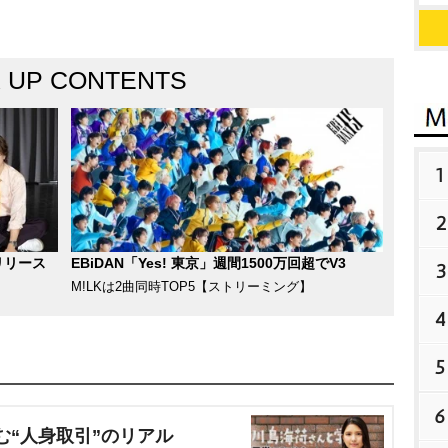
K UP CONTENTS
1
2
リリース
EBiDAN「Yes! 東京」週間1500万回超でV3
3
M!LKは2曲同時TOP5【ストリーミング】
4
5
6
む“人身取引”のリアル