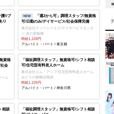
護!/ブ
「週2から可」調理スタッフ/無資格
NEW
あり
可/日勤のみ/デイサービス/社会保障完備
株式会社ティーシーエス/デイサービスセンタ
ー 友の里板橋
時給1,226円
アルバイト・パート / 東京都
/無資格
「福祉調理スタッフ」無資格可/シフト相談
可/住宅型有料老人ホーム
/社会
株式会社エム・アップ/住宅型有料老人ホーム
みどりの郷横浜鴨居
ホーム
時給1,225円
アルバイト・パート / 神奈川県
ト相談
「福祉調理スタッフ」無資格可/シフト相談