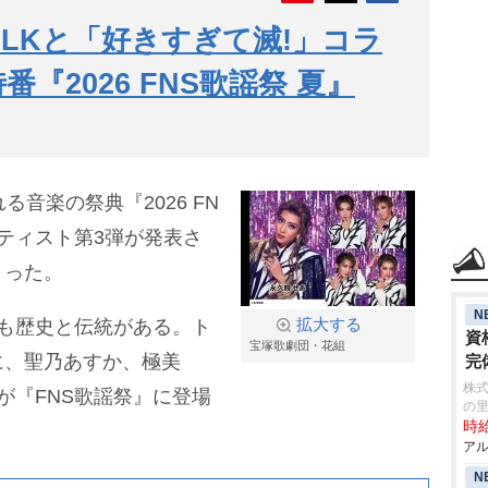
!LKと「好きすぎて滅!」コラ
『2026 FNS歌謡祭 夏』
音楽の祭典『2026 FN
アーティスト第3弾が発表さ
まった。
N
も歴史と伝統がある。ト
拡大する
資
宝塚歌劇団・花組
に、聖乃あすか、極美
完
株式
が『FNS歌謡祭』に登場
の
時給
アル
N