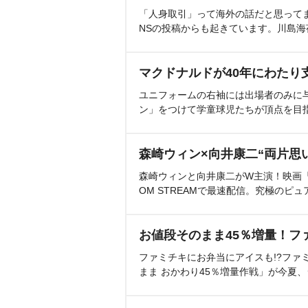
「人身取引」って海外の話だと思って
NSの投稿からも起きています。川島
マクドナルドが40年にわたり
ユニフォームの右袖には出場者のみに
ン」をつけて学童球児たちが頂点を目
森崎ウィン×向井康二“両片思
森崎ウィンと向井康二がW主演！映画『（L
OM STREAMで最速配信。究極のピュ
お値段そのまま45％増量！フ
ファミチキにお弁当にアイスも!?ファ
まま おかわり45％増量作戦」が今夏