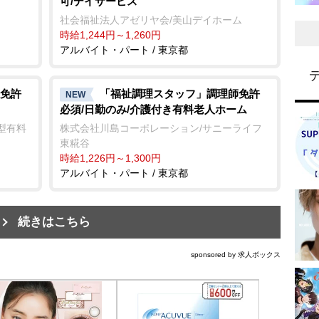
可/デイサービス
社会福祉法人アゼリヤ会/美山デイホーム
時給1,244円～1,260円
アルバイト・パート / 東京都
免許
「福祉調理スタッフ」調理師免許
NEW
必須/日勤のみ/介護付き有料老人ホーム
型有料
株式会社川島コーポレーション/サニーライフ
東糀谷
時給1,226円～1,300円
アルバイト・パート / 東京都
続きはこちら
sponsored by 求人ボックス