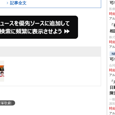
可
記事全文
医療
時給
アル
「
相
株式
時給
アル
N
可
合同
時給
アル
「
日
障
一般
宝塚歌劇
護
時給
アル