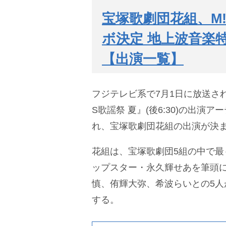
宝塚歌劇団花組、M
ボ決定 地上波音楽特番
【出演一覧】
フジテレビ系で7月1日に放送される
S歌謡祭 夏』(後6:30)の出演
れ、宝塚歌劇団花組の出演が決
花組は、宝塚歌劇団5組の中で最
ップスター・永久輝せあを筆頭
慎、侑輝大弥、希波らいとの5人
する。