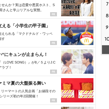
7
ませんか？実は恋愛や悪質ホスト、S
海荷さんと学ぶリアルな実態。
8
支える「小学生の甲子園」
9
与えられる「マクドナルド・ワッペ
1
指す
い”にキュンが止まらん！
OVE SONG）』が8／５よりJ:C
アラブ！
ァミマ夏の大盤振る舞い
ミリーマートの人気企画「お値段その
、シリーズ初の年2回開催！