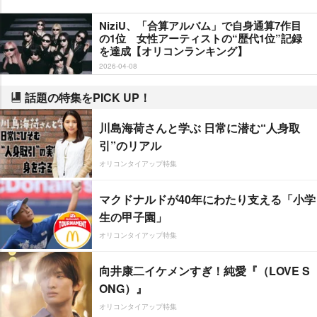
NiziU、「合算アルバム」で自身通算7作目
の1位 女性アーティストの“歴代1位”記録
を達成【オリコンランキング】
2026-04-08
話題の特集をPICK UP！
川島海荷さんと学ぶ 日常に潜む“人身取
引”のリアル
オリコンタイアップ特集
マクドナルドが40年にわたり支える「小学
生の甲子園」
オリコンタイアップ特集
向井康二イケメンすぎ！純愛『（LOVE S
ONG）』
オリコンタイアップ特集