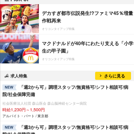
デカすぎ都市伝説発生!?ファミマ45％増量
作戦再来
オリコンタイアップ特集
マクドナルドが40年にわたり支える「小学
生の甲子園」
オリコンタイアップ特集
求人特集
さらに見る
「週2から可」調理スタッフ/無資格可/シフト相談可/病
NEW
院/社会保障完備
社会医療法人社団 森山医会 森山脳神経センター病院
時給1,230円～1,500円
アルバイト・パート / 東京都
「週3から可」調理スタッフ/無資格可/シフト相談可/病
NEW