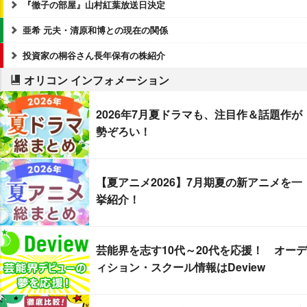
『徹子の部屋』山村紅葉放送日決定
亜希 元夫・清原和博との現在の関係
投資家の桐谷さん長年保有の株紹介
オリコン インフォメーション
2026年7月夏ドラマも、注目作＆話題作が
勢ぞろい！
【夏アニメ2026】7月期夏の新アニメを一
挙紹介！
芸能界を志す10代～20代を応援！ オーデ
ィション・スクール情報はDeview