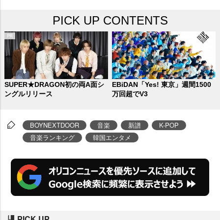
オリコン週間音楽ランキング2冠
PICK UP CONTENTS
【※】を達成した。
SUPER★DRAGON初の両A面シ
EBiDAN「Yes! 東京」週間1500
ングルリリース
万回超でV3
BOYNEXTDOOR
音楽
新譜
K-POP
音楽ランキング
韓国エンタメ
PICK UP