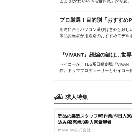
まま おかわり45％増量作戦」が今夏
プロ厳選！目的別「おすすめP
用途に合うパソコン選びは意外と難し
製品担当者が用途別のおすすめモデル
『VIVANT』続編の鍵は…世
セイコーが、TBS系日曜劇場『VIVA
作。ドラマプロデューサーとセイコー
求人特集
部品の製造スタッフ/軽作業/即日入寮
込み/寮完備/8割入寮希望者
move on株式会社