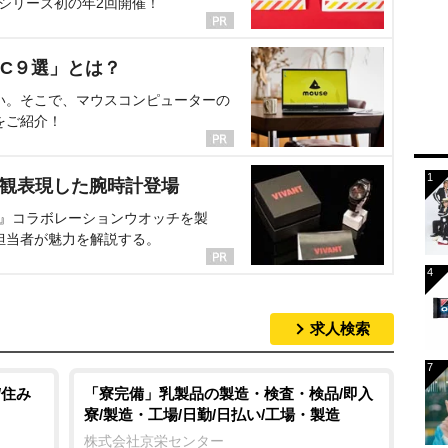
、シリーズ初の年2回開催！
C９選」とは？
い。そこで、マウスコンピューターの
をご紹介！
界観表現した腕時計登場
NT』コラボレーションウオッチを製
担当者が魅力を解説する。
求人検索
/住み
「寮完備」乳製品の製造・検査・検品/即入
寮/製造・工場/日勤/日払い/工場・製造
株式会社京栄センター