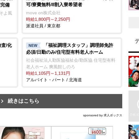
可/寮費無料/8割入寮希望者
障完備
move on株式会社
ーそよ風
時給1,800円～2,250円
派遣社員 / 東京都
査/化
「福祉調理スタッフ」調理師免許
NEW
必須/日勤のみ/住宅型有料老人ホーム
社会福祉法人勤医協福祉会/勤医協 住宅型有料
老人ホーム 爽風館しのろ
時給1,105円～1,131円
アルバイト・パート / 北海道
続きはこちら
sponsored by 求人ボックス