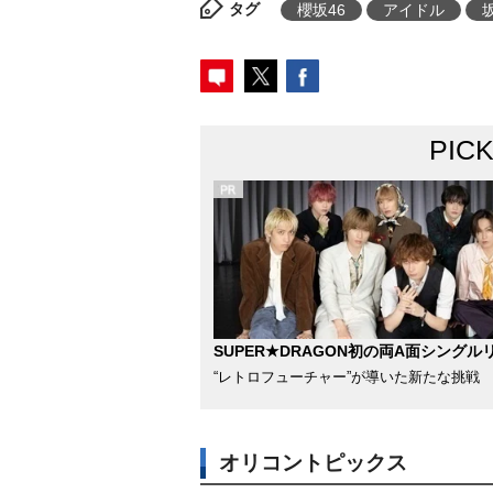
タグ
櫻坂46
アイドル
PIC
SUPER★DRAGON初の両A面シングル
“レトロフューチャー”が導いた新たな挑戦
オリコントピックス