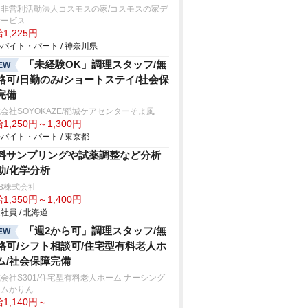
定非営利活動法人コスモスの家/コスモスの家デ
サービス
1,225円
バイト・パート / 神奈川県
「未経験OK」調理スタッフ/無
EW
格可/日勤のみ/ショートステイ/社会保
完備
会社SOYOKAZE/稲城ケアセンターそよ風
1,250円～1,300円
バイト・パート / 東京都
料サンプリングや試薬調整など分析
助/化学分析
B株式会社
1,350円～1,400円
社員 / 北海道
「週2から可」調理スタッフ/無
EW
格可/シフト相談可/住宅型有料老人ホ
ム/社会保障完備
会社S301/住宅型有料老人ホーム ナーシング
ームかりん
1,140円～