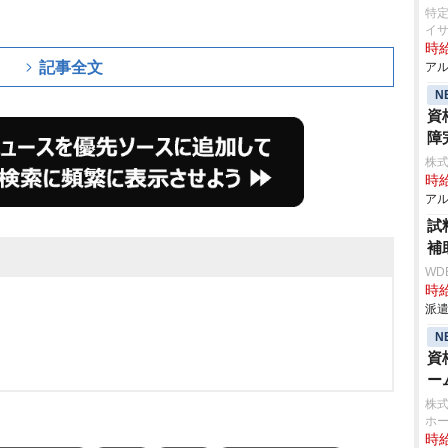
特
イ
時給
記事全文
アル
N
資
障
株式
時給
アル
試
補
WD
時給
派遣
N
資
ー
株式
ホ
時給