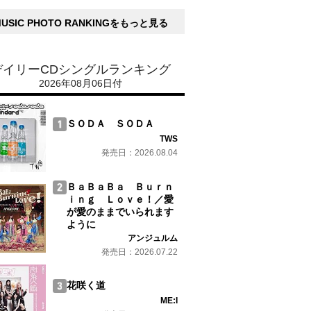
MUSIC PHOTO RANKINGをもっと見る
デイリーCDシングルランキング
2026年08月06日付
ＳＯＤＡ ＳＯＤＡ
TWS
発売日：2026.08.04
ＢａＢａＢａ Ｂｕｒｎ
ｉｎｇ Ｌｏｖｅ！／愛
が愛のままでいられます
ように
アンジュルム
発売日：2026.07.22
花咲く道
ME:I