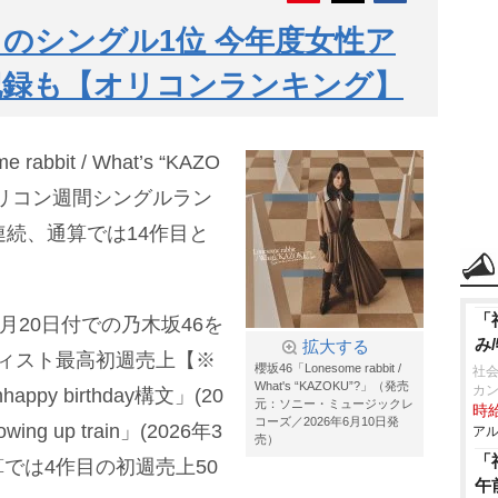
目のシングル1位 今年度女性ア
記録も【オリコンランキング】
bbit / What’s “KAZO
オリコン週間シングルラン
連続、通算では14作目と
「
4月20日付での乃木坂46を
み
拡大する
ィスト最高初週売上【※
櫻坂46「Lonesome rabbit /
社会
What's “KAZOKU”?」（発売
カ
y birthday構文」(20
元：ソニー・ミュージックレ
時給
コーズ／2026年6月10日発
ng up train」(2026年3
アル
売）
「
算では4作目の初週売上50
午