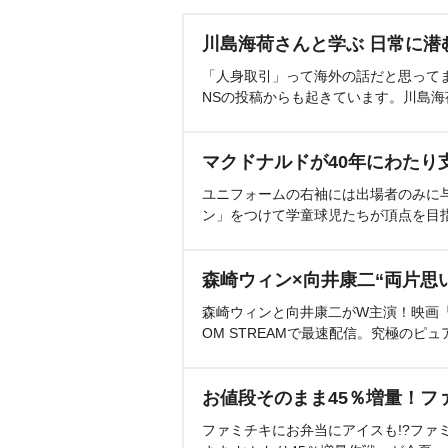
川島海荷さんと学ぶ 日常に潜
「人身取引」って海外の話だと思って
NSの投稿からも起きています。川島
マクドナルドが40年にわたり
ユニフォームの右袖には出場者のみに
ン」をつけて学童球児たちが頂点を目
森崎ウィン×向井康二“両片思
森崎ウィンと向井康二がW主演！映画『（L
OM STREAMで最速配信。究極のピュ
お値段そのまま45％増量！フ
ファミチキにお弁当にアイスも!?ファ