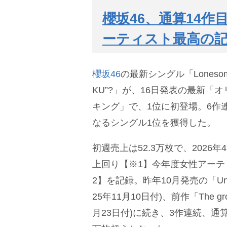
櫻坂46、通算14作
ーティスト最高の
櫻坂46
の最新シングル「Lonesome ra
KU”?」が、16日発表の最新「
キング」で、1位に初登場。6作
なるシングル1位を獲得した。
初週売上は52.3万枚で、2026年
上回り【※1】今年度女性アーテ
2】を記録。昨年10月発売の「Unhapp
25年11月10日付)、前作「The growi
月23日付)に続き、3作連続、通