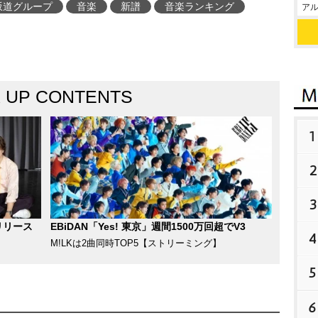
坂道グループ
音楽
新譜
音楽ランキング
アル
K UP CONTENTS
1
2
3
リリース
EBiDAN「Yes! 東京」週間1500万回超でV3
4
M!LKは2曲同時TOP5【ストリーミング】
5
6