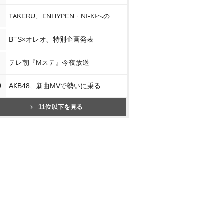
TAKERU、ENHYPEN・NI-KIへの思い
BTS×オレオ、特別企画発表
テレ朝『Mステ』今夜放送
0
AKB48、新曲MVで勢いに乗る
11位以下を見る