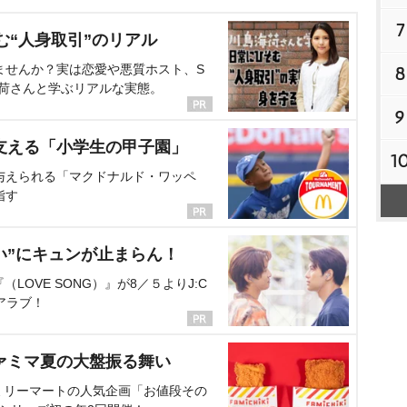
7
む“人身取引”のリアル
ませんか？実は恋愛や悪質ホスト、S
8
海荷さんと学ぶリアルな実態。
9
支える「小学生の甲子園」
1
与えられる「マクドナルド・ワッペ
指す
い”にキュンが止まらん！
OVE SONG）』が8／５よりJ:C
アラブ！
ァミマ夏の大盤振る舞い
ミリーマートの人気企画「お値段その