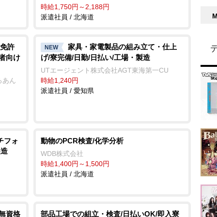
時給1,750円～2,188円
派遣社員 / 北海道
免許
家具・家電製品の組み立て・仕上
NEW
齢者向け
げ/寮完備/日勤/日払い/工場・製造
UTエージェント株式会社AGT東海第一CU
ろあん
時給1,240円
派遣社員 / 愛知県
チフォ
動物のPCR検査/化学分析
製造
WDB株式会社
時給1,400円～1,500円
派遣社員 / 北海道
/無資格
部品工場での組立・検査/日払いOK/即入寮