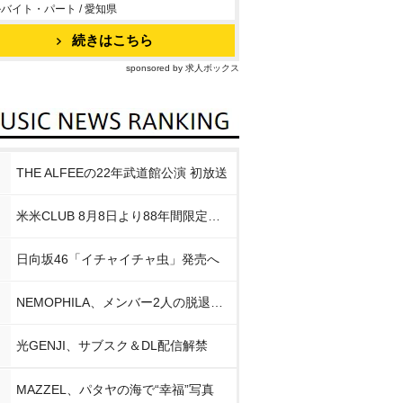
バイト・パート / 愛知県
続きはこちら
sponsored by 求人ボックス
THE ALFEEの22年武道館公演 初放送
米米CLUB 8月8日より88年間限定企画
日向坂46「イチャイチャ虫」発売へ
NEMOPHILA、メンバー2人の脱退発表
光GENJI、サブスク＆DL配信解禁
MAZZEL、パタヤの海で“幸福”写真