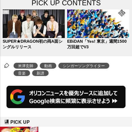
PICK UP CONTENTS
SUPER★DRAGON初の両A面シ
EBiDAN「Yes! 東京」週間1500
ングルリリース
万回超でV3
米津玄師
動画
シンガーソングライター
音楽
新譜
PICK UP