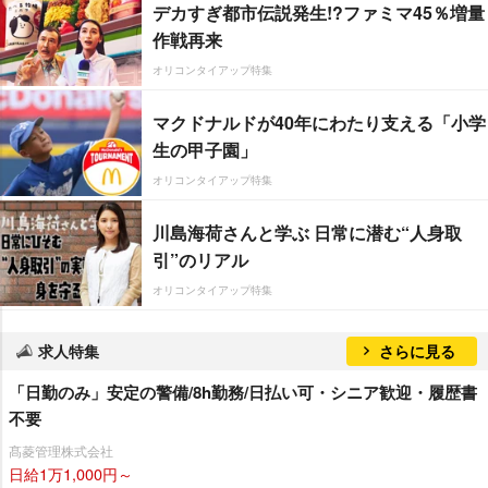
デカすぎ都市伝説発生!?ファミマ45％増量
作戦再来
オリコンタイアップ特集
マクドナルドが40年にわたり支える「小学
生の甲子園」
オリコンタイアップ特集
川島海荷さんと学ぶ 日常に潜む“人身取
引”のリアル
オリコンタイアップ特集
求人特集
さらに見る
「日勤のみ」安定の警備/8h勤務/日払い可・シニア歓迎・履歴書
不要
髙菱管理株式会社
日給1万1,000円～