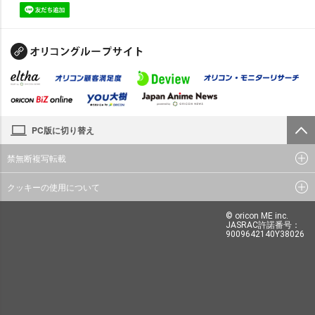
PC版に切り替え
禁無断複写転載
クッキーの使用について
© oricon ME inc.
JASRAC許諾番号：
9009642140Y38026