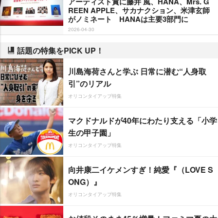
アーティスト賞に藤井 風、HANA、Mrs. G
REEN APPLE、サカナクション、米津玄師
がノミネート HANAは主要3部門に
2026-04-30
話題の特集をPICK UP！
川島海荷さんと学ぶ 日常に潜む“人身取
引”のリアル
オリコンタイアップ特集
マクドナルドが40年にわたり支える「小学
生の甲子園」
オリコンタイアップ特集
向井康二イケメンすぎ！純愛『（LOVE S
ONG）』
オリコンタイアップ特集