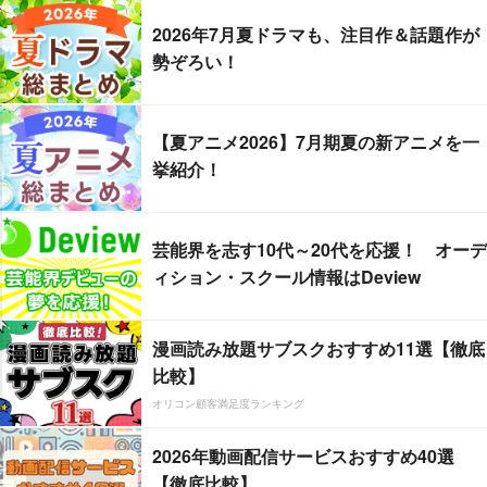
2026年7月夏ドラマも、注目作＆話題作が
勢ぞろい！
【夏アニメ2026】7月期夏の新アニメを一
挙紹介！
芸能界を志す10代～20代を応援！ オーデ
ィション・スクール情報はDeview
漫画読み放題サブスクおすすめ11選【徹底
比較】
オリコン顧客満足度ランキング
2026年動画配信サービスおすすめ40選
【徹底比較】