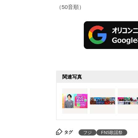
（50音順）
関連写真
タグ
フジ
FNS歌謡祭