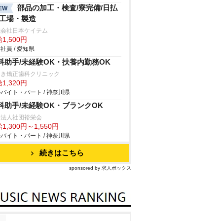
部品の加工・検査/寮完備/日払
EW
/工場・製造
式会社日本ケイテム
1,500円
社員 / 愛知県
科助手/未経験OK・扶養内勤務OK
えき矯正歯科クリニック
1,320円
バイト・パート / 神奈川県
科助手/未経験OK・ブランクOK
療法人社団裕栄会
1,300円～1,550円
バイト・パート / 神奈川県
続きはこちら
sponsored by 求人ボックス