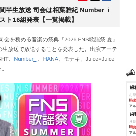
半生放送 司会は相葉雅紀 Number_i
スト16組発表【一覧掲載】
司会を務める音楽の祭典『2026 FNS歌謡祭 夏』
半の生放送で放送することを発表した。出演アーテ
GHT、
Number_i
、
HANA
、モナキ、Juice=Juice
た。
歯
お
時給
アル
歯
月
時給
アル