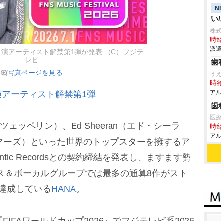
N
い
株
時給
派遣
夏』出演アーティスト解禁第1弾が発表 （C）フジテ
レビ
歯
写真ページを見る
う
時給
アル
出演アーティスト解禁第1弾
歯
医
ド・ツェッペリン）、Ed Sheeran（エド・シーラ
時給
アル
ーノ・マーズ）といった世界のトップスターを擁するア
tic Recordsとの契約締結を発表し、ますます勢
ダンス＆ボーカルグループでは最多の通算8作がスト
達成している
HANA
。
IFAワールドカップ2026』でフジテレビ系2026