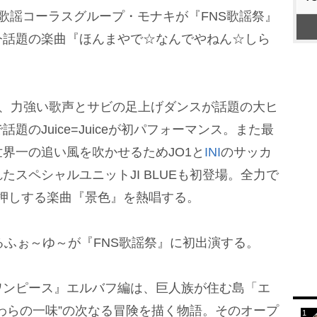
歌謡コーラスグループ・モナキが『FNS歌謡祭』
今話題の楽曲『ほんまやで☆なんでやねん☆しら
え、力強い歌声とサビの足上げダンスが話題の大ヒ
のJuice=Juiceが初パフォーマンス。また最
界一の追い風を吹かせるためJO1と
INI
のサッカ
スペシャルユニットJI BLUEも初登場。全力で
Eを後押しする楽曲『景色』を熱唱する。
ふぉ～ゆ～が『FNS歌謡祭』に初出演する。
ンピース』エルバフ編は、巨人族が住む島「エ
わらの一味”の次なる冒険を描く物語。そのオープ