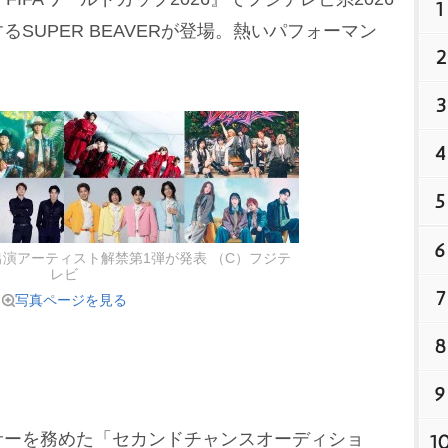
1
SUPER BEAVERが登場。熱いパフォーマン
2
3
4
5
6
夏』出演アーティスト解禁第1弾が発表 （C）フジテ
レビ
7
写真ページを見る
8
9
ーを務めた「セカンドチャンスオーディショ
1