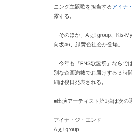
ニング主題歌を担当する
アイナ
露する。
そのほか、Aぇ! group、Kis-My
向坂46、緑黄色社会が登場。
今年も『FNS歌謡祭』ならで
別な企画満載でお届けする３時
細は後日発表される。
■出演アーティスト第1弾は次の
アイナ・ジ・エンド
Aぇ! group