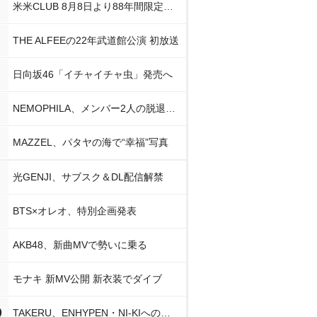
米米CLUB 8月8日より88年間限定企画
THE ALFEEの22年武道館公演 初放送
日向坂46「イチャイチャ虫」発売へ
NEMOPHILA、メンバー2人の脱退発表
MAZZEL、パタヤの海で“幸福”写真
光GENJI、サブスク＆DL配信解禁
BTS×オレオ、特別企画発表
AKB48、新曲MVで勢いに乗る
モナキ 新MV公開 新衣装でダイブ
0
TAKERU、ENHYPEN・NI-KIへの思い