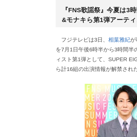
『FNS歌謡祭』今夏は3時間
&モナキら第1弾アーティ
フジテレビは3日、
相葉雅紀
が
を7月1日午後6時半から3時間
ィスト第1弾として、SUPER EI
ら計16組の出演情報が解禁され