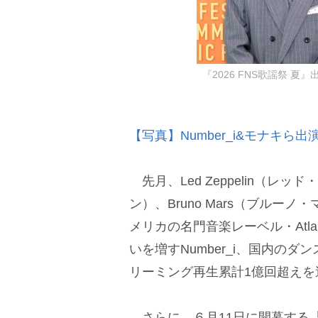
『2026 FNS歌謡祭 
【写真】Number_i&モナキら
先月、Led Zeppelin（レッ
ン）、Bruno Mars（ブル
メリカの名門音楽レーベル・Atlan
いを増すNumber_i、国内の
リーミング再生累計1億回超えを
さらに、６月11日に開幕する『F