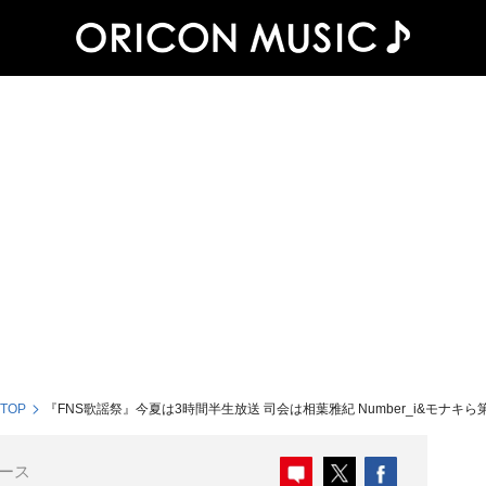
 TOP
『FNS歌謡祭』今夏は3時間半生放送 司会は相葉雅紀 Number_i&モナキ
ース