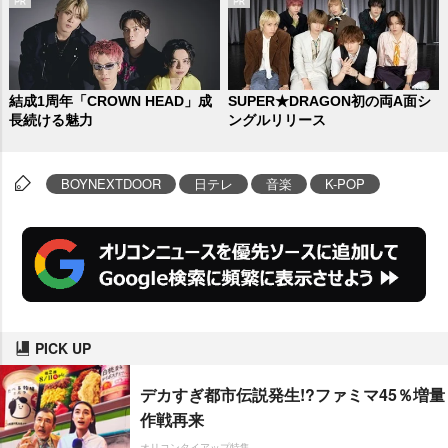
結成1周年「CROWN HEAD」成
SUPER★DRAGON初の両A面シ
長続ける魅力
ングルリリース
BOYNEXTDOOR
日テレ
音楽
K-POP
PICK UP
デカすぎ都市伝説発生!?ファミマ45％増量
作戦再来
オリコンタイアップ特集