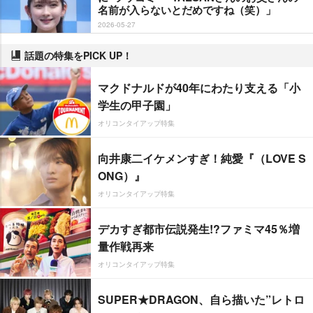
名前が入らないとだめですね（笑）」
2026-05-27
話題の特集をPICK UP！
マクドナルドが40年にわたり支える「小
学生の甲子園」
オリコンタイアップ特集
向井康二イケメンすぎ！純愛『（LOVE S
ONG）』
オリコンタイアップ特集
デカすぎ都市伝説発生!?ファミマ45％増
量作戦再来
オリコンタイアップ特集
SUPER★DRAGON、自ら描いた”レトロ