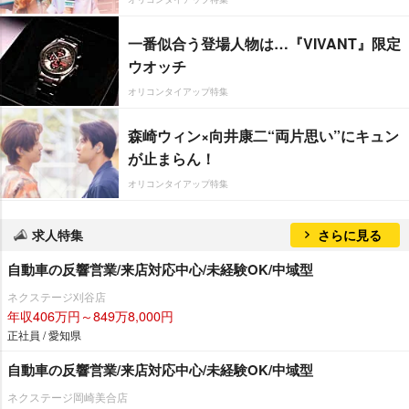
一番似合う登場人物は…『VIVANT』限定
ウオッチ
オリコンタイアップ特集
森崎ウィン×向井康二“両片思い”にキュン
が止まらん！
オリコンタイアップ特集
求人特集
さらに見る
自動車の反響営業/来店対応中心/未経験OK/中域型
ネクステージ刈谷店
年収406万円～849万8,000円
正社員 / 愛知県
自動車の反響営業/来店対応中心/未経験OK/中域型
ネクステージ岡崎美合店