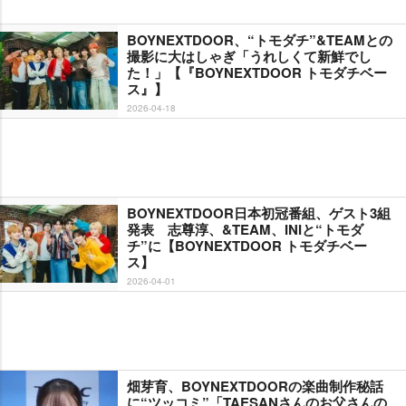
BOYNEXTDOOR、“トモダチ”&TEAMとの
撮影に大はしゃぎ「うれしくて新鮮でし
た！」【『BOYNEXTDOOR トモダチベー
ス』】
2026-04-18
BOYNEXTDOOR日本初冠番組、ゲスト3組
発表 志尊淳、&TEAM、INIと“トモダ
チ”に【BOYNEXTDOOR トモダチベー
ス】
2026-04-01
畑芽育、BOYNEXTDOORの楽曲制作秘話
に“ツッコミ”「TAESANさんのお父さんの