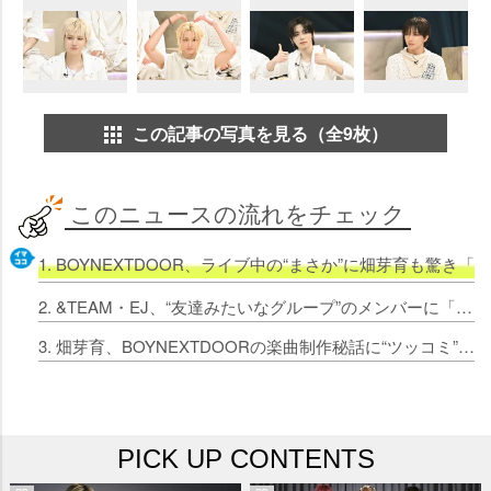
この記事の写真を見る（全9枚）
このニュースの流れをチェック
1. BOYNEXTDOOR、ライブ中の“まさか”に畑芽育も驚き「
2. &TEAM・EJ、“友達みたいなグループ”のメンバーに「好きです」 &TEAMのパフォーマンスとの違い分析
3. 畑芽育、BOYNEXTDOORの楽曲制作秘話に“ツッコミ”「TAESANさんのお父さんの名前が入らないとだめですね（笑）」
PICK UP CONTENTS