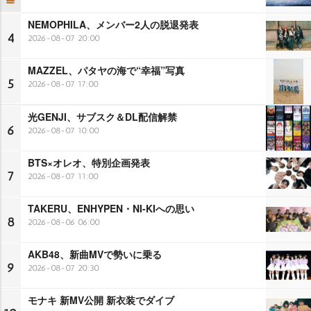
NEMOPHILA、メンバー2人の脱退発表
4
2026-08-07 20:00
MAZZEL、パタヤの海で“幸福”写真
5
2026-08-07 17:00
光GENJI、サブスク＆DL配信解禁
6
2026-08-07 10:00
BTS×オレオ、特別企画発表
7
2026-08-07 11:00
TAKERU、ENHYPEN・NI-KIへの思い
8
2026-08-06 06:00
AKB48、新曲MVで勢いに乗る
9
2026-08-07 20:30
モナキ 新MV公開 新衣装でダイブ