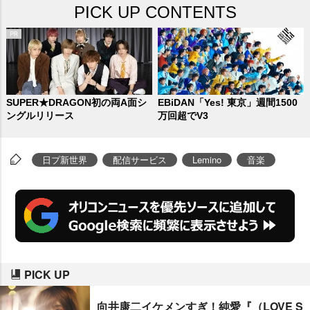
PICK UP CONTENTS
SUPER★DRAGON初の両A面シ
EBiDAN「Yes! 東京」週間1500
ングルリリース
万回超でV3
日プ新世界
配信サービス
Lemino
音楽
PICK UP
向井康二イケメンすぎ！純愛『（LOVE S