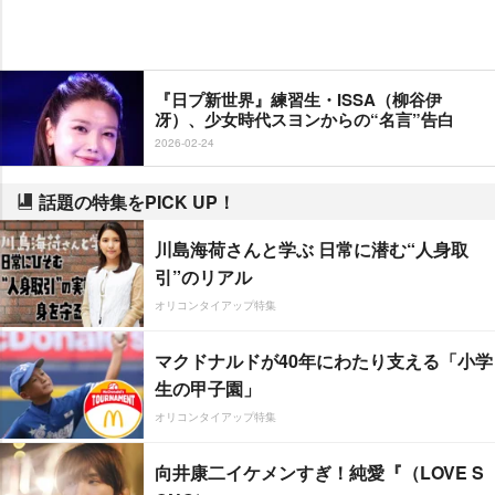
『日プ新世界』練習生・ISSA（柳谷伊
冴）、少女時代スヨンからの“名言”告白
2026-02-24
話題の特集をPICK UP！
川島海荷さんと学ぶ 日常に潜む“人身取
引”のリアル
オリコンタイアップ特集
マクドナルドが40年にわたり支える「小学
生の甲子園」
オリコンタイアップ特集
向井康二イケメンすぎ！純愛『（LOVE S