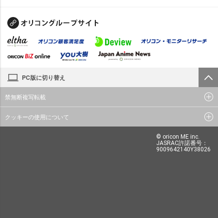
PC版に切り替え
禁無断複写転載
クッキーの使用について
© oricon ME inc.
JASRAC許諾番号：
9009642140Y38026