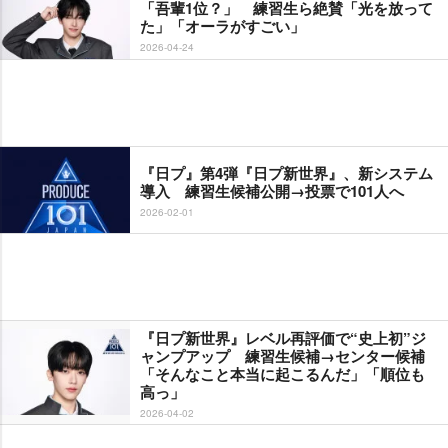
「吾輩1位？」 練習生ら絶賛「光を放って
た」「オーラがすごい」
2026-04-24
『日プ』第4弾『日プ新世界』、新システム
導入 練習生候補公開→投票で101人へ
2026-02-01
『日プ新世界』レベル再評価で“史上初”ジ
ャンプアップ 練習生候補→センター候補
「そんなこと本当に起こるんだ」「順位も
高っ」
2026-04-02