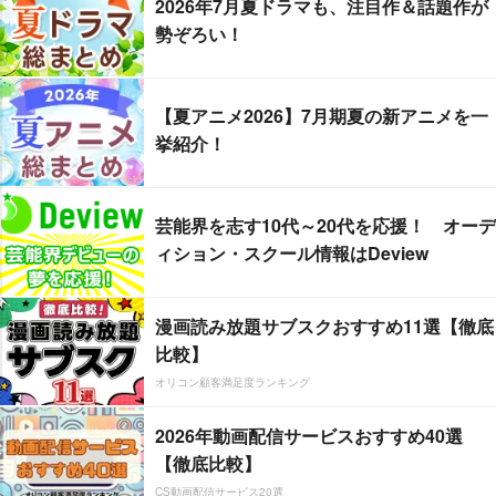
2026年7月夏ドラマも、注目作＆話題作が
勢ぞろい！
【夏アニメ2026】7月期夏の新アニメを一
挙紹介！
芸能界を志す10代～20代を応援！ オーデ
ィション・スクール情報はDeview
漫画読み放題サブスクおすすめ11選【徹底
比較】
オリコン顧客満足度ランキング
2026年動画配信サービスおすすめ40選
【徹底比較】
CS動画配信サービス20選